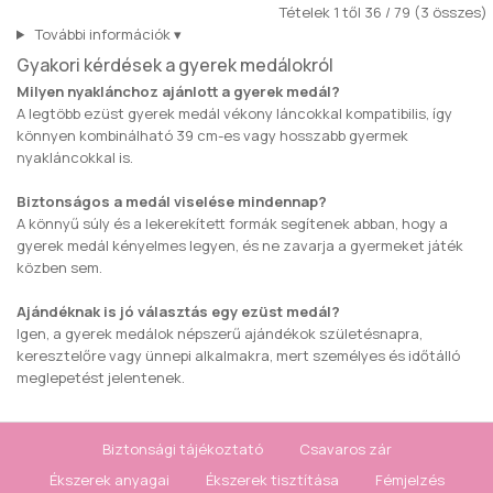
Tételek 1 től 36 / 79 (3 összes)
További információk
▾
Gyakori kérdések a gyerek medálokról
Milyen nyaklánchoz ajánlott a gyerek medál?
A legtöbb ezüst gyerek medál vékony láncokkal kompatibilis, így
könnyen kombinálható 39 cm-es vagy hosszabb gyermek
nyakláncokkal is.
Biztonságos a medál viselése mindennap?
A könnyű súly és a lekerekített formák segítenek abban, hogy a
gyerek medál kényelmes legyen, és ne zavarja a gyermeket játék
közben sem.
Ajándéknak is jó választás egy ezüst medál?
Igen, a gyerek medálok népszerű ajándékok születésnapra,
keresztelőre vagy ünnepi alkalmakra, mert személyes és időtálló
meglepetést jelentenek.
Biztonsági tájékoztató
Csavaros zár
Ékszerek anyagai
Ékszerek tisztítása
Fémjelzés