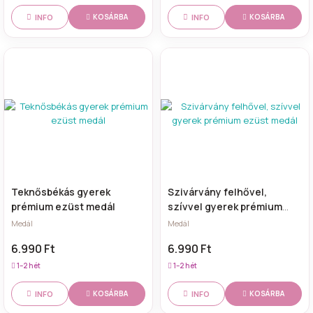
INFO
INFO
KOSÁRBA
KOSÁRBA
Teknősbékás gyerek
Szivárvány felhővel,
prémium ezüst medál
szívvel gyerek prémium
ezüst medál
Medál
Medál
6.990 Ft
6.990 Ft
1–2 hét
1–2 hét
INFO
INFO
KOSÁRBA
KOSÁRBA