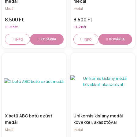
medál
medál
Medál
Medál
8.500 Ft
8.500 Ft
1–2 hét
1–2 hét
INFO
INFO
KOSÁRBA
KOSÁRBA
X betű ABC betű ezüst
Unikornis kislány medál
medál
kövekkel, akasztóval
Medál
Medál