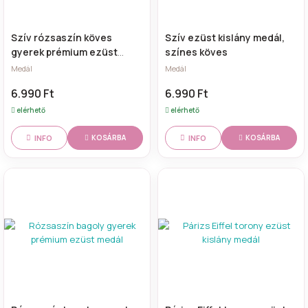
Szív rózsaszín köves
Szív ezüst kislány medál,
gyerek prémium ezüst
színes köves
medál
Medál
Medál
6.990 Ft
6.990 Ft
elérhető
elérhető
INFO
INFO
KOSÁRBA
KOSÁRBA