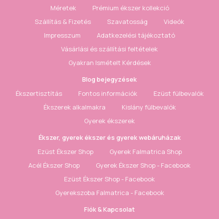
Méretek
Prémium ékszer kollekció
Szállítás & Fizetés
Szavatosság
Videók
Impresszum
Adatkezelési tájékoztató
Vásárlási és szállítási feltételek
Gyakran Ismételt Kérdések
Blog bejegyzések
Ékszertisztítás
Fontos információk
Ezüst fülbevalók
Ékszerek alkalmakra
Kislány fülbevalók
Gyerek ékszerek
Ékszer, gyerek ékszer és gyerek webáruházak
Ezüst Ékszer Shop
Gyerek Falmatrica Shop
Acél Ékszer Shop
Gyerek Ékszer Shop - Facebook
Ezüst Ékszer Shop - Facebook
Gyerekszoba Falmatrica - Facebook
Fiók & Kapcsolat