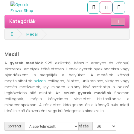
Kategóriák
Medál
Medál
A
gyerek medálok
925 ezüstből készült aranyos és könnyű
ékszerek, amelyek tökéletesen illenek gyerek nyakláncokra vagy
ajándékként is megállják a helyüket. A medálok között
megtalálhatók
szíves
, csillagos, állatos, unikornisos, virágos vagy
mesés motívumok, így minden kislány kiválaszthatja a hozzá
legközelebb álló mintát. Az
ezüst gyerek medálok
finoman
csillognak, mégis kényelmes viseletet biztosítanak a
mindennapokban. A részletes kidolgozás és a könnyű súly miatt
ideális első ékszerként vagy különleges alkalmakra is.
Sorrend:
Listázás: