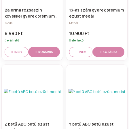
Balerina rózsaszín
13-as szám gyerek prémium
kövekkel gyerek prémium
ezüst medál
ezüst medál
Medál
Medál
6.990 Ft
10.900 Ft
elérhető
elérhető
INFO
INFO
KOSÁRBA
KOSÁRBA
Z betű ABC betű ezüst
Y betű ABC betű ezüst