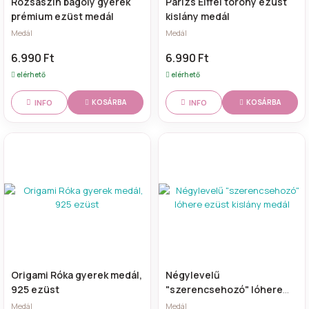
Rózsaszín bagoly gyerek
Párizs Eiffel torony ezüst
prémium ezüst medál
kislány medál
Medál
Medál
6.990 Ft
6.990 Ft
elérhető
elérhető
INFO
INFO
KOSÁRBA
KOSÁRBA
Origami Róka gyerek medál,
Négylevelű
925 ezüst
"szerencsehozó" lóhere
ezüst kislány medál
Medál
Medál