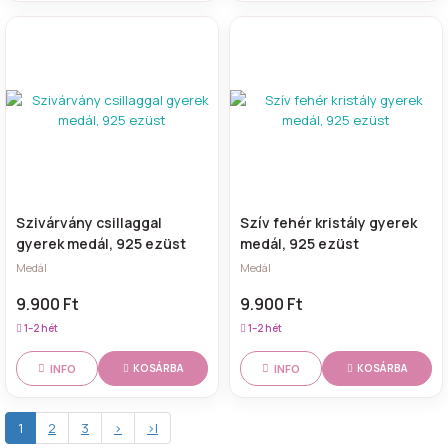
Szivárvány csillaggal
Szív fehér kristály gyerek
gyerek medál, 925 ezüst
medál, 925 ezüst
Medál
Medál
9.900 Ft
9.900 Ft
1–2 hét
1–2 hét
INFO
INFO
KOSÁRBA
KOSÁRBA
1
2
3
>
>|