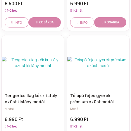
8.500 Ft
6.990 Ft
1–2 hét
1–2 hét
INFO
INFO
KOSÁRBA
KOSÁRBA
Tengericsillag kék kristály
Télapó fejes gyerek
ezüst kislány medál
prémium ezüst medál
Medál
Medál
6.990 Ft
6.990 Ft
1–2 hét
1–2 hét