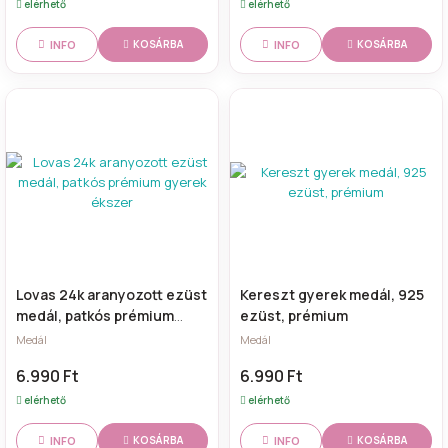
elérhető
elérhető
INFO
INFO
KOSÁRBA
KOSÁRBA
Lovas 24k aranyozott ezüst
Kereszt gyerek medál, 925
medál, patkós prémium
ezüst, prémium
gyerek ékszer
Medál
Medál
6.990 Ft
6.990 Ft
elérhető
elérhető
INFO
INFO
KOSÁRBA
KOSÁRBA