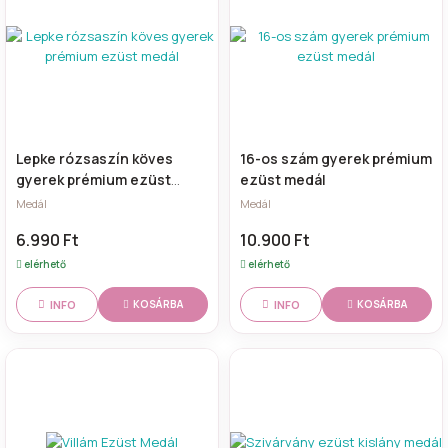
Lepke rózsaszín köves
16-os szám gyerek prémium
gyerek prémium ezüst
ezüst medál
medál
Medál
Medál
6.990 Ft
10.900 Ft
elérhető
elérhető
INFO
INFO
KOSÁRBA
KOSÁRBA