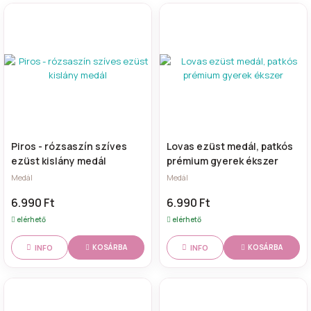
Piros - rózsaszín szíves
Lovas ezüst medál, patkós
ezüst kislány medál
prémium gyerek ékszer
Medál
Medál
6.990 Ft
6.990 Ft
elérhető
elérhető
INFO
INFO
KOSÁRBA
KOSÁRBA