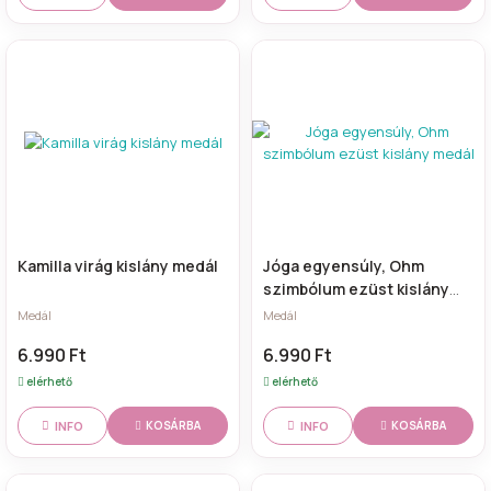
Kamilla virág kislány medál
Jóga egyensúly, Ohm
szimbólum ezüst kislány
medál
Medál
Medál
6.990 Ft
6.990 Ft
elérhető
elérhető
INFO
INFO
KOSÁRBA
KOSÁRBA