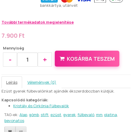
bankkártya, utánvét
További termékadatok megjelenítése
7.900 Ft
Mennyiség
-
+
KOSÁRBA TESZEM
Leírás
Vélemények (0)
Ezüst gyerek fülbevalóinkat ajándék ékszerdobozban küldjük.
Kapcsolódó kategóriák:
Kristály és Cirkónia Fülbevalók
TAG-ek:
Alap
,
gömb
,
stift
,
ezüst
,
gyerek
,
fülbevaló
,
mm
,
platina
,
bevonatos