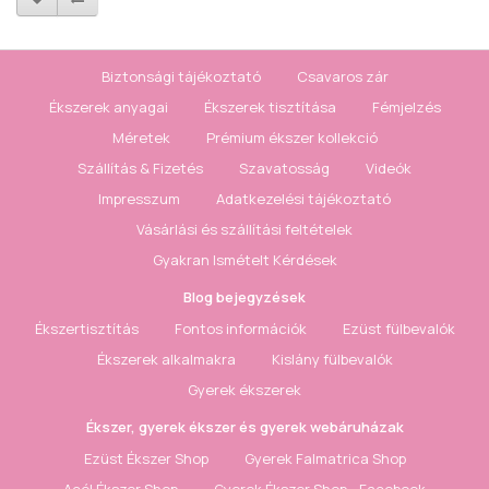
Biztonsági tájékoztató
Csavaros zár
Ékszerek anyagai
Ékszerek tisztítása
Fémjelzés
Méretek
Prémium ékszer kollekció
Szállítás & Fizetés
Szavatosság
Videók
Impresszum
Adatkezelési tájékoztató
Vásárlási és szállítási feltételek
Gyakran Ismételt Kérdések
Blog bejegyzések
Ékszertisztítás
Fontos információk
Ezüst fülbevalók
Ékszerek alkalmakra
Kislány fülbevalók
Gyerek ékszerek
Ékszer, gyerek ékszer és gyerek webáruházak
Ezüst Ékszer Shop
Gyerek Falmatrica Shop