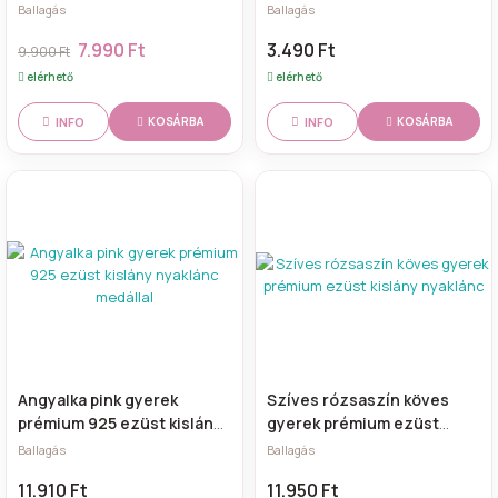
rózsaszín
Ballagás
Ballagás
7.990 Ft
3.490 Ft
9.900 Ft
elérhető
elérhető
INFO
INFO
KOSÁRBA
KOSÁRBA
Angyalka pink gyerek
Szíves rózsaszín köves
prémium 925 ezüst kislány
gyerek prémium ezüst
nyaklánc medállal
kislány nyaklánc
Ballagás
Ballagás
11.910 Ft
11.950 Ft