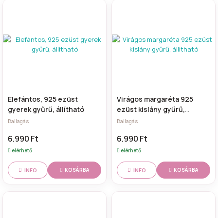
Elefántos, 925 ezüst
Virágos margaréta 925
gyerek gyűrű, állítható
ezüst kislány gyűrű,
állítható
Ballagás
Ballagás
6.990 Ft
6.990 Ft
elérhető
elérhető
INFO
INFO
KOSÁRBA
KOSÁRBA