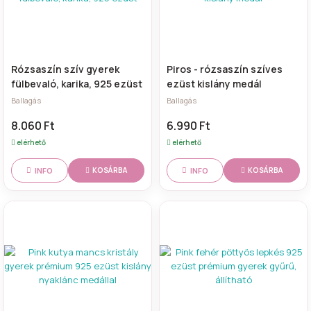
Rózsaszín szív gyerek
Piros - rózsaszín szíves
fülbevaló, karika, 925 ezüst
ezüst kislány medál
Ballagás
Ballagás
8.060 Ft
6.990 Ft
elérhető
elérhető
INFO
INFO
KOSÁRBA
KOSÁRBA