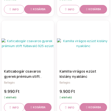
INFO
INFO
KOSÁRBA
KOSÁRBA
Katicabogár csavaros
Kamilla virágos ezüst
gyerek prémium stift
kislány nyaklánc
fülbevaló 925 ezüst
Ballagás
Ballagás
9.990 Ft
9.900 Ft
elérhető
elérhető
INFO
INFO
KOSÁRBA
KOSÁRBA