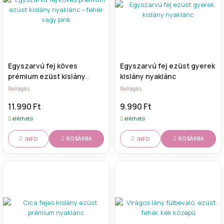
Egyszarvú fej köves
Egyszarvú fej ezüst gyerek
prémium ezüst kislány
kislány nyaklánc
nyaklánc - fehér vagy pink
Ballagás
Ballagás
11.990 Ft
9.990 Ft
elérhető
elérhető
INFO
INFO
KOSÁRBA
KOSÁRBA