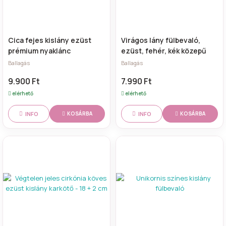
Cica fejes kislány ezüst
Virágos lány fülbevaló,
prémium nyaklánc
ezüst, fehér, kék közepű
Ballagás
Ballagás
9.900 Ft
7.990 Ft
elérhető
elérhető
INFO
INFO
KOSÁRBA
KOSÁRBA