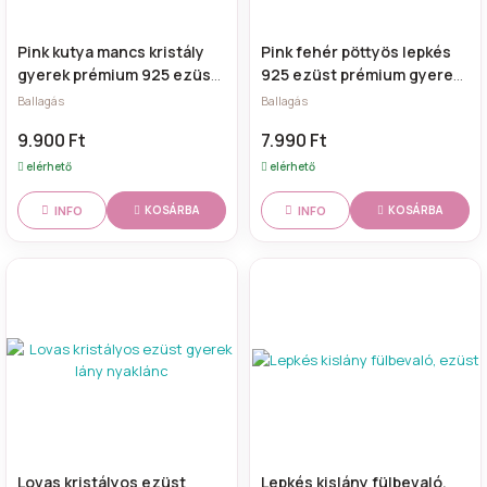
Pink kutya mancs kristály
Pink fehér pöttyös lepkés
gyerek prémium 925 ezüst
925 ezüst prémium gyerek
kislány nyaklánc medállal
gyűrű, állítható
Ballagás
Ballagás
9.900 Ft
7.990 Ft
elérhető
elérhető
INFO
INFO
KOSÁRBA
KOSÁRBA
Lovas kristályos ezüst
Lepkés kislány fülbevaló,