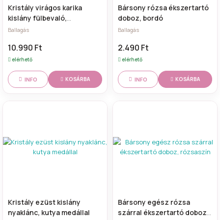
Kristály virágos karika
Bársony rózsa ékszertartó
kislány fülbevaló,
doboz, bordó
rózsaszín
Ballagás
Ballagás
10.990 Ft
2.490 Ft
elérhető
elérhető
INFO
INFO
KOSÁRBA
KOSÁRBA
Kristály ezüst kislány
Bársony egész rózsa
nyaklánc, kutya medállal
szárral ékszertartó doboz,