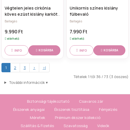
Végtelen jeles cirkónia
Unikornis színes kislány
köves ezüst kislány karkötő
fülbevaló
- 18 + 2 cm
Ballagás
Ballagás
9.990 Ft
7.990 Ft
elérhető
elérhető
INFO
INFO
KOSÁRBA
KOSÁRBA
1
2
3
>
>|
Tételek 1 től 36 / 73 (3 összes)
További információk
▾
Biztonsági tájékoztató
Csavaros zár
Ékszerek anyagai
Ékszerek tisztítása
Fémjelzés
Méretek
Prémium ékszer kollekció
Szállítás & Fizetés
Szavatosság
Videók