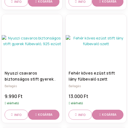
INFO
INFO
KOSÁRBA
KOSÁRBA
Nyuszi csavaros
Fehér köves ezüst stift
biztonságos stift gyerek
lány fülbevaló szett
fülbevaló, 925 ezüst
Ballagás
Ballagás
9.990 Ft
13.000 Ft
elérhető
elérhető
INFO
INFO
KOSÁRBA
KOSÁRBA