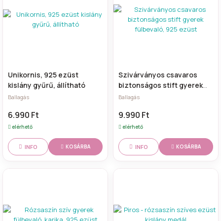
Unikornis, 925 ezüst
Szivárványos csavaros
kislány gyűrű, állítható
biztonságos stift gyerek
fülbevaló, 925 ezüst
Ballagás
Ballagás
6.990 Ft
9.990 Ft
elérhető
elérhető
INFO
INFO
KOSÁRBA
KOSÁRBA