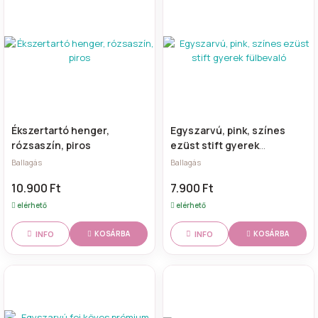
Ékszertartó henger,
Egyszarvú, pink, színes
rózsaszín, piros
ezüst stift gyerek
fülbevaló
Ballagás
Ballagás
10.900 Ft
7.900 Ft
elérhető
elérhető
INFO
INFO
KOSÁRBA
KOSÁRBA