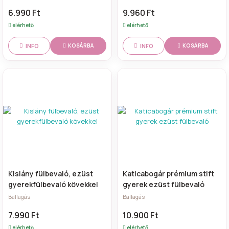
6.990 Ft
9.960 Ft
elérhető
elérhető
INFO
INFO
KOSÁRBA
KOSÁRBA
Kislány fülbevaló, ezüst
Katicabogár prémium stift
gyerekfülbevaló kövekkel
gyerek ezüst fülbevaló
Ballagás
Ballagás
7.990 Ft
10.900 Ft
elérhető
elérhető