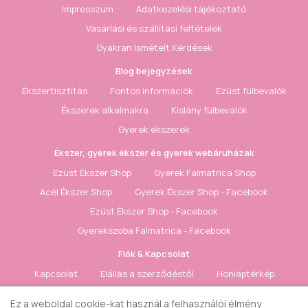
Impresszum
Adatkezelési tájékoztató
Vásárlási és szállítási feltételek
Gyakran Ismételt Kérdések
Blog bejegyzések
Ékszertisztítás
Fontos információk
Ezüst fülbevalók
Ékszerek alkalmakra
Kislány fülbevalók
Gyerek ékszerek
Ékszer, gyerek ékszer és gyerek webáruházak
Ezüst Ékszer Shop
Gyerek Falmatrica Shop
Acél Ékszer Shop
Gyerek Ékszer Shop - Facebook
Ezüst Ékszer Shop - Facebook
Gyerekszoba Falmatrica - Facebook
Fiók & Kapcsolat
Kapcsolat
Elállás a szerződéstől
Honlaptérkép
Fiók
Rendelés követés
Kívánságlista
Hírlevél
Ez a weboldal cookie-kat használ a felhasználói élmény