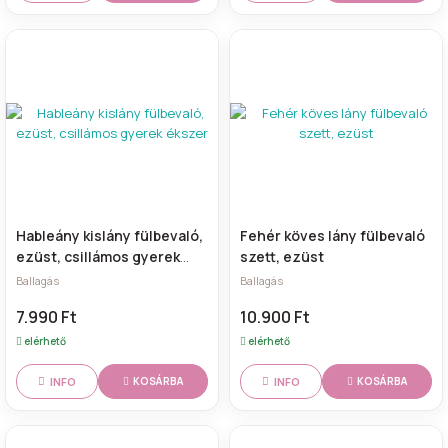
Hableány kislány fülbevaló,
Fehér köves lány fülbevaló
ezüst, csillámos gyerek
szett, ezüst
ékszer
Ballagás
Ballagás
7.990 Ft
10.900 Ft
elérhető
elérhető
INFO
INFO
KOSÁRBA
KOSÁRBA