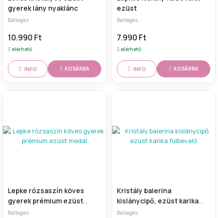
gyerek lány nyaklánc
ezüst
Ballagás
Ballagás
10.990 Ft
7.990 Ft
elérhető
elérhető
INFO
INFO
KOSÁRBA
KOSÁRBA
Lepke rózsaszín köves
Kristály balerina
gyerek prémium ezüst
kislánycipő, ezüst karika
medál
fülbevaló
Ballagás
Ballagás