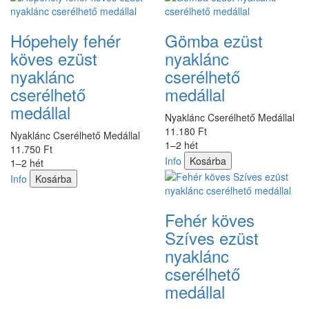
Hópehely fehér
Gömba ezüst
köves ezüst
nyaklánc
nyaklánc
cserélhető
cserélhető
medállal
medállal
Nyaklánc Cserélhető Medállal
11.180 Ft
Nyaklánc Cserélhető Medállal
1–2 hét
11.750 Ft
Info
Kosárba
1–2 hét
Info
Kosárba
Fehér köves
Szíves ezüst
nyaklánc
cserélhető
medállal