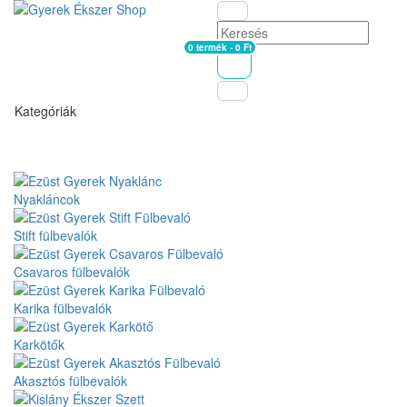
0 termék - 0 Ft
Kosár
Kategóriák
Nyakláncok
Stift fülbevalók
Csavaros fülbevalók
Karika fülbevalók
Karkötők
Akasztós fülbevalók