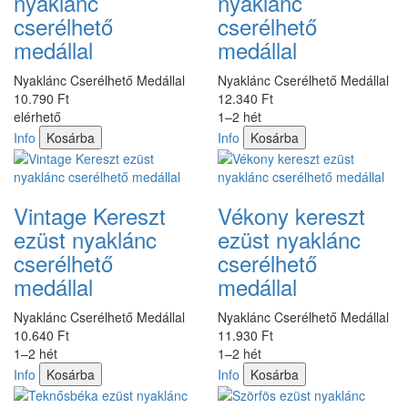
nyaklánc
nyaklánc
cserélhető
cserélhető
medállal
medállal
Nyaklánc Cserélhető Medállal
Nyaklánc Cserélhető Medállal
10.790 Ft
12.340 Ft
elérhető
1–2 hét
Info
Kosárba
Info
Kosárba
Vintage Kereszt
Vékony kereszt
ezüst nyaklánc
ezüst nyaklánc
cserélhető
cserélhető
medállal
medállal
Nyaklánc Cserélhető Medállal
Nyaklánc Cserélhető Medállal
10.640 Ft
11.930 Ft
1–2 hét
1–2 hét
Info
Kosárba
Info
Kosárba