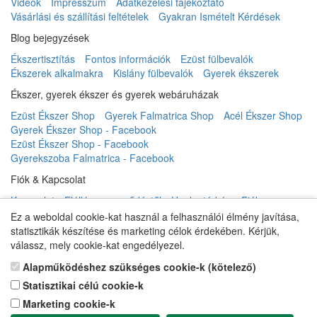
Videók
Impresszum
Adatkezelési tájékoztató
Vásárlási és szállítási feltételek
Gyakran Ismételt Kérdések
Blog bejegyzések
Ékszertisztítás
Fontos információk
Ezüst fülbevalók
Ékszerek alkalmakra
Kislány fülbevalók
Gyerek ékszerek
Ékszer, gyerek ékszer és gyerek webáruházak
Ezüst Ékszer Shop
Gyerek Falmatrica Shop
Acél Ékszer Shop
Gyerek Ékszer Shop - Facebook
Ezüst Ékszer Shop - Facebook
Gyerekszoba Falmatrica - Facebook
Fiók & Kapcsolat
Kapcsolat
Elállás a szerződéstől
Honlaptérkép
Fiók
Rendelés követés
Kívánságlista
Hírlevél
Ez a weboldal cookie-kat használ a felhasználói élmény javítása,
statisztikák készítése és marketing célok érdekében. Kérjük,
válassz, mely cookie-kat engedélyezel.
Gyerek ékszer Shop © 2018 - ezüst gyerek ékszerek
Alapműködéshez szükséges cookie-k (kötelező)
Statisztikai célú cookie-k
Marketing cookie-k