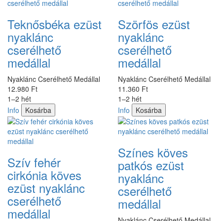
Teknősbéka ezüst
Szörfös ezüst
nyaklánc
nyaklánc
cserélhető
cserélhető
medállal
medállal
Nyaklánc Cserélhető Medállal
Nyaklánc Cserélhető Medállal
12.980 Ft
11.360 Ft
1–2 hét
1–2 hét
Info
Kosárba
Info
Kosárba
Színes köves
Szív fehér
patkós ezüst
cirkónia köves
nyaklánc
ezüst nyaklánc
cserélhető
cserélhető
medállal
medállal
Nyaklánc Cserélhető Medállal