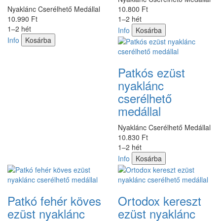
Nyaklánc Cserélhető Medállal
10.800 Ft
10.990 Ft
1–2 hét
1–2 hét
Info
Kosárba
Info
Kosárba
Patkós ezüst
nyaklánc
cserélhető
medállal
Nyaklánc Cserélhető Medállal
10.830 Ft
1–2 hét
Info
Kosárba
Patkó fehér köves
Ortodox kereszt
ezüst nyaklánc
ezüst nyaklánc