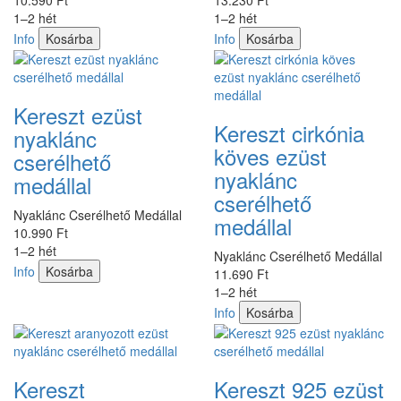
1–2 hét
1–2 hét
Info
Kosárba
Info
Kosárba
Kereszt ezüst
Kereszt cirkónia
nyaklánc
köves ezüst
cserélhető
nyaklánc
medállal
cserélhető
Nyaklánc Cserélhető Medállal
medállal
10.990 Ft
1–2 hét
Nyaklánc Cserélhető Medállal
Info
Kosárba
11.690 Ft
1–2 hét
Info
Kosárba
Kereszt
Kereszt 925 ezüst