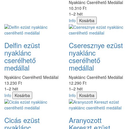
Nyaklánc Cserélhető Medállal
10.310 Ft
1–2 hét
Info
Kosárba
Delfin ezüst
Cseresznye ezüst
nyaklánc
nyaklánc
cserélhető
cserélhető
medállal
medállal
Nyaklánc Cserélhető Medállal
Nyaklánc Cserélhető Medállal
13.230 Ft
12.290 Ft
1–2 hét
1–2 hét
Info
Kosárba
Info
Kosárba
Cicás ezüst
Aranyozott
nyaklánc
Kereszt ezüst