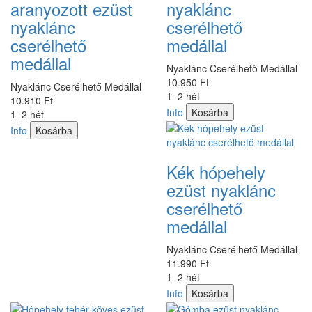
aranyozott ezüst
nyaklánc
nyaklánc
cserélhető
cserélhető
medállal
medállal
Nyaklánc Cserélhető Medállal
10.950 Ft
Nyaklánc Cserélhető Medállal
1–2 hét
10.910 Ft
Info
Kosárba
1–2 hét
Info
Kosárba
Kék hópehely
ezüst nyaklánc
cserélhető
medállal
Nyaklánc Cserélhető Medállal
11.990 Ft
1–2 hét
Info
Kosárba