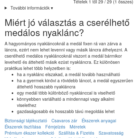
Tételek 1 től 29 / 29 (1 összes)
További információk
▾
Miért jó választás a cserélhető
medálos nyaklánc?
A hagyományos nyakláncoknál a medál fixen rá van zárva a
láncra, ezért nem lehet levenni vagy másik láncra áthelyezni. A
cserélhető medálos nyakláncoknál viszont a medál bármikor
levehető és áttehető másik ezüst nyakláncra. Ez különösen
praktikus lehet több helyzetben is:
ha a nyaklánc elszakad, a medál tovább használható
ha a gyermek kinövi a rövidebb láncot, a medál egyszerűen
áttehető hosszabb nyakláncra
egy medál több különböző nyaklánccal is viselhető
könnyebben variálható a mindennapi vagy alkalmi
viselethez
gazdaságosabb és hosszabb távú megoldás lehet
Biztonsági tájékoztató
Csavaros zár
Ékszerek anyagai
Ékszerek tisztítása
Fémjelzés
Méretek
Prémium ékszer kollekció
Szállítás & Fizetés
Szavatosság