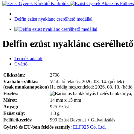
Karkötők
Delfin ezüst nyaklánc cserélhető medállal
Delfin ezüst nyaklánc cserélhet
Termék adatok
Gyártó
Cikkszám:
2798
Várható szállítás:
Várható feladás:
2026. 08. 14. (péntek)
(csak munkanapokon)
Ha eddig megrendeled:
2026. 08. 10. (hétfő
Fizetés:
bankkártya, 
Méret:
14 mm x 15 mm
Anyag:
925 Ezüst
Ezüst súly:
1.3 g
Felületkezelés:
999 Ezüst Bevonat + Galvanizálás
Gyártó és EU-ban felelős személy:
ELF925 Co. Ltd.