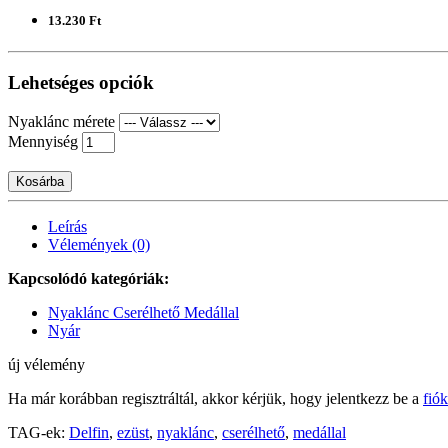
13.230 Ft
Lehetséges opciók
Nyaklánc mérete
Mennyiség
Kosárba
Leírás
Vélemények (0)
Kapcsolódó kategóriák:
Nyaklánc Cserélhető Medállal
Nyár
új vélemény
Ha már korábban regisztráltál, akkor kérjük, hogy jelentkezz be a
fió
TAG-ek:
Delfin
,
ezüst
,
nyaklánc
,
cserélhető
,
medállal