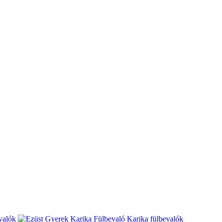
valók
Karika fülbevalók