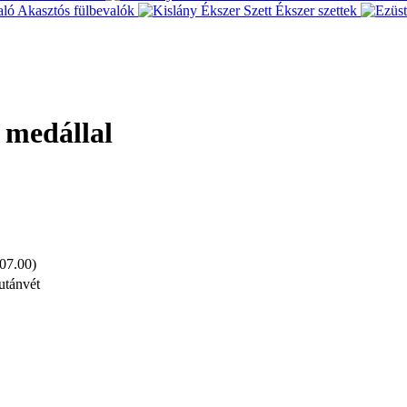
Akasztós fülbevalók
Ékszer szettek
ő medállal
 07.00)
utánvét