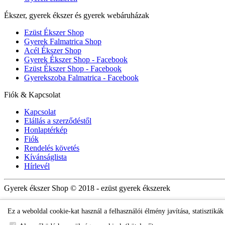
Ékszer, gyerek ékszer és gyerek webáruházak
Ezüst Ékszer Shop
Gyerek Falmatrica Shop
Acél Ékszer Shop
Gyerek Ékszer Shop - Facebook
Ezüst Ékszer Shop - Facebook
Gyerekszoba Falmatrica - Facebook
Fiók & Kapcsolat
Kapcsolat
Elállás a szerződéstől
Honlaptérkép
Fiók
Rendelés követés
Kívánságlista
Hírlevél
Gyerek ékszer Shop © 2018 - ezüst gyerek ékszerek
Ez a weboldal cookie-kat használ a felhasználói élmény javítása, statisztiká