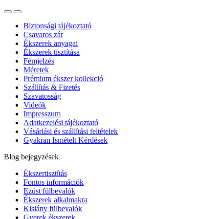
Biztonsági tájékoztató
Csavaros zár
Ékszerek anyagai
Ékszerek tisztítása
Fémjelzés
Méretek
Prémium ékszer kollekció
Szállítás & Fizetés
Szavatosság
Videók
Impresszum
Adatkezelési tájékoztató
Vásárlási és szállítási feltételek
Gyakran Ismételt Kérdések
Blog bejegyzések
Ékszertisztítás
Fontos információk
Ezüst fülbevalók
Ékszerek alkalmakra
Kislány fülbevalók
Gyerek ékszerek