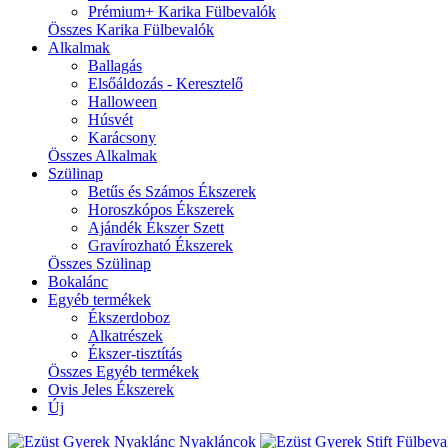
Prémium+ Karika Fülbevalók
Összes Karika Fülbevalók
Alkalmak
Ballagás
Elsőáldozás - Keresztelő
Halloween
Húsvét
Karácsony
Összes Alkalmak
Szülinap
Betűs és Számos Ékszerek
Horoszkópos Ékszerek
Ajándék Ékszer Szett
Gravírozható Ékszerek
Összes Szülinap
Bokalánc
Egyéb termékek
Ékszerdoboz
Alkatrészek
Ékszer-tisztítás
Összes Egyéb termékek
Ovis Jeles Ékszerek
Új
Nyakláncok