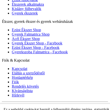
Ékszerek alkalmakra
Kislány fülbevalók
Gyerek ékszerek
Ékszer, gyerek ékszer és gyerek webáruházak
Ezüst Ékszer Shop
Gyerek Falmatrica Shop
Acél Ékszer Shop
Gyerek Ékszer Shop - Facebook
Ezüst Ékszer Shop - Facebook
Gyerekszoba Falmatrica - Facebook
Fiók & Kapcsolat
Kapcsolat
Elállás a szerződéstől
Honlaptérkép
Fiók
Rendelés követés
Kívánságlista
Hírlevél
Gyerek ékszer Shop © 2018 - ezüst gyerek ékszerek
Ez a weboldal cookie-kat használ a felhasználói élmény javítása, statisztikák