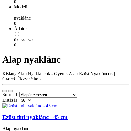
0
Modell
nyaklánc
0
Állatok
őz, szarvas
0
Alap nyaklánc
Kislány Alap Nyakláncok - Gyerek Alap Ezüst Nyakláncok |
Gyerek Ékszer Shop
Sorrend:
Listázás:
Ezüst tini nyaklánc - 45 cm
Alap nyaklánc