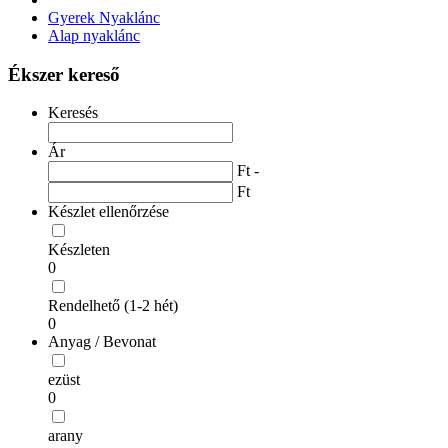
Gyerek Nyaklánc
Alap nyaklánc
Ékszer kereső
Keresés
Ár
Ft -
Ft
Készlet ellenőrzése
Készleten
0
Rendelhető (1-2 hét)
0
Anyag / Bevonat
ezüst
0
arany