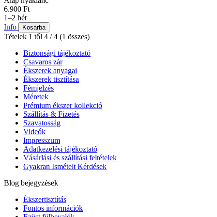
Alap nyaklánc
6.900 Ft
1–2 hét
Info
Kosárba
Tételek 1 től 4 / 4 (1 összes)
Biztonsági tájékoztató
Csavaros zár
Ékszerek anyagai
Ékszerek tisztítása
Fémjelzés
Méretek
Prémium ékszer kollekció
Szállítás & Fizetés
Szavatosság
Videók
Impresszum
Adatkezelési tájékoztató
Vásárlási és szállítási feltételek
Gyakran Ismételt Kérdések
Blog bejegyzések
Ékszertisztítás
Fontos információk
Ezüst fülbevalók