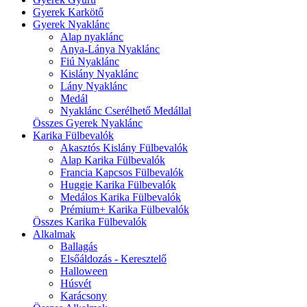
Gyerek Karkötő
Gyerek Nyaklánc
Alap nyaklánc
Anya-Lánya Nyaklánc
Fiú Nyaklánc
Kislány Nyaklánc
Lány Nyaklánc
Medál
Nyaklánc Cserélhető Medállal
Összes Gyerek Nyaklánc
Karika Fülbevalók
Akasztós Kislány Fülbevalók
Alap Karika Fülbevalók
Francia Kapcsos Fülbevalók
Huggie Karika Fülbevalók
Medálos Karika Fülbevalók
Prémium+ Karika Fülbevalók
Összes Karika Fülbevalók
Alkalmak
Ballagás
Elsőáldozás - Keresztelő
Halloween
Húsvét
Karácsony