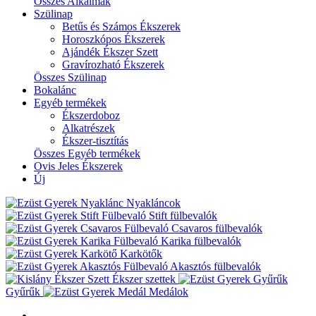
Összes Alkalmak
Szülinap
Betűs és Számos Ékszerek
Horoszkópos Ékszerek
Ajándék Ékszer Szett
Gravírozható Ékszerek
Összes Szülinap
Bokalánc
Egyéb termékek
Ékszerdoboz
Alkatrészek
Ékszer-tisztítás
Összes Egyéb termékek
Ovis Jeles Ékszerek
Új
Nyakláncok
Stift fülbevalók
Csavaros fülbevalók
Karika fülbevalók
Karkötők
Akasztós fülbevalók
Ékszer szettek
Gyűrűk
Medálok