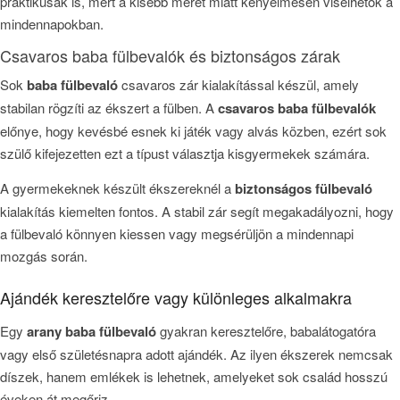
praktikusak is, mert a kisebb méret miatt kényelmesen viselhetők a
mindennapokban.
Csavaros baba fülbevalók és biztonságos zárak
Sok
baba fülbevaló
csavaros zár kialakítással készül, amely
stabilan rögzíti az ékszert a fülben. A
csavaros baba fülbevalók
előnye, hogy kevésbé esnek ki játék vagy alvás közben, ezért sok
szülő kifejezetten ezt a típust választja kisgyermekek számára.
A gyermekeknek készült ékszereknél a
biztonságos fülbevaló
kialakítás kiemelten fontos. A stabil zár segít megakadályozni, hogy
a fülbevaló könnyen kiessen vagy megsérüljön a mindennapi
mozgás során.
Ajándék keresztelőre vagy különleges alkalmakra
Egy
arany baba fülbevaló
gyakran keresztelőre, babalátogatóra
vagy első születésnapra adott ajándék. Az ilyen ékszerek nemcsak
díszek, hanem emlékek is lehetnek, amelyeket sok család hosszú
éveken át megőriz.