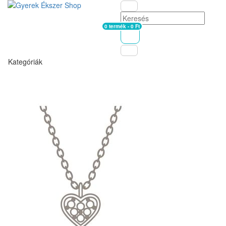
0 termék - 0 Ft
Kosár
Kategóriák