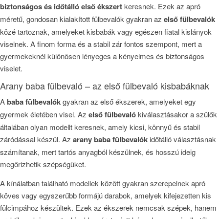
biztonságos és időtálló első ékszert
keresnek. Ezek az apró
méretű, gondosan kialakított fülbevalók gyakran az
első fülbevalók
közé tartoznak, amelyeket kisbabák vagy egészen fiatal kislányok
viselnek. A finom forma és a stabil zár fontos szempont, mert a
gyermekeknél különösen lényeges a kényelmes és biztonságos
viselet.
Arany baba fülbevaló – az első fülbevaló kisbabáknak
A
baba fülbevalók
gyakran az első ékszerek, amelyeket egy
gyermek életében visel. Az
első fülbevaló
kiválasztásakor a szülők
általában olyan modellt keresnek, amely kicsi, könnyű és stabil
záródással készül. Az
arany baba fülbevalók
időtálló választásnak
számítanak, mert tartós anyagból készülnek, és hosszú ideig
megőrizhetik szépségüket.
A kínálatban található modellek között gyakran szerepelnek apró
köves vagy egyszerűbb formájú darabok, amelyek kifejezetten kis
fülcimpához készültek. Ezek az ékszerek nemcsak szépek, hanem