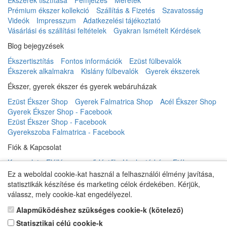
Prémium ékszer kollekció
Szállítás & Fizetés
Szavatosság
Videók
Impresszum
Adatkezelési tájékoztató
Vásárlási és szállítási feltételek
Gyakran Ismételt Kérdések
Blog bejegyzések
Ékszertisztítás
Fontos információk
Ezüst fülbevalók
Ékszerek alkalmakra
Kislány fülbevalók
Gyerek ékszerek
Ékszer, gyerek ékszer és gyerek webáruházak
Ezüst Ékszer Shop
Gyerek Falmatrica Shop
Acél Ékszer Shop
Gyerek Ékszer Shop - Facebook
Ezüst Ékszer Shop - Facebook
Gyerekszoba Falmatrica - Facebook
Fiók & Kapcsolat
Kapcsolat
Elállás a szerződéstől
Honlaptérkép
Fiók
Rendelés követés
Kívánságlista
Hírlevél
Ez a weboldal cookie-kat használ a felhasználói élmény javítása,
statisztikák készítése és marketing célok érdekében. Kérjük,
válassz, mely cookie-kat engedélyezel.
Gyerek ékszer Shop © 2018 - ezüst gyerek ékszerek
Alapműködéshez szükséges cookie-k (kötelező)
Statisztikai célú cookie-k