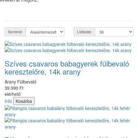
Sorrend:
Listázás:
Szíves csavaros babagyerek fülbevaló
keresztelőre, 14k arany
Arany Fülbevaló
39.990 Ft
elérhető
Info
Kosárba