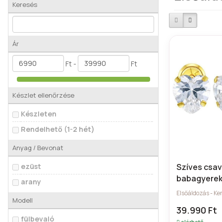
Keresés
Ár
Ft -
Ft
Készlet ellenőrzése
Készleten
Rendelhető (1-2 hét)
Anyag / Bevonat
ezüst
Szíves csa
babagyerek
arany
keresztelőr
Elsőáldozás - Ke
Modell
39.990 Ft
fülbevaló
elérhető