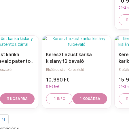
10.9
1–2 h
st karika
Kereszt ezüst karika
Kere
bevaló patentos
kislány fülbevaló
kari
24k 
resztelő
Elsőáldozás - Keresztelő
Elsőál
10.990 Ft
15.9
1–2 hét
1–2 h
KOSÁRBA
KOSÁRBA
INFO
>|
ormációk
▾