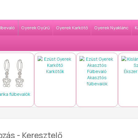
ülbevaló
Gyerek Gyűrű
Gyerek Karkötő
Gyerek Nyaklánc
K
Karkötők
Ékszer
Akasztós
fülbevalók
arika fülbevalók
ozás - Keresztelő