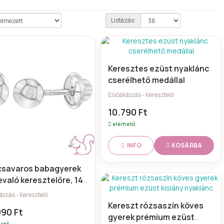
Listázás:
Keresztes ezüst nyaklánc
cserélhető medállal
Elsőáldozás - Keresztelő
10.790 Ft
elérhető
KOSÁRBA
INFO
 csavaros babagyerek
evaló keresztelőre, 14k
r arany
dozás - Keresztelő
Kereszt rózsaszín köves
990 Ft
gyerek prémium ezüst
hető