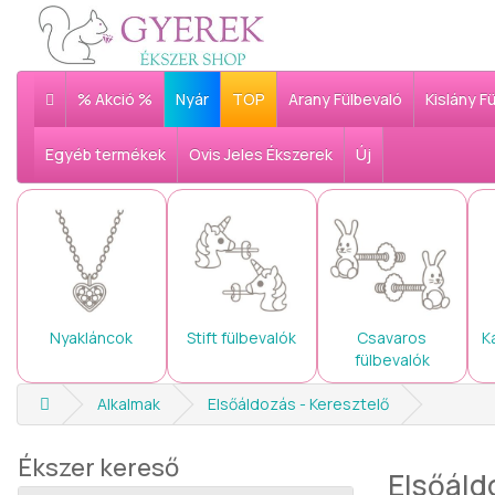
% Akció %
Nyár
TOP
Arany Fülbevaló
Kislány F
Egyéb termékek
Ovis Jeles Ékszerek
Új
Nyakláncok
Stift fülbevalók
Csavaros
K
fülbevalók
Alkalmak
Elsőáldozás - Keresztelő
Ékszer kereső
Elsőáld