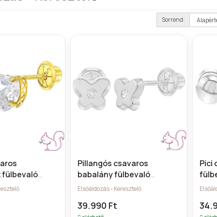
Sorrend:
varos
Pillangós csavaros
Pici
 fülbevaló
babalány fülbevaló
fülb
e, 14k arany
keresztelőre, 14k fehér
fehé
resztelő
Elsőáldozás - Keresztelő
Elsőál
arany
39.990 Ft
34.
elérhető
elér