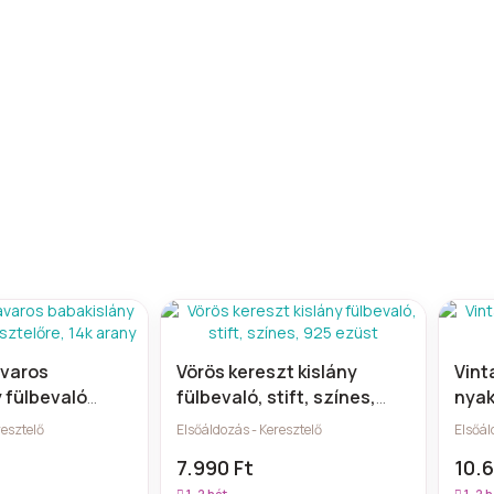
avaros
Vörös kereszt kislány
Vint
 fülbevaló
fülbevaló, stift, színes,
nyak
e, 14k arany
925 ezüst
medá
resztelő
Elsőáldozás - Keresztelő
Elsőál
7.990 Ft
10.6
1–2 hét
1–2 h