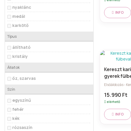
nyaklánc
INFO
medál
karkötő
Típus
állítható
kristály
Állatok
Kereszt kar
gyerek fülb
őz, szarvas
Elsőáldozás - Ke
Szín
15.990 Ft
egyszínű
elérhető
fehér
INFO
kék
rózsaszín