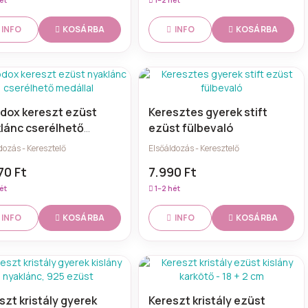
KOSÁRBA
KOSÁRBA
INFO
INFO
dox kereszt ezüst
Keresztes gyerek stift
lánc cserélhető
ezüst fülbevaló
llal
dozás - Keresztelő
Elsőáldozás - Keresztelő
70 Ft
7.990 Ft
ét
1–2 hét
KOSÁRBA
KOSÁRBA
INFO
INFO
szt kristály gyerek
Kereszt kristály ezüst