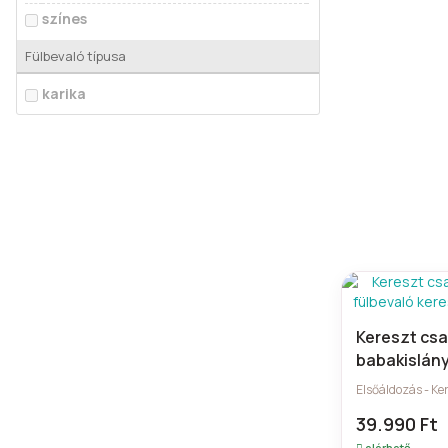
színes
Fülbevaló típusa
karika
Kereszt cs
babakislány
keresztelőr
Elsőáldozás - Ke
39.990 Ft
elérhető