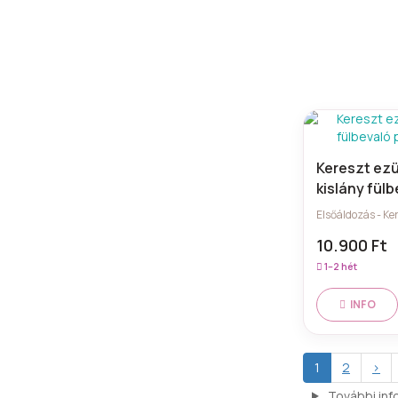
Kereszt ezü
kislány fül
zárral
Elsőáldozás - Ke
10.900 Ft
1–2 hét
INFO
1
2
>
További inf