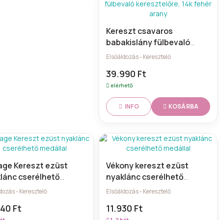
Kereszt csavaros
babakislány fülbevaló
keresztelőre, 14k fehér
Elsőáldozás - Keresztelő
arany
39.990 Ft
elérhető
KOSÁRBA
INFO
age Kereszt ezüst
Vékony kereszt ezüst
lánc cserélhető
nyaklánc cserélhető
llal
medállal
dozás - Keresztelő
Elsőáldozás - Keresztelő
40 Ft
11.930 Ft
ét
1–2 hét