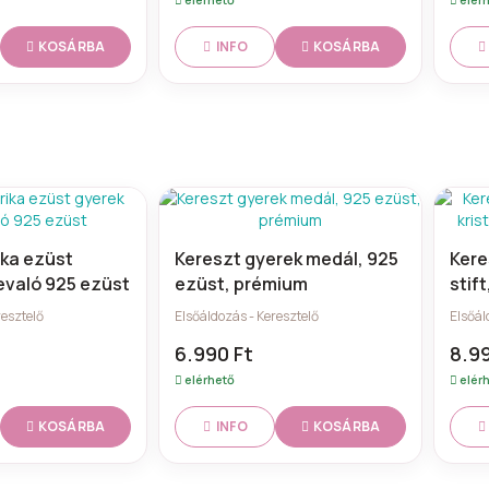
KOSÁRBA
KOSÁRBA
INFO
ika ezüst
Kereszt gyerek medál, 925
Kere
evaló 925 ezüst
ezüst, prémium
stift
ligh
resztelő
Elsőáldozás - Keresztelő
Elsőál
6.990 Ft
8.99
elérhető
elér
KOSÁRBA
KOSÁRBA
INFO