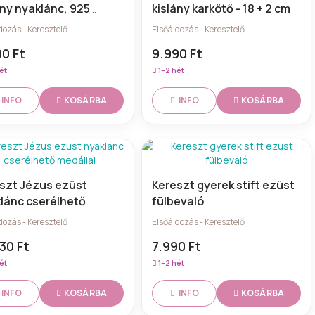
ány nyaklánc, 925
kislány karkötő - 18 + 2 cm
st
dozás - Keresztelő
Elsőáldozás - Keresztelő
0 Ft
9.990 Ft
ét
1–2 hét
KOSÁRBA
KOSÁRBA
INFO
INFO
szt Jézus ezüst
Kereszt gyerek stift ezüst
lánc cserélhető
fülbevaló
llal
dozás - Keresztelő
Elsőáldozás - Keresztelő
30 Ft
7.990 Ft
ét
1–2 hét
KOSÁRBA
KOSÁRBA
INFO
INFO