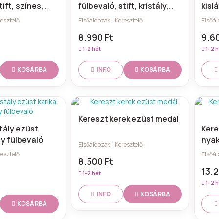
tift, színes,
fülbevaló, stift, kristály,
kisl
925 ezüst
ezü
resztelő
Elsőáldozás - Keresztelő
Elsőál
8.990 Ft
9.60
1–2 hét
1–2 h
KOSÁRBA
KOSÁRBA
INFO
Kereszt kerek ezüst medál
stály ezüst
Kere
ny fülbevaló
nyak
Elsőáldozás - Keresztelő
medá
resztelő
Elsőál
8.500 Ft
13.2
1–2 hét
1–2 h
KOSÁRBA
INFO
KOSÁRBA