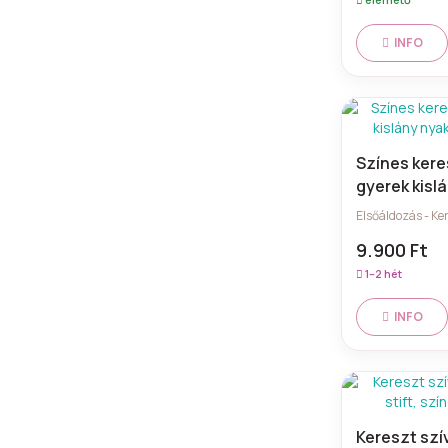
INFO
Színes keres
gyerek kisl
925 ezüst
Elsőáldozás - Ke
9.900 Ft
1–2 hét
INFO
Kereszt szí