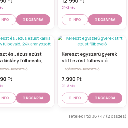
90 Ft
12.990 Ft
ét
1–2 hét
KOSÁRBA
KOSÁRBA
INFO
INFO
szt és Jézus ezüst
Kereszt egyszerű gyerek
ka kislány fülbevaló,
stift ezüst fülbevaló
aranyozott
dozás - Keresztelő
Elsőáldozás - Keresztelő
90 Ft
7.990 Ft
ét
1–2 hét
KOSÁRBA
KOSÁRBA
INFO
INFO
Tételek 1 től 36 / 47 (2 összes)