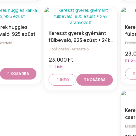
rek huggies
Kere
Kereszt gyerek gyémánt
evaló, 925 ezüst
fülb
fülbevaló, 925 ezüst + 24k
resztelő
Elsőál
aranyozott
Elsőáldozás - Keresztelő
23.
23.000 Ft
1–2 h
1–2 hét
KOSÁRBA
KOSÁRBA
INFO
Kere
cser
Elsőál