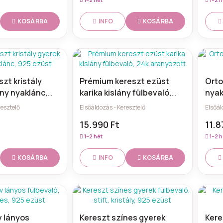
KOSÁRBA
KOSÁRBA
INFO
zt kristály
Prémium kereszt ezüst
Orto
ány nyaklánc,
karika kislány fülbevaló,
nyak
24k aranyozott
medá
resztelő
Elsőáldozás - Keresztelő
Elsőál
15.990 Ft
11.8
1–2 hét
1–2 h
KOSÁRBA
KOSÁRBA
INFO
v lányos
Kereszt színes gyerek
Kere