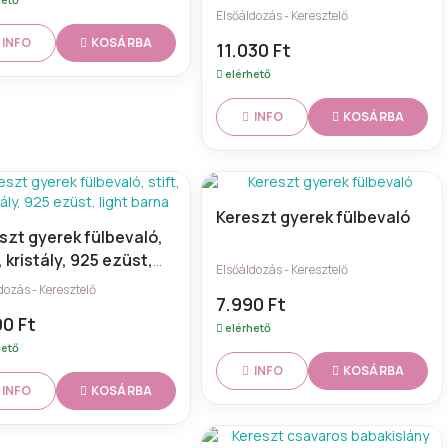
kislány nyaklánc
Elsőáldozás - Keresztelő
KOSÁRBA
INFO
11.030 Ft
elérhető
KOSÁRBA
INFO
Kereszt gyerek fülbevaló
szt gyerek fülbevaló,
, kristály, 925 ezüst,
Elsőáldozás - Keresztelő
t barna
dozás - Keresztelő
7.990 Ft
0 Ft
elérhető
hető
KOSÁRBA
INFO
KOSÁRBA
INFO