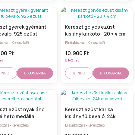
szt gyerek gyémánt
Kereszt golyós ezüst
evaló, 925 ezüst
kislány karkötő - 20 + 4 cm
dozás - Keresztelő
Elsőáldozás - Keresztelő
000 Ft
10.900 Ft
ét
1–2 hét
KOSÁRBA
KOSÁRBA
INFO
INFO
szt ezüst nyaklánc
Kereszt ezüst karika
élhető medállal
kislány fülbevaló, 24k
aranyozott
dozás - Keresztelő
Elsőáldozás - Keresztelő