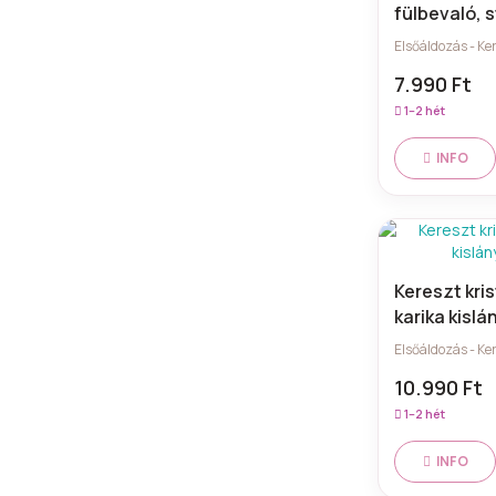
fülbevaló, s
925 ezüst
Elsőáldozás - Ke
7.990 Ft
1–2 hét
INFO
Kereszt kri
karika kislá
Elsőáldozás - Ke
10.990 Ft
1–2 hét
INFO