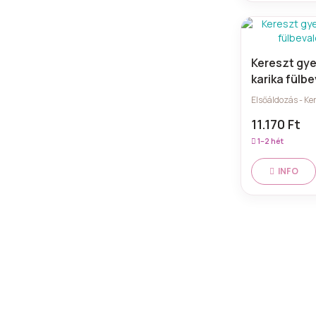
Kereszt gye
karika fülb
Elsőáldozás - Ke
11.170 Ft
1–2 hét
INFO