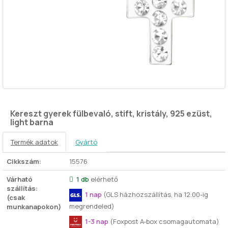
Kereszt gyerek fülbevaló, stift, kristály, 925 ezüst,
light barna
Termék adatok
Gyártó
Cikkszám:
15576
Várható
1 db
elérhető
szállítás:
1 nap
(GLS házhozszállítás, ha 12.00-ig
(csak
megrendeled)
munkanapokon)
1-3 nap
(Foxpost A-box csomagautomata)