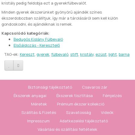
kristály pedig feldobja ezt a gyerekfülbevalót.
Minden gyerek ékszerünket gyönyörű ajándék színes
ékszerdobozban szállítjuk, így már a tárolásáról sem kell külön
gondoskodni, és ajándéknak is remek.
Kapcsolódó kategóriák:
Bedugós Kislány Fülbevaló
Elsőáldozás - Keresztelő
TAG-ek:
Kereszt
,
gyerek
,
fülbevaló
,
stift
,
kristály
,
ezüst
,
light
,
barna
Biztonsági tájékoztató
Csavaros zár
Ékszerek anyagai
Ékszerek tisztítása
Fémjelzés
Méretek
Prémium ékszer kollekció
Szállítás & Fizetés
Szavatosság
Videók
Impresszum
Adatkezelési tájékoztató
Vásárlási és szállítási feltételek