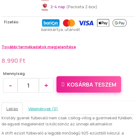
2-4 nap
(Packeta Z-box)
Fizetés:
bankkártya, utánvét
További termékadatok megjelenítése
8.990 Ft
Mennyiség
-
+
KOSÁRBA TESZEM
Leírás
Vélemények (0)
Kristály gyerek fülbevaló nem csak csillog-villog a gyermeked fülében,
de egyedi megjelenést is kölcsönöz az ünnepi alkalmakkor.
A stift ezüst fülbevaló a legjobb minőségű 925 ezüstből készül, a