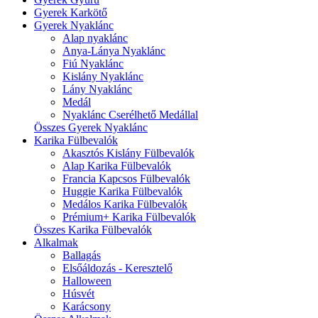
Gyerek Karkötő
Gyerek Nyaklánc
Alap nyaklánc
Anya-Lánya Nyaklánc
Fiú Nyaklánc
Kislány Nyaklánc
Lány Nyaklánc
Medál
Nyaklánc Cserélhető Medállal
Összes Gyerek Nyaklánc
Karika Fülbevalók
Akasztós Kislány Fülbevalók
Alap Karika Fülbevalók
Francia Kapcsos Fülbevalók
Huggie Karika Fülbevalók
Medálos Karika Fülbevalók
Prémium+ Karika Fülbevalók
Összes Karika Fülbevalók
Alkalmak
Ballagás
Elsőáldozás - Keresztelő
Halloween
Húsvét
Karácsony