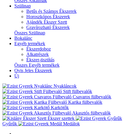
Összes Alkalmak
Szülinap
Betűs és Számos Ékszerek
Horoszkópos Ékszerek
Ajándék Ékszer Szett
Gravírozható Ékszerek
Összes Szülinap
Bokalánc
Egyéb termékek
Ékszerdoboz
Alkatrészek
Ékszer-tisztítás
Összes Egyéb termékek
Ovis Jeles Ékszerek
Új
Nyakláncok
Stift fülbevalók
Csavaros fülbevalók
Karika fülbevalók
Karkötők
Akasztós fülbevalók
Ékszer szettek
Gyűrűk
Medálok