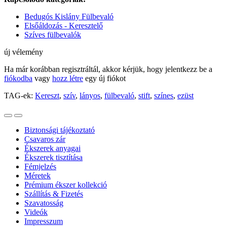
Bedugós Kislány Fülbevaló
Elsőáldozás - Keresztelő
Szíves fülbevalók
új vélemény
Ha már korábban regisztráltál, akkor kérjük, hogy jelentkezz be a
fiókodba
vagy
hozz létre
egy új fiókot
TAG-ek:
Kereszt
,
szív
,
lányos
,
fülbevaló
,
stift
,
színes
,
ezüst
Biztonsági tájékoztató
Csavaros zár
Ékszerek anyagai
Ékszerek tisztítása
Fémjelzés
Méretek
Prémium ékszer kollekció
Szállítás & Fizetés
Szavatosság
Videók
Impresszum