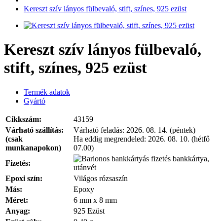
Kereszt szív lányos fülbevaló, stift, színes, 925 ezüst
Kereszt szív lányos fülbevaló,
stift, színes, 925 ezüst
Termék adatok
Gyártó
Cikkszám:
43159
Várható szállítás:
Várható feladás:
2026. 08. 14. (péntek)
(csak
Ha eddig megrendeled:
2026. 08. 10. (hétfő
munkanapokon)
07.00)
bankkártya,
Fizetés:
utánvét
Epoxi szín:
Világos rózsaszín
Más:
Epoxy
Méret:
6 mm x 8 mm
Anyag:
925 Ezüst