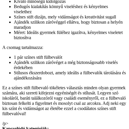
Kiváló minőségű kidolgozás
Bedugós kialakítás könnyű viseléshez és kényelmes
viselethez
Színes stift dizájn, mely vidámságot és kreativitást sugall
Ajándék szilikon záróvéggel ellátva, hogy biztosan a helyén
maradjon
Méret: Ideális gyermek füléhez igazítva, kényelmes viseletet
biztosítva
A csomag tartalmazza:
1 pár színes stift fülbevalót
Ajándék szilikon záróvéget a még biztonságosabb viselés
érdekében
Stílusos ékszerdobozt, amely ideális a fülbevalók tárolására és
ajándékozására
Ez a színes stift fülbevaló tökéletes választás minden olyan gyermek
számára, aki szereti kifejezni egyéniségét és stílusát. Legyen szó
iskoláról, baráti találkozóról vagy családi eseményről, ez a fülbevaló
biztosan felkelti a figyelmet és mosolyt csal az arcokra. Adj neki egy
kis színt és vidámságot az életébe ezzel a csodálatos színes stift
fülbevalóval!
/p>
Kapcsolódó kategóriák: