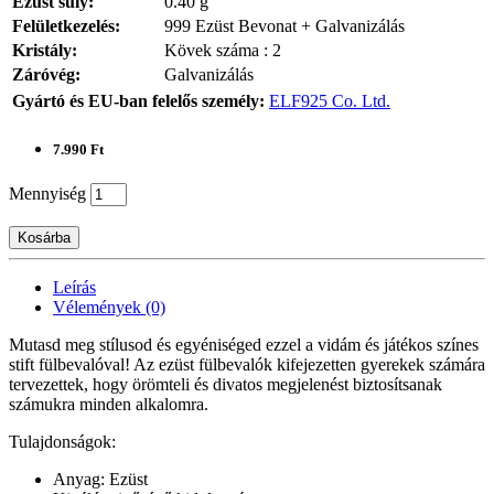
Ezüst súly:
0.40 g
Felületkezelés:
999 Ezüst Bevonat + Galvanizálás
Kristály:
Kövek száma : 2
Záróvég:
Galvanizálás
Gyártó és EU-ban felelős személy:
ELF925 Co. Ltd.
7.990 Ft
Mennyiség
Kosárba
Leírás
Vélemények (0)
Mutasd meg stílusod és egyéniséged ezzel a vidám és játékos színes
stift fülbevalóval! Az ezüst fülbevalók kifejezetten gyerekek számára
tervezettek, hogy örömteli és divatos megjelenést biztosítsanak
számukra minden alkalomra.
Tulajdonságok:
Anyag: Ezüst