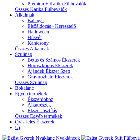
Prémium+ Karika Fülbevalók
Összes Karika Fülbevalók
Alkalmak
Ballagás
Elsőáldozás - Keresztelő
Halloween
Húsvét
Karácsony
Összes Alkalmak
Szülinap
Betűs és Számos Ékszerek
Horoszkópos Ékszerek
Ajándék Ékszer Szett
Gravírozható Ékszerek
Összes Szülinap
Bokalánc
Egyéb termékek
Ékszerdoboz
Alkatrészek
Ékszer-tisztítás
Összes Egyéb termékek
Ovis Jeles Ékszerek
Új
Nyakláncok