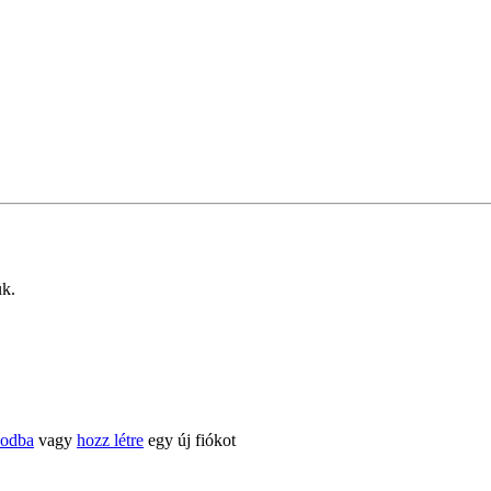
ük.
kodba
vagy
hozz létre
egy új fiókot