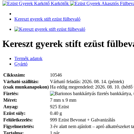
Karkötők
Kereszt gyerek stift ezüst fülbevaló
Kereszt gyerek stift ezüst fülbev
Termék adatok
Gyártó
Cikkszám:
10546
Várható szállítás:
Várható feladás:
2026. 08. 14. (péntek)
(csak munkanapokon)
Ha eddig megrendeled:
2026. 08. 10. (hétfő
Fizetés:
bankkártya, 
Méret:
7 mm x 9 mm
Anyag:
925 Ezüst
Ezüst súly:
0.40 g
Felületkezelés:
999 Ezüst Bevonat + Galvanizálás
Figyelmeztetés:
3 év alatt nem ajánlott – apró alkatrészeket t
Tartalma:
1 pár