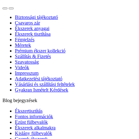
Biztonsági tájékoztató
Csavaros zár
Ékszerek anyagai
Ékszerek tisztítása
Fémjelzés
Méretek
Prémium ékszer kollekció
Szállítás & Fizetés
Szavatosság
Videók
Impresszum
Adatkezelési tájékoztató
Vásárlási és szállítási feltételek
Gyakran Ismételt Kérdések
Blog bejegyzések
Ékszertisztítás
Fontos információk
Ezüst fülbevalók
Ékszerek alkalmakra
Kislány fülbevalók
Gyerek ékszerek