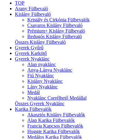
TOP
Arany Fülbevaló
Kislány Fülbevaló
Kristály és Cirkónia Fülbevalók
Csavaros Kislány Fülbevaló
Prémium+ Kislány Fülbevaló
Bedugós Kislány Fülbevaló
Összes Kislány Fülbevaló
Gyerek Gyűrű
Gyerek Karkötő
Gyerek Nyaklánc
Alap nyaklánc
Anya-Lánya Nyaklánc
Fiú Nyaklánc
Kislány Nyaklánc
Lány Nyaklánc
Medál
Nyaklánc Cserélhető Medállal
Összes Gyerek Nyaklánc
Karika Fülbevalók
Akasztós Kislány Fülbevalók
Alap Karika Fülbevalók
Francia Kapcsos Fülbevalók
Huggie Karika Fülbevalók
Medálos Karika Fülbevalók