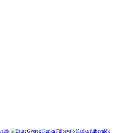
valók
Karika fülbevalók