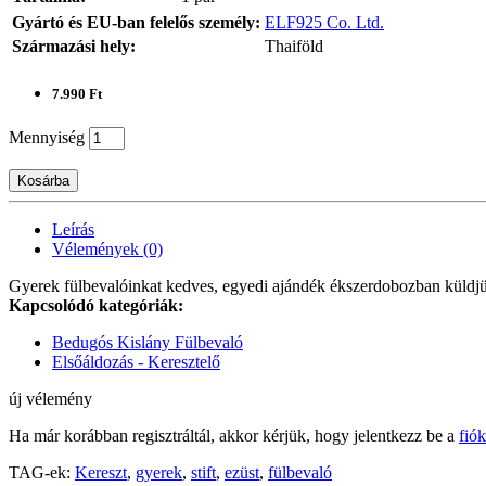
Gyártó és EU-ban felelős személy:
ELF925 Co. Ltd.
Származási hely:
Thaiföld
7.990 Ft
Mennyiség
Kosárba
Leírás
Vélemények (0)
Gyerek fülbevalóinkat kedves, egyedi ajándék ékszerdobozban küldj
Kapcsolódó kategóriák:
Bedugós Kislány Fülbevaló
Elsőáldozás - Keresztelő
új vélemény
Ha már korábban regisztráltál, akkor kérjük, hogy jelentkezz be a
fió
TAG-ek:
Kereszt
,
gyerek
,
stift
,
ezüst
,
fülbevaló