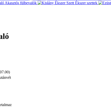
Akasztós fülbevalók
Ékszer szettek
aló
 07.00)
utánvét
artalmaz