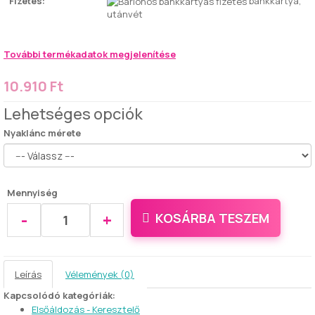
Fizetés:
bankkártya,
utánvét
További termékadatok megjelenítése
10.910 Ft
Lehetséges opciók
Nyaklánc mérete
Mennyiség
-
+
KOSÁRBA TESZEM
Leírás
Vélemények (0)
Kapcsolódó kategóriák:
Elsőáldozás - Keresztelő