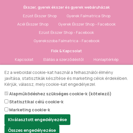
Ékszer, gyerek ékszer és gyerek webáruházak
Ezüst Ékszer Shop
Gyerek Falmatrica Shop
Acél Ékszer Shop
Gyerek Ékszer Shop - Facebook
Ezüst Ékszer Shop - Facebook
Gyerekszoba Falmatrica - Facebook
Fiók & Kapcsolat
Kapcsolat
Elállás a szerződéstől
Honlaptérkép
Fiók
Rendelés követés
Kívánságlista
Hírlevél
Ez a weboldal cookie-kat használ a felhasználói élmény
javítása, statisztikák készítése és marketing célok érdekében.
Gyerek ékszer Shop © 2018 - ezüst gyerek ékszerek
Kérjük, válassz, mely cookie-kat engedélyezel.
Alapműködéshez szükséges cookie-k (kötelező)
Statisztikai célú cookie-k
Marketing cookie-k
Kiválasztott engedélyezése
Összes engedélyezése