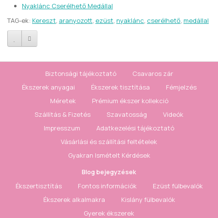
Nyaklánc Cserélhető Medállal
TAG-ek:
Kereszt
,
aranyozott
,
ezüst
,
nyaklánc
,
cserélhető
,
medállal
Biztonsági tájékoztató
Csavaros zár
Ékszerek anyagai
Ékszerek tisztítása
Fémjelzés
Méretek
Prémium ékszer kollekció
Szállítás & Fizetés
Szavatosság
Videók
Impresszum
Adatkezelési tájékoztató
Vásárlási és szállítási feltételek
Gyakran Ismételt Kérdések
Blog bejegyzések
Ékszertisztítás
Fontos információk
Ezüst fülbevalók
Ékszerek alkalmakra
Kislány fülbevalók
Gyerek ékszerek