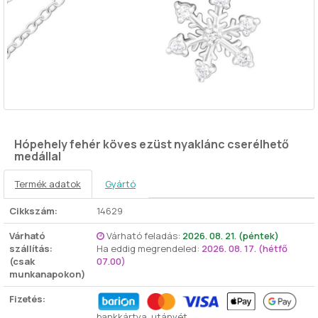
Hópehely fehér köves ezüst nyaklánc cserélhető
medállal
Termék adatok
Gyártó
Cikkszám:
14629
Várható
Várható feladás:
2026. 08. 21. (péntek)
szállítás:
Ha eddig megrendeled:
2026. 08. 17. (hétfő
(csak
07.00)
munkanapokon)
Fizetés:
bankkártya, utánvét