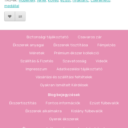
TAG-ek:
Hópehely
,
fehér
,
köves
,
ezüst
,
nyaklánc
,
cserélhető
,
medállal
Biztonsági tájékoztató
Csavaros zár
Ékszerek anyagai
Ékszerek tisztítása
Fémjelzés
Méretek
Prémium ékszer kollekció
Szállítás & Fizetés
Szavatosság
Videók
Impresszum
Adatkezelési tájékoztató
Vásárlási és szállítási feltételek
Gyakran Ismételt Kérdések
Blog bejegyzések
Ékszertisztítás
Fontos információk
Ezüst fülbevalók
Ékszerek alkalmakra
Kislány fülbevalók
Gyerek ékszerek