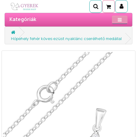
Kategóriák
Hópehely fehér köves ezüst nyaklánc cserélhető medállal