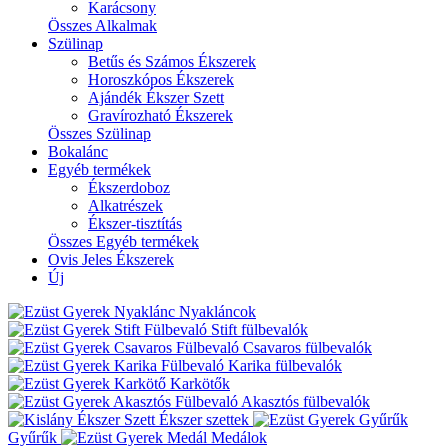
Karácsony
Összes Alkalmak
Szülinap
Betűs és Számos Ékszerek
Horoszkópos Ékszerek
Ajándék Ékszer Szett
Gravírozható Ékszerek
Összes Szülinap
Bokalánc
Egyéb termékek
Ékszerdoboz
Alkatrészek
Ékszer-tisztítás
Összes Egyéb termékek
Ovis Jeles Ékszerek
Új
Nyakláncok
Stift fülbevalók
Csavaros fülbevalók
Karika fülbevalók
Karkötők
Akasztós fülbevalók
Ékszer szettek
Gyűrűk
Medálok