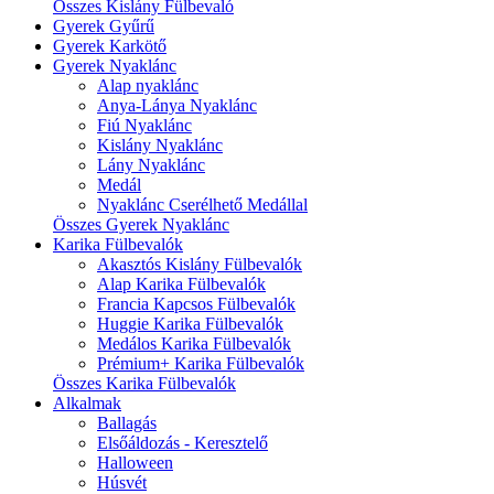
Összes Kislány Fülbevaló
Gyerek Gyűrű
Gyerek Karkötő
Gyerek Nyaklánc
Alap nyaklánc
Anya-Lánya Nyaklánc
Fiú Nyaklánc
Kislány Nyaklánc
Lány Nyaklánc
Medál
Nyaklánc Cserélhető Medállal
Összes Gyerek Nyaklánc
Karika Fülbevalók
Akasztós Kislány Fülbevalók
Alap Karika Fülbevalók
Francia Kapcsos Fülbevalók
Huggie Karika Fülbevalók
Medálos Karika Fülbevalók
Prémium+ Karika Fülbevalók
Összes Karika Fülbevalók
Alkalmak
Ballagás
Elsőáldozás - Keresztelő
Halloween
Húsvét