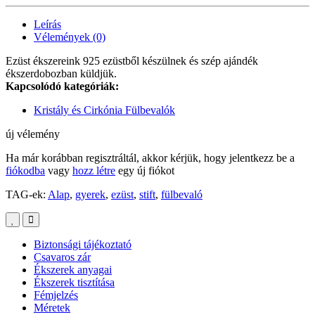
Leírás
Vélemények (0)
Ezüst ékszereink 925 ezüstből készülnek és szép ajándék
ékszerdobozban küldjük.
Kapcsolódó kategóriák:
Kristály és Cirkónia Fülbevalók
új vélemény
Ha már korábban regisztráltál, akkor kérjük, hogy jelentkezz be a
fiókodba
vagy
hozz létre
egy új fiókot
TAG-ek:
Alap
,
gyerek
,
ezüst
,
stift
,
fülbevaló
Biztonsági tájékoztató
Csavaros zár
Ékszerek anyagai
Ékszerek tisztítása
Fémjelzés
Méretek