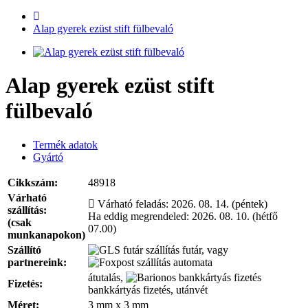
Alap gyerek ezüst stift fülbevaló
Alap gyerek ezüst stift
fülbevaló
Termék adatok
Gyártó
Cikkszám:
48918
Várható
Várható feladás:
2026. 08. 14. (péntek)
szállítás:
Ha eddig megrendeled:
2026. 08. 10. (hétfő
(csak
07.00)
munkanapokon)
Szállító
futár, vagy
partnereink:
automata
átutalás,
Fizetés:
bankkártyás fizetés, utánvét
Méret:
3 mm x 3 mm