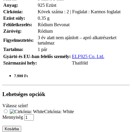
Anyag:
925 Ezüst
Cirkónia:
Kövek száma : 2 | Foglalat : Karmos foglalat
Ezüst súly:
0.35 g
Felületkezelés:
Ródium Bevonat
Záróvég:
Ródium
3 év alatt nem ajánlott – apró alkatrészeket
Figyelmeztetés:
tartalmaz
Tartalma:
1 pár
Gyártó és EU-ban felelős személy:
ELF925 Co. Ltd.
Származási hely:
Thaiföld
7.900 Ft
Lehetséges opciók
Válassz színt!
Cirkónia: White
Mennyiség
Kosárba