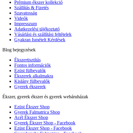
Prémium ékszer kollekció
Szállítás & Fizetés
Szavatosság
Videók
Impresszum
Adatkezelési tájékoztató
Vásárlási és szállítási feltételek
Gyakran Ismételt Kérdések
Blog bejegyzések
Ékszertisztítás
Fontos információk
Ezüst fülbevalók
Ékszerek alkalmakra
Kislány fülbevalók
Gyerek ékszerek
Ékszer, gyerek ékszer és gyerek webáruházak
Ezüst Ékszer Shop
Gyerek Falmatrica Shop
Acél Ékszer Shop
Gyerek Ékszer Shop - Facebook
Ezüst Ékszer Shop - Facebook