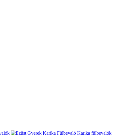
valók
Karika fülbevalók