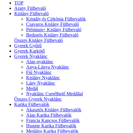
TOP
Arany Fülbevaló
Kislány Fülbevaló
Kristály és Cirkónia Fülbevalók
Csavaros Kislány Fülbevaló
Prémium+ Kislány Fülbevaló
Bedugós Kislány Fülbevaló
Összes Kislány Fülbevaló
Gyerek Gyűrű
Gyerek Karkötő
Gyerek Nyaklánc
Alap nyaklánc
Anya-Lánya Nyaklánc
Fiú Nyaklánc
Kislány Nyaklánc
Lány Nyaklánc
Medál
Nyaklánc Cserélhető Medállal
Összes Gyerek Nyaklánc
Karika Fülbevalók
Akasztós Kislány Fülbevalók
Alap Karika Fülbevalók
Francia Kapcsos Fülbevalók
Huggie Karika Fülbevalók
Medálos Karika Fülbevalók