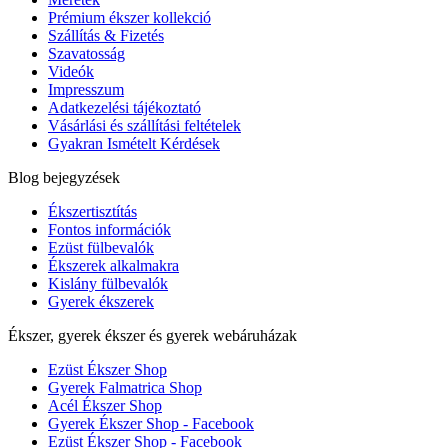
Prémium ékszer kollekció
Szállítás & Fizetés
Szavatosság
Videók
Impresszum
Adatkezelési tájékoztató
Vásárlási és szállítási feltételek
Gyakran Ismételt Kérdések
Blog bejegyzések
Ékszertisztítás
Fontos információk
Ezüst fülbevalók
Ékszerek alkalmakra
Kislány fülbevalók
Gyerek ékszerek
Ékszer, gyerek ékszer és gyerek webáruházak
Ezüst Ékszer Shop
Gyerek Falmatrica Shop
Acél Ékszer Shop
Gyerek Ékszer Shop - Facebook
Ezüst Ékszer Shop - Facebook