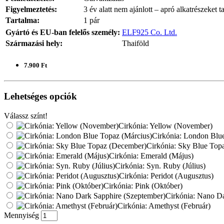
Figyelmeztetés:
3 év alatt nem ajánlott – apró alkatrészeket t
Tartalma:
1 pár
Gyártó és EU-ban felelős személy:
ELF925 Co. Ltd.
Származási hely:
Thaiföld
7.900 Ft
Lehetséges opciók
Válassz színt!
Cirkónia: Yellow (November)
Cirkónia: London Blu
Cirkónia: Sky Blue Top
Cirkónia: Emerald (Május)
Cirkónia: Syn. Ruby (Július)
Cirkónia: Peridot (Augusztus)
Cirkónia: Pink (Október)
Cirkónia: Nano Da
Cirkónia: Amethyst (Február)
Mennyiség