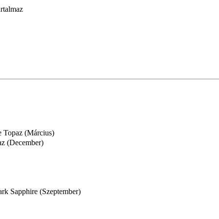
artalmaz
e Topaz (Március)
az (December)
rk Sapphire (Szeptember)