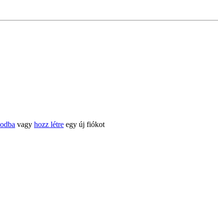
kodba
vagy
hozz létre
egy új fiókot