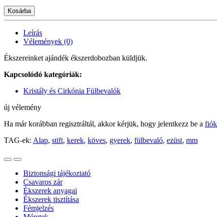
Kosárba
Leírás
Vélemények (0)
Ékszereinket ajándék ékszerdobozban küldjük.
Kapcsolódó kategóriák:
Kristály és Cirkónia Fülbevalók
új vélemény
Ha már korábban regisztráltál, akkor kérjük, hogy jelentkezz be a
fió
TAG-ek:
Alap
,
stift
,
kerek
,
köves
,
gyerek
,
fülbevaló
,
ezüst
,
mm
Biztonsági tájékoztató
Csavaros zár
Ékszerek anyagai
Ékszerek tisztítása
Fémjelzés
Méretek