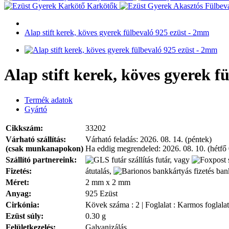
Karkötők
Alap stift kerek, köves gyerek fülbevaló 925 ezüst - 2mm
Alap stift kerek, köves gyerek f
Termék adatok
Gyártó
Cikkszám:
33202
Várható szállítás:
Várható feladás:
2026. 08. 14. (péntek)
(csak munkanapokon)
Ha eddig megrendeled:
2026. 08. 10. (hétfő
Szállító partnereink:
futár, vagy
Fizetés:
átutalás,
bank
Méret:
2 mm x 2 mm
Anyag:
925 Ezüst
Cirkónia:
Kövek száma : 2 | Foglalat : Karmos foglalat
Ezüst súly:
0.30 g
Felületkezelés:
Galvanizálás