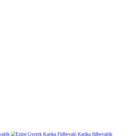
valók
Karika fülbevalók