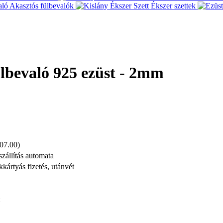
Akasztós fülbevalók
Ékszer szettek
ülbevaló 925 ezüst - 2mm
 07.00)
automata
kártyás fizetés, utánvét