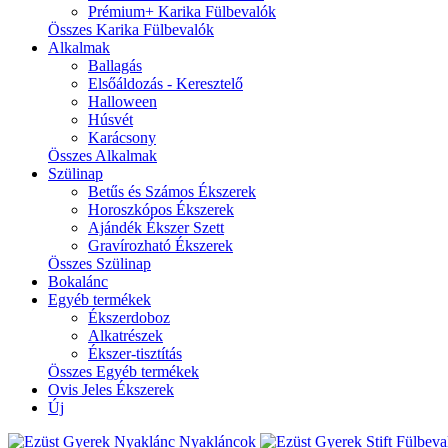
Prémium+ Karika Fülbevalók
Összes Karika Fülbevalók
Alkalmak
Ballagás
Elsőáldozás - Keresztelő
Halloween
Húsvét
Karácsony
Összes Alkalmak
Szülinap
Betűs és Számos Ékszerek
Horoszkópos Ékszerek
Ajándék Ékszer Szett
Gravírozható Ékszerek
Összes Szülinap
Bokalánc
Egyéb termékek
Ékszerdoboz
Alkatrészek
Ékszer-tisztítás
Összes Egyéb termékek
Ovis Jeles Ékszerek
Új
Nyakláncok