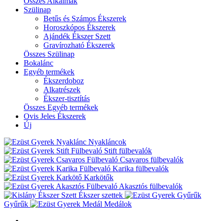
Összes Alkalmak
Szülinap
Betűs és Számos Ékszerek
Horoszkópos Ékszerek
Ajándék Ékszer Szett
Gravírozható Ékszerek
Összes Szülinap
Bokalánc
Egyéb termékek
Ékszerdoboz
Alkatrészek
Ékszer-tisztítás
Összes Egyéb termékek
Ovis Jeles Ékszerek
Új
Nyakláncok
Stift fülbevalók
Csavaros fülbevalók
Karika fülbevalók
Karkötők
Akasztós fülbevalók
Ékszer szettek
Gyűrűk
Medálok