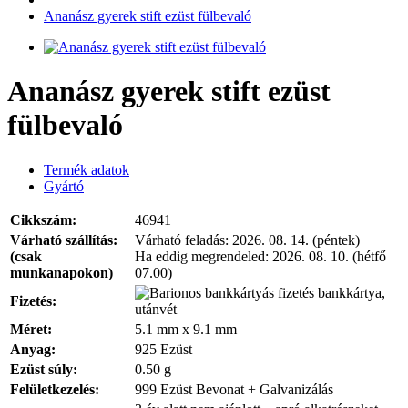
Ananász gyerek stift ezüst fülbevaló
Ananász gyerek stift ezüst
fülbevaló
Termék adatok
Gyártó
Cikkszám:
46941
Várható szállítás:
Várható feladás:
2026. 08. 14. (péntek)
(csak
Ha eddig megrendeled:
2026. 08. 10. (hétfő
munkanapokon)
07.00)
bankkártya,
Fizetés:
utánvét
Méret:
5.1 mm x 9.1 mm
Anyag:
925 Ezüst
Ezüst súly:
0.50 g
Felületkezelés:
999 Ezüst Bevonat + Galvanizálás