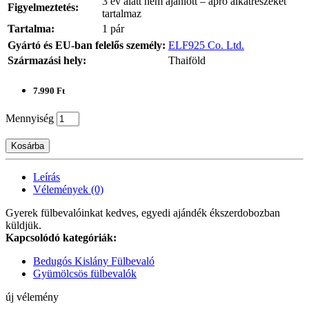
3 év alatt nem ajánlott – apró alkatrészeket
Figyelmeztetés:
tartalmaz
Tartalma:
1 pár
Gyártó és EU-ban felelős személy:
ELF925 Co. Ltd.
Származási hely:
Thaiföld
7.990 Ft
Mennyiség
Kosárba
Leírás
Vélemények (0)
Gyerek fülbevalóinkat kedves, egyedi ajándék ékszerdobozban
küldjük.
Kapcsolódó kategóriák:
Bedugós Kislány Fülbevaló
Gyümölcsös fülbevalók
új vélemény