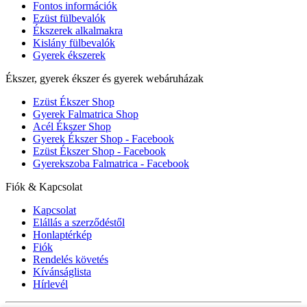
Fontos információk
Ezüst fülbevalók
Ékszerek alkalmakra
Kislány fülbevalók
Gyerek ékszerek
Ékszer, gyerek ékszer és gyerek webáruházak
Ezüst Ékszer Shop
Gyerek Falmatrica Shop
Acél Ékszer Shop
Gyerek Ékszer Shop - Facebook
Ezüst Ékszer Shop - Facebook
Gyerekszoba Falmatrica - Facebook
Fiók & Kapcsolat
Kapcsolat
Elállás a szerződéstől
Honlaptérkép
Fiók
Rendelés követés
Kívánságlista
Hírlevél