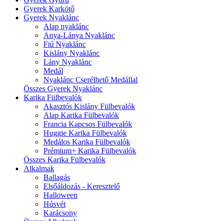
Gyerek Karkötő
Gyerek Nyaklánc
Alap nyaklánc
Anya-Lánya Nyaklánc
Fiú Nyaklánc
Kislány Nyaklánc
Lány Nyaklánc
Medál
Nyaklánc Cserélhető Medállal
Összes Gyerek Nyaklánc
Karika Fülbevalók
Akasztós Kislány Fülbevalók
Alap Karika Fülbevalók
Francia Kapcsos Fülbevalók
Huggie Karika Fülbevalók
Medálos Karika Fülbevalók
Prémium+ Karika Fülbevalók
Összes Karika Fülbevalók
Alkalmak
Ballagás
Elsőáldozás - Keresztelő
Halloween
Húsvét
Karácsony