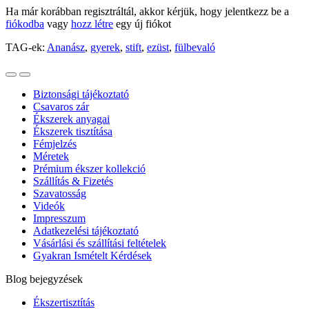
Ha már korábban regisztráltál, akkor kérjük, hogy jelentkezz be a
fiókodba
vagy
hozz létre
egy új fiókot
TAG-ek:
Ananász
,
gyerek
,
stift
,
ezüst
,
fülbevaló
Biztonsági tájékoztató
Csavaros zár
Ékszerek anyagai
Ékszerek tisztítása
Fémjelzés
Méretek
Prémium ékszer kollekció
Szállítás & Fizetés
Szavatosság
Videók
Impresszum
Adatkezelési tájékoztató
Vásárlási és szállítási feltételek
Gyakran Ismételt Kérdések
Blog bejegyzések
Ékszertisztítás