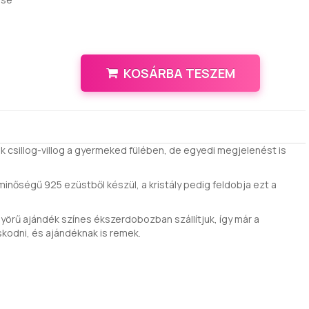
KOSÁRBA TESZEM
ak csillog-villog a gyermeked fülében, de egyedi megjelenést is
 minőségű 925 ezüstből készül, a kristály pedig feldobja ezt a
örű ajándék színes ékszerdobozban szállítjuk, így már a
skodni, és ajándéknak is remek.