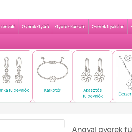
Fülbevaló
Gyerek Gyűrű
Gyerek Karkötő
Gyerek Nyaklánc
arika fülbevalók
Karkötők
Akasztós
Ékszer
fülbevalók
Angyal gyerek fül