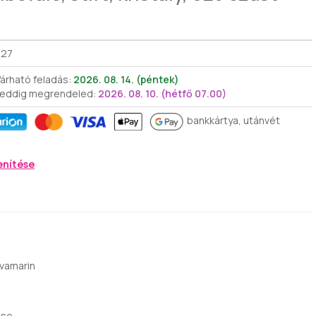
727
árható feladás:
2026. 08. 14. (péntek)
 eddig megrendeled:
2026. 08. 10. (hétfő 07.00)
bankkártya, utánvét
enítése
kvamarin
ose