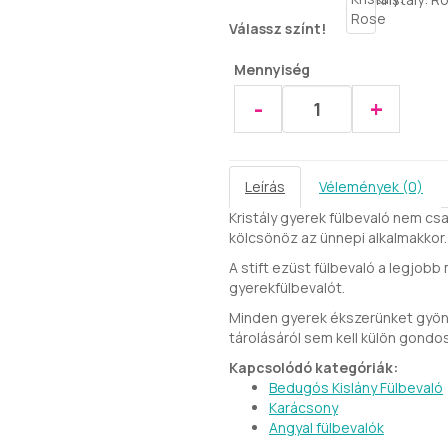
Válassz színt!
Mennyiség
-
+
Leírás
Vélemények (0)
Kristály gyerek fülbevaló nem cs
kölcsönöz az ünnepi alkalmakkor.
A stift ezüst fülbevaló a legjobb
gyerekfülbevalót.
Minden gyerek ékszerünket gyöny
tárolásáról sem kell külön gondo
Kapcsolódó kategóriák:
Bedugós Kislány Fülbevaló
Karácsony
Angyal fülbevalók