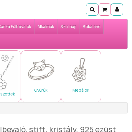
Karika Fülbevalók
Alkalmak
Szülinap
Bokalánc
Gyűrűk
Medálok
 szettek
bevaló, stift, kristály, 925 ezüst