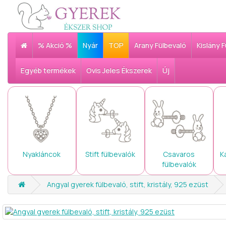
% Akció %
Nyár
TOP
Arany Fülbevaló
Kislány 
Egyéb termékek
Ovis Jeles Ékszerek
Új
Nyakláncok
Stift fülbevalók
Csavaros
K
fülbevalók
Angyal gyerek fülbevaló, stift, kristály, 925 ezüst