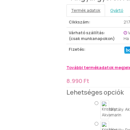
Termék adatok
Gyártó
Cikkszám:
21
Várható szállítás:
V
(csak munkanapokon)
Ha
Fizetés:
További termékadatok megjel
8.990 Ft
Lehetséges opciók
Kristály: A
Kristály: R