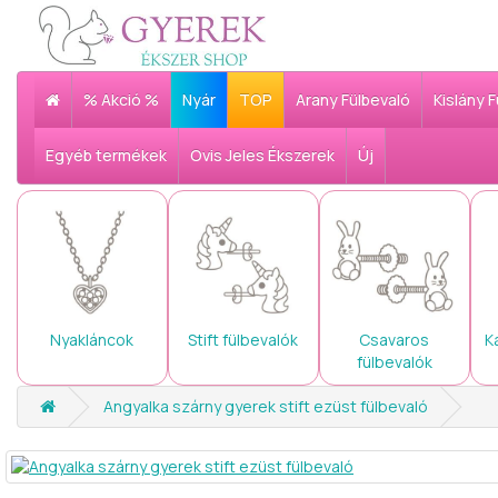
% Akció %
Nyár
TOP
Arany Fülbevaló
Kislány 
Egyéb termékek
Ovis Jeles Ékszerek
Új
Nyakláncok
Stift fülbevalók
Csavaros
K
fülbevalók
Angyalka szárny gyerek stift ezüst fülbevaló