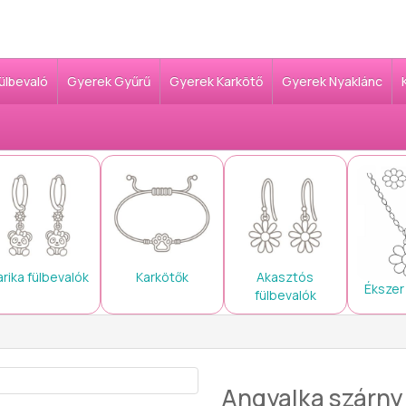
Fülbevaló
Gyerek Gyűrű
Gyerek Karkötő
Gyerek Nyaklánc
arika fülbevalók
Karkötők
Akasztós
Ékszer
fülbevalók
Angyalka szárny 