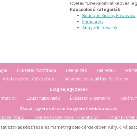
Gyerek fülbevalóinkat kedves, e
Kapcsolódó kategóriák:
Bedugós Kislány Fülbevaló
Karácsony
Angyal fülbevalók
agai
Ékszerek tisztítása
Fémjelzés
Méretek
Prémi
Adatkezelési tájékoztató
Vásárlási és szállítási feltételek
Blog bejegyzések
ormációk
Ezüst fülbevalók
Ékszerek alkalmakra
Kislány 
Ékszer, gyerek ékszer és gyerek webáruházak
 Ékszer Shop
Gyerek Ékszer Shop - Facebook
Ezüst Ékszer 
 statisztikák készítése és marketing célok érdekében. Kérjük, válas
Fiók & Kapcsolat
szerződéstől
Honlaptérkép
Fiók
Rendelés követés