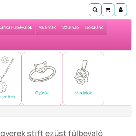
Karika Fülbevalók
Alkalmak
Szülinap
Bokalánc
Gyűrűk
Medálok
 szettek
gyerek stift ezüst fülbevaló