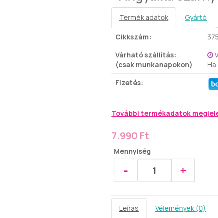
Termék adatok
Gyártó
Cikkszám:
37
Várható szállítás:
V
(csak munkanapokon)
Ha
Fizetés:
További termékadatok megjel
7.990 Ft
Mennyiség
-
+
Leírás
Vélemények (0)