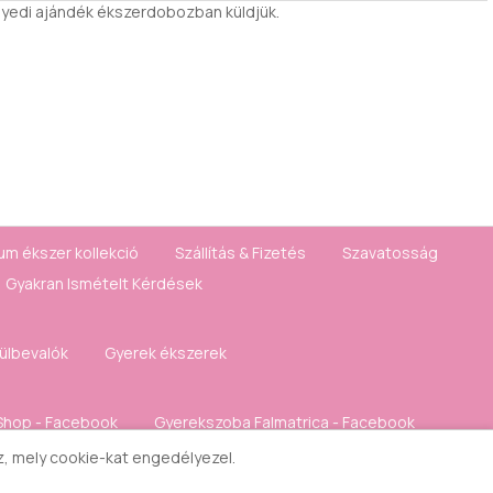
gyedi ajándék ékszerdobozban küldjük.
um ékszer kollekció
Szállítás & Fizetés
Szavatosság
Gyakran Ismételt Kérdések
fülbevalók
Gyerek ékszerek
Shop - Facebook
Gyerekszoba Falmatrica - Facebook
sz, mely cookie-kat engedélyezel.
Kívánságlista
Hírlevél