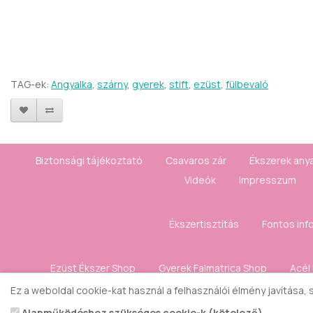
TAG-ek:
Angyalka
,
szárny
,
gyerek
,
stift
,
ezüst
,
fülbevaló
Biztonsági tájékoztató
Csavaros zár
Ékszerek any
Videók
Impresszum
Ékszertisztítás
Fontos inf
Ezüst Ékszer Shop
Gyerek Falmatrica Shop
Acél
Ez a weboldal cookie-kat használ a felhasználói élmény javítása,
Kapcsolat
Elállás a 
Alapműködéshez szükséges cookie-k (kötelező)