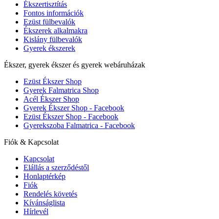
Ékszertisztítás
Fontos információk
Ezüst fülbevalók
Ékszerek alkalmakra
Kislány fülbevalók
Gyerek ékszerek
Ékszer, gyerek ékszer és gyerek webáruházak
Ezüst Ékszer Shop
Gyerek Falmatrica Shop
Acél Ékszer Shop
Gyerek Ékszer Shop - Facebook
Ezüst Ékszer Shop - Facebook
Gyerekszoba Falmatrica - Facebook
Fiók & Kapcsolat
Kapcsolat
Elállás a szerződéstől
Honlaptérkép
Fiók
Rendelés követés
Kívánságlista
Hírlevél