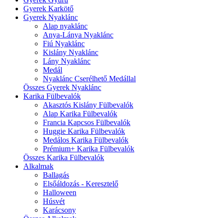
Gyerek Karkötő
Gyerek Nyaklánc
Alap nyaklánc
Anya-Lánya Nyaklánc
Fiú Nyaklánc
Kislány Nyaklánc
Lány Nyaklánc
Medál
Nyaklánc Cserélhető Medállal
Összes Gyerek Nyaklánc
Karika Fülbevalók
Akasztós Kislány Fülbevalók
Alap Karika Fülbevalók
Francia Kapcsos Fülbevalók
Huggie Karika Fülbevalók
Medálos Karika Fülbevalók
Prémium+ Karika Fülbevalók
Összes Karika Fülbevalók
Alkalmak
Ballagás
Elsőáldozás - Keresztelő
Halloween
Húsvét
Karácsony