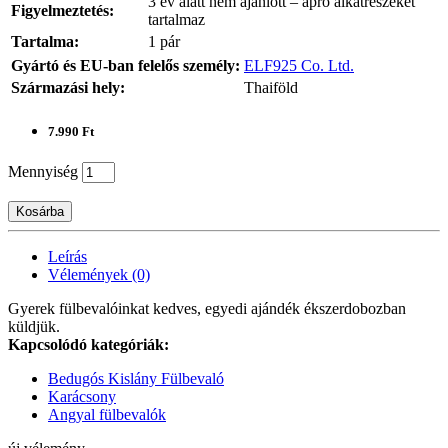
3 év alatt nem ajánlott – apró alkatrészeket
Figyelmeztetés:
tartalmaz
Tartalma:
1 pár
Gyártó és EU-ban felelős személy:
ELF925 Co. Ltd.
Származási hely:
Thaiföld
7.990 Ft
Mennyiség
Kosárba
Leírás
Vélemények (0)
Gyerek fülbevalóinkat kedves, egyedi ajándék ékszerdobozban
küldjük.
Kapcsolódó kategóriák:
Bedugós Kislány Fülbevaló
Karácsony
Angyal fülbevalók