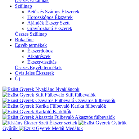
Összes Alkalmak
Szülinap
Betűs és Számos Ékszerek
Horoszkópos Ékszerek
Ajándék Ékszer Szett
Gravírozható Ékszerek
Összes Szülinap
Bokalánc
Egyéb termékek
Ékszerdoboz
Alkatrészek
Ékszer-tisztítás
Összes Egyéb termékek
Ovis Jeles Ékszerek
Új
Nyakláncok
Stift fülbevalók
Csavaros fülbevalók
Karika fülbevalók
Karkötők
Akasztós fülbevalók
Ékszer szettek
Gyűrűk
Medálok