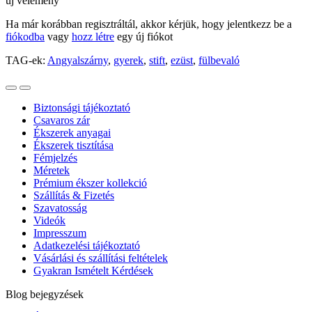
új vélemény
Ha már korábban regisztráltál, akkor kérjük, hogy jelentkezz be a
fiókodba
vagy
hozz létre
egy új fiókot
TAG-ek:
Angyalszárny
,
gyerek
,
stift
,
ezüst
,
fülbevaló
Biztonsági tájékoztató
Csavaros zár
Ékszerek anyagai
Ékszerek tisztítása
Fémjelzés
Méretek
Prémium ékszer kollekció
Szállítás & Fizetés
Szavatosság
Videók
Impresszum
Adatkezelési tájékoztató
Vásárlási és szállítási feltételek
Gyakran Ismételt Kérdések
Blog bejegyzések