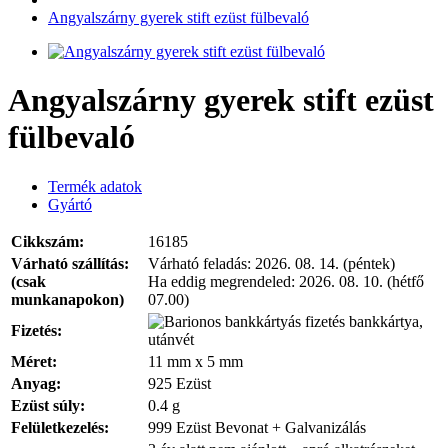
Angyalszárny gyerek stift ezüst fülbevaló
Angyalszárny gyerek stift ezüst
fülbevaló
Termék adatok
Gyártó
Cikkszám:
16185
Várható szállítás:
Várható feladás:
2026. 08. 14. (péntek)
(csak
Ha eddig megrendeled:
2026. 08. 10. (hétfő
munkanapokon)
07.00)
bankkártya,
Fizetés:
utánvét
Méret:
11 mm x 5 mm
Anyag:
925 Ezüst
Ezüst súly:
0.4 g
Felületkezelés:
999 Ezüst Bevonat + Galvanizálás