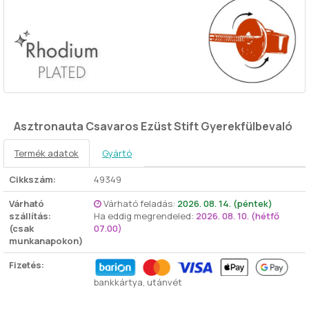
Asztronauta Csavaros Ezüst Stift Gyerekfülbevaló
Termék adatok
Gyártó
Cikkszám:
49349
Várható
Várható feladás:
2026. 08. 14. (péntek)
szállítás:
Ha eddig megrendeled:
2026. 08. 10. (hétfő
(csak
07.00)
munkanapokon)
Fizetés:
bankkártya, utánvét