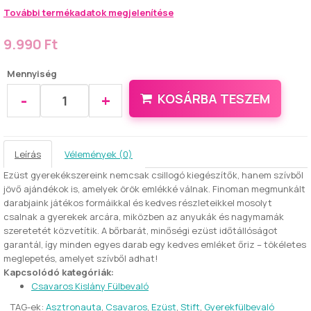
További termékadatok megjelenítése
9.990 Ft
Mennyiség
-
+
KOSÁRBA TESZEM
Leírás
Vélemények (0)
Ezüst gyerekékszereink nemcsak csillogó kiegészítők, hanem szívből
jövő ajándékok is, amelyek örök emlékké válnak. Finoman megmunkált
darabjaink játékos formáikkal és kedves részleteikkel mosolyt
csalnak a gyerekek arcára, miközben az anyukák és nagymamák
szeretetét közvetítik. A bőrbarát, minőségi ezüst időtállóságot
garantál, így minden egyes darab egy kedves emléket őriz – tökéletes
meglepetés, amelyet szívből adhat!
Kapcsolódó kategóriák:
Csavaros Kislány Fülbevaló
TAG-ek:
Asztronauta
,
Csavaros
,
Ezüst
,
Stift
,
Gyerekfülbevaló