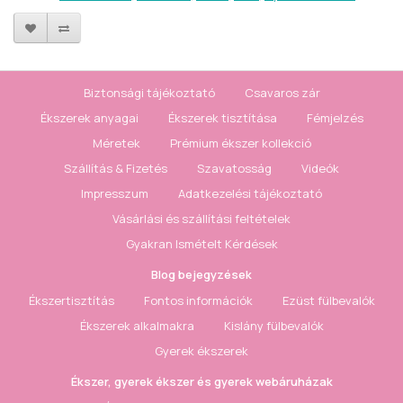
Biztonsági tájékoztató
Csavaros zár
Ékszerek anyagai
Ékszerek tisztítása
Fémjelzés
Méretek
Prémium ékszer kollekció
Szállítás & Fizetés
Szavatosság
Videók
Impresszum
Adatkezelési tájékoztató
Vásárlási és szállítási feltételek
Gyakran Ismételt Kérdések
Blog bejegyzések
Ékszertisztítás
Fontos információk
Ezüst fülbevalók
Ékszerek alkalmakra
Kislány fülbevalók
Gyerek ékszerek
Ékszer, gyerek ékszer és gyerek webáruházak