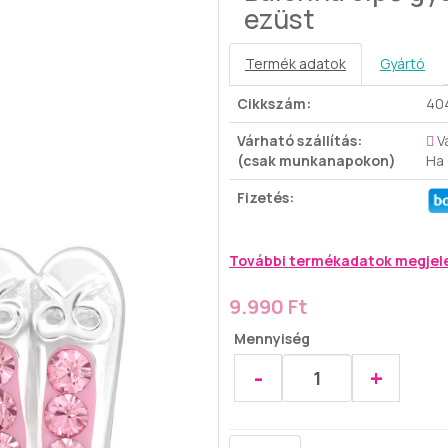
ezüst
Termék adatok
Gyártó
Cikkszám:
40
Várható szállítás:
V
(csak munkanapokon)
Ha
Fizetés:
További termékadatok megjel
9.990 Ft
Mennyiség
-
+