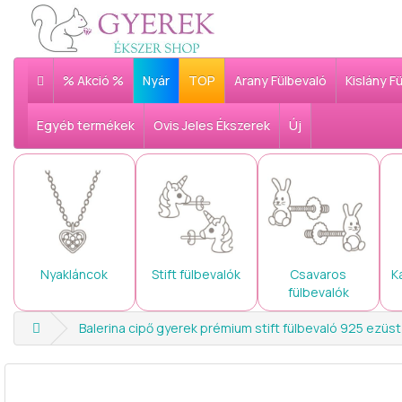
% Akció %
Nyár
TOP
Arany Fülbevaló
Kislány F
Egyéb termékek
Ovis Jeles Ékszerek
Új
Nyakláncok
Stift fülbevalók
Csavaros
K
fülbevalók
Balerina cipő gyerek prémium stift fülbevaló 925 ezüst