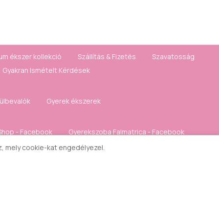
um ékszer kollekció
Szállítás & Fizetés
Szavatosság
Gyakran Ismételt Kérdések
fülbevalók
Gyerek ékszerek
Shop - Facebook
Gyerekszoba Falmatrica - Facebook
sz, mely cookie-kat engedélyezel.
Kívánságlista
Hírlevél