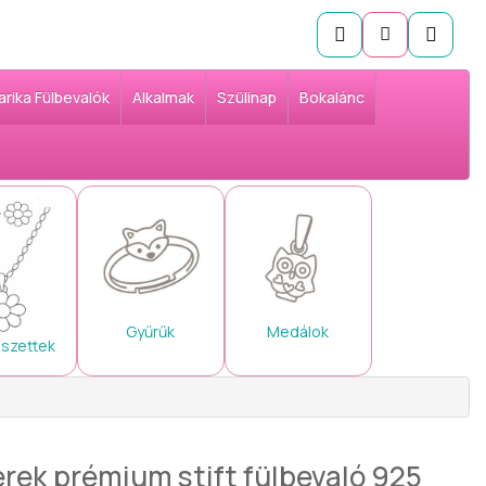
arika Fülbevalók
Alkalmak
Szülinap
Bokalánc
Gyűrűk
Medálok
 szettek
erek prémium stift fülbevaló 925