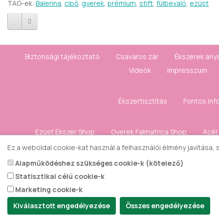
TAG-ek:
Balerina
,
cipő
,
gyerek
,
prémium
,
stift
,
fülbevaló
,
ezüst
Biztonsági tájékoztató
Csavaros zár
Ékszerek any
Videók
Impresszum
Ékszertisztítás
Fontos inf
Ezüst Ékszer Shop
Gyerek Falmatrica Shop
Acél
Ez a weboldal cookie-kat használ a felhasználói élmény javítása,
Kapcsolat
Elállás a 
Alapműködéshez szükséges cookie-k (kötelező)
Statisztikai célú cookie-k
Gyerek ékszer Shop © 2018 - ezüst gyerek ékszerek
Marketing cookie-k
Kiválasztott engedélyezése
Összes engedélyezése