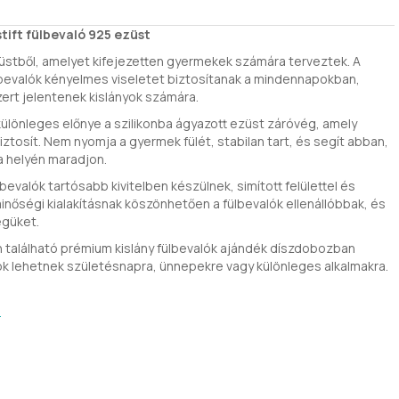
tift fülbevaló 925 ezüst
züstből, amelyet kifejezetten gyermekek számára terveztek. A
bevalók kényelmes viseletet biztosítanak a mindennapokban,
ert jelentenek kislányok számára.
 különleges előnye a szilikonba ágyazott ezüst záróvég, amely
ztosít. Nem nyomja a gyermek fülét, stabilan tart, és segít abban,
a helyén maradjon.
bevalók tartósabb kivitelben készülnek, simított felülettel és
inőségi kialakításnak köszönhetően a fülbevalók ellenállóbbak, és
égüket.
n található prémium kislány fülbevalók ajándék díszdobozban
ok lehetnek születésnapra, ünnepekre vagy különleges alkalmakra.
ó