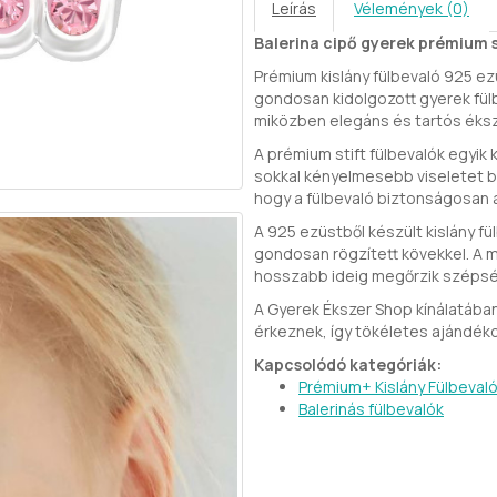
Leírás
Vélemények (0)
Balerina cipő gyerek prémium s
Prémium kislány fülbevaló 925 e
gondosan kidolgozott gyerek fül
miközben elegáns és tartós éksz
A prémium stift fülbevalók egyik
sokkal kényelmesebb viseletet bi
hogy a fülbevaló biztonságosan 
A 925 ezüstből készült kislány fül
gondosan rögzített kövekkel. A m
hosszabb ideig megőrzik széps
A Gyerek Ékszer Shop kínálatába
érkeznek, így tökéletes ajándék
Kapcsolódó kategóriák:
Prémium+ Kislány Fülbeval
Balerinás fülbevalók