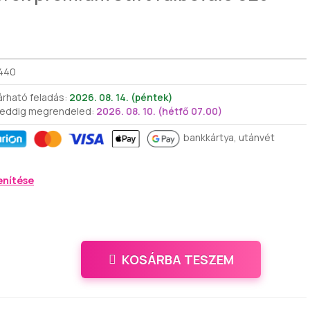
440
árható feladás:
2026. 08. 14. (péntek)
 eddig megrendeled:
2026. 08. 10. (hétfő 07.00)
bankkártya, utánvét
enítése
KOSÁRBA TESZEM