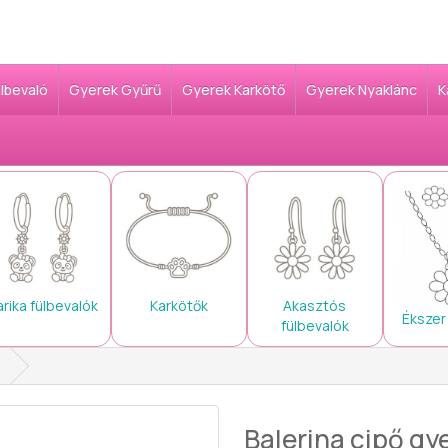
ülbevaló
Gyerek Gyűrű
Gyerek Karkötő
Gyerek Nyaklánc
K
arika fülbevalók
Karkötők
Akasztós
Ékszer
fülbevalók
Balerina cipő gy