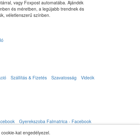
utárral, vagy Foxpost automatába. Ajándék
ínben és méretben, a legújabb trendnek és
k, véletlenszerű színben.
ló
ció
Szállítás & Fizetés
Szavatosság
Videók
acebook
Gyerekszoba Falmatrica - Facebook
y cookie-kat engedélyezel.