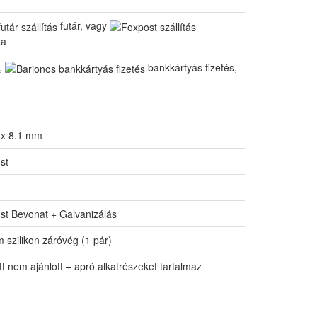
futár, vagy
ta
s,
bankkártyás fizetés,
 x 8.1 mm
st
st Bevonat + Galvanizálás
 szilikon záróvég (1 pár)
tt nem ajánlott – apró alkatrészeket tartalmaz