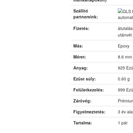
Szállító
partnereink:
automa
Fizetés:
átutalá
utánvét
Más:
Epoxy
Méret:
8.6 mm
Anyag:
925 Ezü
Ezüst súly:
0.60 g
Felületkezelés:
999 Ezü
Záróvég:
Prémium
Figyelmeztetés:
3 év ala
Tartalma:
1 pár