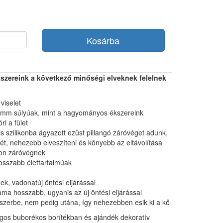
Kosárba
szereink a következő minőségi elveknek felelnek
viselet
mm súlyúak, mint a hagyományos ékszereink
ri a fület
is szilikonba ágyazott ezüst pillangó záróvéget adunk,
ét, nehezebb elveszíteni és könyebb az eltávolítása
kon záróvégnek
hosszabb élettartalmúak
nek, vadonatúj öntési eljárással
tama hosszabb, ugyanis az új öntési eljárással
kszerbe, nem pedig utána, így nehezebben esik ki a kő
ágos buborékos borítékban és ajándék dekoratív