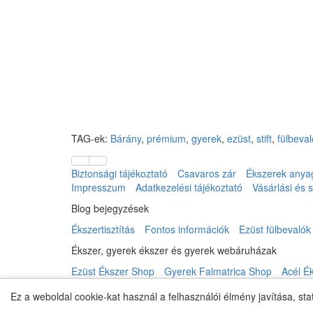
TAG-ek:
Bárány
,
prémium
,
gyerek
,
ezüst
,
stift
,
fülbeval
Biztonsági tájékoztató
Csavaros zár
Ékszerek anya
Impresszum
Adatkezelési tájékoztató
Vásárlási és sz
Blog bejegyzések
Ékszertisztítás
Fontos információk
Ezüst fülbevalók
Ékszer, gyerek ékszer és gyerek webáruházak
Ezüst Ékszer Shop
Gyerek Falmatrica Shop
Acél É
Fiók & Kapcsolat
Ez a weboldal cookie-kat használ a felhasználói élmény javítása, sta
Kapcsolat
Elállás a szerződéstől
Honlaptérkép
Fi