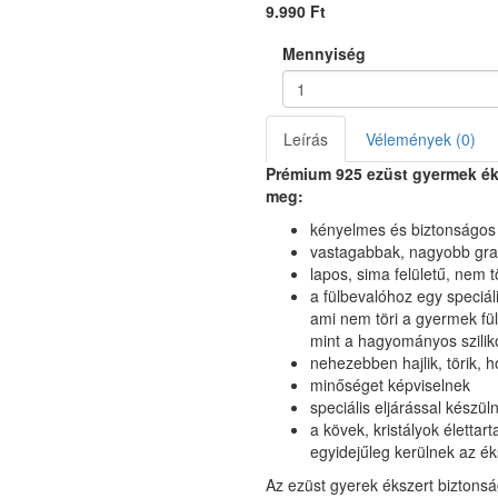
9.990 Ft
Mennyiség
Leírás
Vélemények (0)
Prémium 925 ezüst gyermek ék
meg:
kényelmes és biztonságos 
vastagabbak, nagyobb gra
lapos, sima felületű, nem tö
a fülbevalóhoz egy speciál
ami nem töri a gyermek fül
mint a hagyományos szili
nehezebben hajlik, törik, 
minőséget képviselnek
speciális eljárással készül
a kövek, kristályok élettar
egyidejűleg kerülnek az é
Az ezüst gyerek ékszert biztons