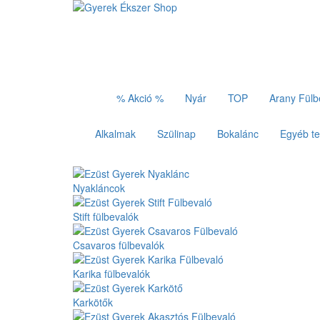
% Akció %
Nyár
TOP
Arany Fülb
Alkalmak
Szülinap
Bokalánc
Egyéb t
Nyakláncok
Stift fülbevalók
Csavaros fülbevalók
Karika fülbevalók
Karkötők