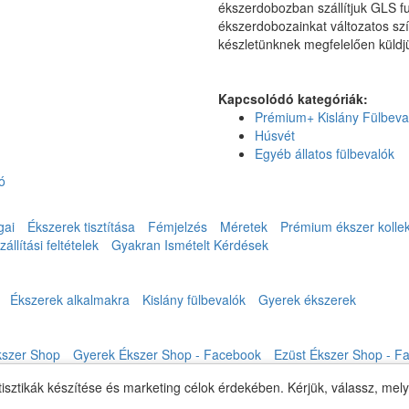
ékszerdobozban szállítjuk GLS f
ékszerdobozainkat változatos sz
készletünknek megfelelően küldjü
Kapcsolódó kategóriák:
Prémium+ Kislány Fülbeva
Húsvét
Egyéb állatos fülbevalók
ó
gai
Ékszerek tisztítása
Fémjelzés
Méretek
Prémium ékszer kollek
állítási feltételek
Gyakran Ismételt Kérdések
Ékszerek alkalmakra
Kislány fülbevalók
Gyerek ékszerek
kszer Shop
Gyerek Ékszer Shop - Facebook
Ezüst Ékszer Shop - F
tisztikák készítése és marketing célok érdekében. Kérjük, válassz, mel
ók
Rendelés követés
Kívánságlista
Hírlevél