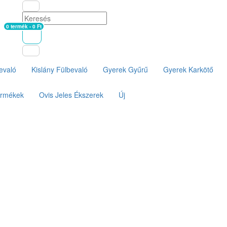
0 termék - 0 Ft
Kosár
evaló
Kislány Fülbevaló
Gyerek Gyűrű
Gyerek Karkötő
ermékek
Ovis Jeles Ékszerek
Új