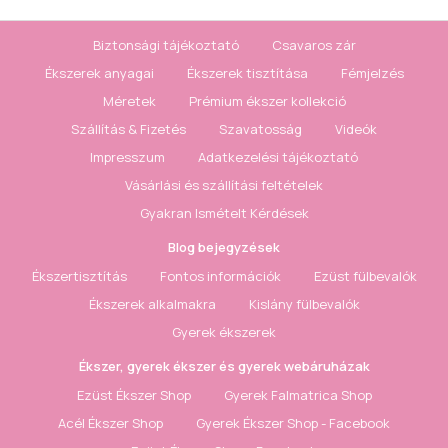
Biztonsági tájékoztató
Csavaros zár
Ékszerek anyagai
Ékszerek tisztítása
Fémjelzés
Méretek
Prémium ékszer kollekció
Szállítás & Fizetés
Szavatosság
Videók
Impresszum
Adatkezelési tájékoztató
Vásárlási és szállítási feltételek
Gyakran Ismételt Kérdések
Blog bejegyzések
Ékszertisztítás
Fontos információk
Ezüst fülbevalók
Ékszerek alkalmakra
Kislány fülbevalók
Gyerek ékszerek
Ékszer, gyerek ékszer és gyerek webáruházak
Ezüst Ékszer Shop
Gyerek Falmatrica Shop
Acél Ékszer Shop
Gyerek Ékszer Shop - Facebook