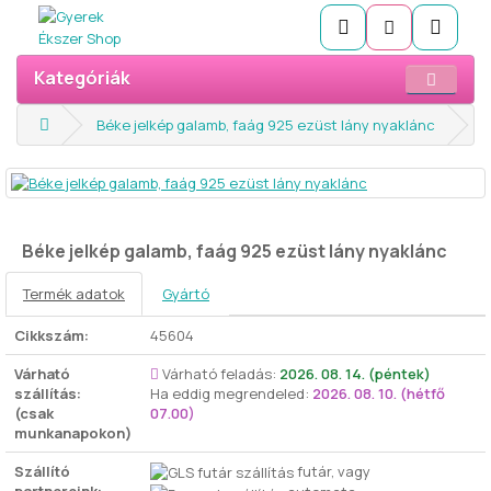
Kategóriák
Béke jelkép galamb, faág 925 ezüst lány nyaklánc
Béke jelkép galamb, faág 925 ezüst lány nyaklánc
Termék adatok
Gyártó
Cikkszám:
45604
Várható
Várható feladás:
2026. 08. 14. (péntek)
szállítás:
Ha eddig megrendeled:
2026. 08. 10. (hétfő
(csak
07.00)
munkanapokon)
Szállító
futár, vagy