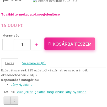
partnereink:
automata
További termékadatok megjelenítése
14.000 Ft
Mennyiség
-
+
KOSÁRBA TESZEM
Leírás
Vélemények (0)
Ezüst ékszereink 925 ezüstből készülnek és szép ajándék
ékszerdobozban küldjük.
Kapcsolódó kategóriák:
Lány Nyaklánc
TAG-ek:
Béke
,
jelkép
,
galamb
,
faág
,
ezüst
,
lány
,
nyaklánc