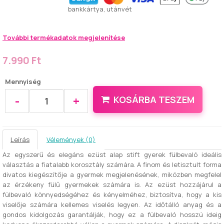
bankkártya, utánvét
További termékadatok megjelenítése
7.990 Ft
Mennyiség
-
+
KOSÁRBA TESZEM
Leírás
Vélemények (0)
Az egyszerű és elegáns ezüst alap stift gyerek fülbevaló ideális
választás a fiatalabb korosztály számára. A finom és letisztult forma
divatos kiegészítője a gyermek megjelenésének, miközben megfelel
az érzékeny fülű gyermekek számára is. Az ezüst hozzájárul a
fülbevaló könnyedségéhez és kényelméhez, biztosítva, hogy a kis
viselője számára kellemes viselés legyen. Az időtálló anyag és a
gondos kidolgozás garantálják, hogy ez a fülbevaló hosszú ideig