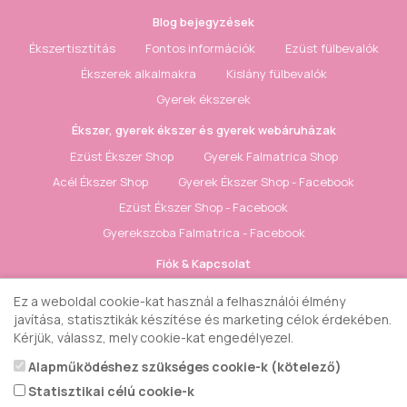
Blog bejegyzések
Ékszertisztítás
Fontos információk
Ezüst fülbevalók
Ékszerek alkalmakra
Kislány fülbevalók
Gyerek ékszerek
Ékszer, gyerek ékszer és gyerek webáruházak
Ezüst Ékszer Shop
Gyerek Falmatrica Shop
Acél Ékszer Shop
Gyerek Ékszer Shop - Facebook
Ezüst Ékszer Shop - Facebook
Gyerekszoba Falmatrica - Facebook
Fiók & Kapcsolat
Kapcsolat
Elállás a szerződéstől
Honlaptérkép
Ez a weboldal cookie-kat használ a felhasználói élmény
Fiók
Rendelés követés
Kívánságlista
Hírlevél
javítása, statisztikák készítése és marketing célok érdekében.
Kérjük, válassz, mely cookie-kat engedélyezel.
Gyerek ékszer Shop © 2018 - ezüst gyerek ékszerek
Alapműködéshez szükséges cookie-k (kötelező)
Statisztikai célú cookie-k