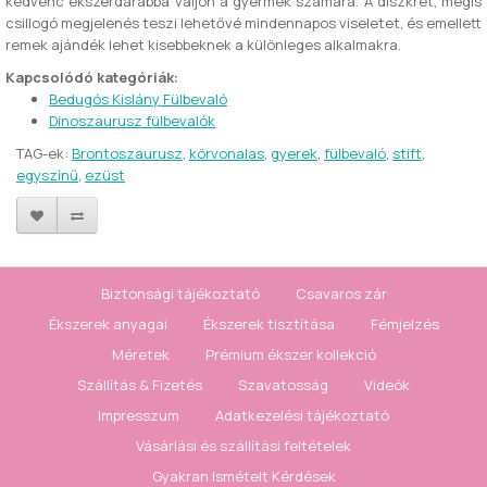
kedvenc ékszerdarabbá váljon a gyermek számára. A diszkrét, mégis
csillogó megjelenés teszi lehetővé mindennapos viseletet, és emellett
remek ajándék lehet kisebbeknek a különleges alkalmakra.
Kapcsolódó kategóriák:
Bedugós Kislány Fülbevaló
Dinoszaurusz fülbevalók
TAG-ek:
Brontoszaurusz
,
körvonalas
,
gyerek
,
fülbevaló
,
stift
,
egyszínű
,
ezüst
Biztonsági tájékoztató
Csavaros zár
Ékszerek anyagai
Ékszerek tisztítása
Fémjelzés
Méretek
Prémium ékszer kollekció
Szállítás & Fizetés
Szavatosság
Videók
Impresszum
Adatkezelési tájékoztató
Vásárlási és szállítási feltételek
Gyakran Ismételt Kérdések