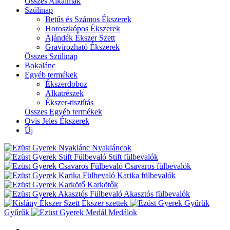
Összes Alkalmak
Szülinap
Betűs és Számos Ékszerek
Horoszkópos Ékszerek
Ajándék Ékszer Szett
Gravírozható Ékszerek
Összes Szülinap
Bokalánc
Egyéb termékek
Ékszerdoboz
Alkatrészek
Ékszer-tisztítás
Összes Egyéb termékek
Ovis Jeles Ékszerek
Új
Nyakláncok
Stift fülbevalók
Csavaros fülbevalók
Karika fülbevalók
Karkötők
Akasztós fülbevalók
Ékszer szettek
Gyűrűk
Medálok