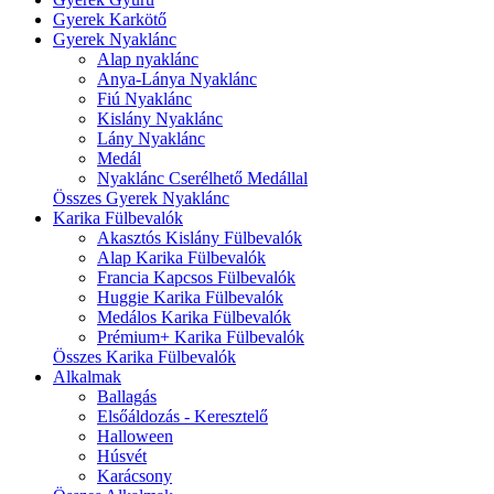
Gyerek Karkötő
Gyerek Nyaklánc
Alap nyaklánc
Anya-Lánya Nyaklánc
Fiú Nyaklánc
Kislány Nyaklánc
Lány Nyaklánc
Medál
Nyaklánc Cserélhető Medállal
Összes Gyerek Nyaklánc
Karika Fülbevalók
Akasztós Kislány Fülbevalók
Alap Karika Fülbevalók
Francia Kapcsos Fülbevalók
Huggie Karika Fülbevalók
Medálos Karika Fülbevalók
Prémium+ Karika Fülbevalók
Összes Karika Fülbevalók
Alkalmak
Ballagás
Elsőáldozás - Keresztelő
Halloween
Húsvét
Karácsony