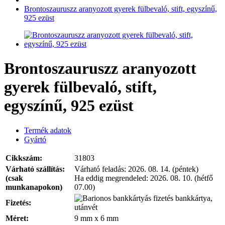
Brontoszauruszz aranyozott gyerek fülbevaló, stift, egyszínű,
925 ezüst
Brontoszauruszz aranyozott
gyerek fülbevaló, stift,
egyszínű, 925 ezüst
Termék adatok
Gyártó
Cikkszám:
31803
Várható szállítás:
Várható feladás:
2026. 08. 14. (péntek)
(csak
Ha eddig megrendeled:
2026. 08. 10. (hétfő
munkanapokon)
07.00)
bankkártya,
Fizetés:
utánvét
Méret:
9 mm x 6 mm