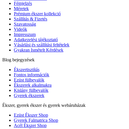
Fémjelzés
Méretek
Prémium ékszer kollekció
Szállítás & Fizetés
Szavatosság
Videók
Impresszum
Adatkezelési tájékoztató
Vásárlási és szállítási feltételek
Gyakran Ismételt Kérdések
Blog bejegyzések
Ékszertisztítás
Fontos információk
Ezüst fülbevalók
Ékszerek alkalmakra
Kislány fülbevalók
Gyerek ékszerek
Ékszer, gyerek ékszer és gyerek webáruházak
Ezüst Ékszer Shop
Gyerek Falmatrica Shop
Acél Ékszer Shop