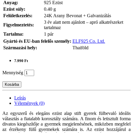
Anyag:
925 Ezüst
Ezüst súly:
0.40 g
Felületkezelés:
24K Arany Bevonat + Galvanizálás
3 év alatt nem ajánlott – apró alkatrészeket
Figyelmeztetés:
tartalmaz
Tartalma:
1 pár
Gyártó és EU-ban felelős személy:
ELF925 Co. Ltd.
Származási hely:
Thaiföld
7.990 Ft
Mennyiség
Kosárba
Leírás
Vélemények (0)
Az egyszerű és elegáns ezüst alap stift gyerek fülbevaló ideális
választás a fiatalabb korosztály számára. A finom és letisztult forma
divatos kiegészítője a gyermek megjelenésének, miközben megfelel
az érzékeny fülű gyermekek számára is. Az ezüst hozzájárul a