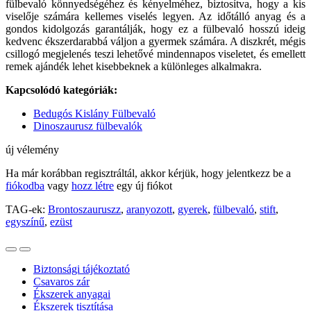
fülbevaló könnyedségéhez és kényelméhez, biztosítva, hogy a kis
viselője számára kellemes viselés legyen. Az időtálló anyag és a
gondos kidolgozás garantálják, hogy ez a fülbevaló hosszú ideig
kedvenc ékszerdarabbá váljon a gyermek számára. A diszkrét, mégis
csillogó megjelenés teszi lehetővé mindennapos viseletet, és emellett
remek ajándék lehet kisebbeknek a különleges alkalmakra.
Kapcsolódó kategóriák:
Bedugós Kislány Fülbevaló
Dinoszaurusz fülbevalók
új vélemény
Ha már korábban regisztráltál, akkor kérjük, hogy jelentkezz be a
fiókodba
vagy
hozz létre
egy új fiókot
TAG-ek:
Brontoszauruszz
,
aranyozott
,
gyerek
,
fülbevaló
,
stift
,
egyszínű
,
ezüst
Biztonsági tájékoztató
Csavaros zár
Ékszerek anyagai
Ékszerek tisztítása