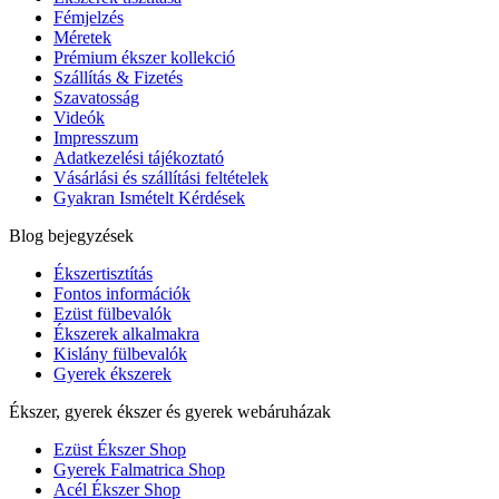
Fémjelzés
Méretek
Prémium ékszer kollekció
Szállítás & Fizetés
Szavatosság
Videók
Impresszum
Adatkezelési tájékoztató
Vásárlási és szállítási feltételek
Gyakran Ismételt Kérdések
Blog bejegyzések
Ékszertisztítás
Fontos információk
Ezüst fülbevalók
Ékszerek alkalmakra
Kislány fülbevalók
Gyerek ékszerek
Ékszer, gyerek ékszer és gyerek webáruházak
Ezüst Ékszer Shop
Gyerek Falmatrica Shop
Acél Ékszer Shop