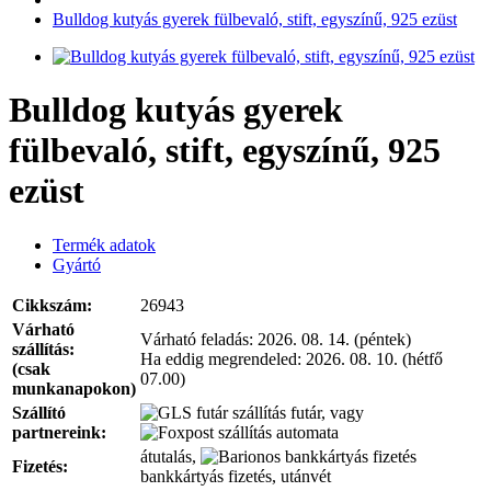
Bulldog kutyás gyerek fülbevaló, stift, egyszínű, 925 ezüst
Bulldog kutyás gyerek
fülbevaló, stift, egyszínű, 925
ezüst
Termék adatok
Gyártó
Cikkszám:
26943
Várható
Várható feladás:
2026. 08. 14. (péntek)
szállítás:
Ha eddig megrendeled:
2026. 08. 10. (hétfő
(csak
07.00)
munkanapokon)
Szállító
futár, vagy
partnereink:
automata
átutalás,
Fizetés:
bankkártyás fizetés, utánvét