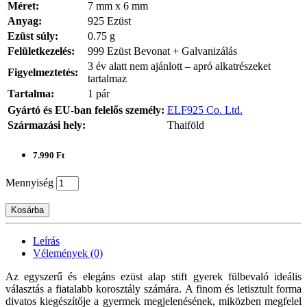
Méret:
7 mm x 6 mm
Anyag:
925 Ezüst
Ezüst súly:
0.75 g
Felületkezelés:
999 Ezüst Bevonat + Galvanizálás
3 év alatt nem ajánlott – apró alkatrészeket
Figyelmeztetés:
tartalmaz
Tartalma:
1 pár
Gyártó és EU-ban felelős személy:
ELF925 Co. Ltd.
Származási hely:
Thaiföld
7.990 Ft
Mennyiség
Kosárba
Leírás
Vélemények (0)
Az egyszerű és elegáns ezüst alap stift gyerek fülbevaló ideális
választás a fiatalabb korosztály számára. A finom és letisztult forma
divatos kiegészítője a gyermek megjelenésének, miközben megfelel