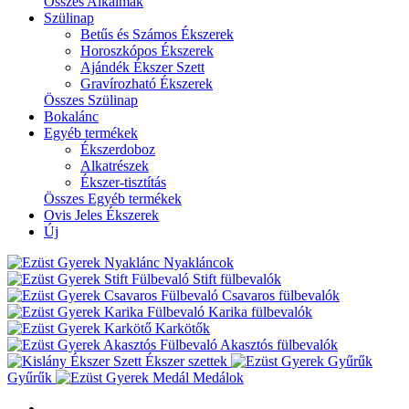
Összes Alkalmak
Szülinap
Betűs és Számos Ékszerek
Horoszkópos Ékszerek
Ajándék Ékszer Szett
Gravírozható Ékszerek
Összes Szülinap
Bokalánc
Egyéb termékek
Ékszerdoboz
Alkatrészek
Ékszer-tisztítás
Összes Egyéb termékek
Ovis Jeles Ékszerek
Új
Nyakláncok
Stift fülbevalók
Csavaros fülbevalók
Karika fülbevalók
Karkötők
Akasztós fülbevalók
Ékszer szettek
Gyűrűk
Medálok