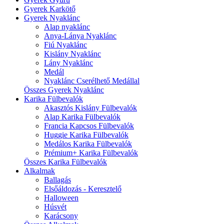
Gyerek Karkötő
Gyerek Nyaklánc
Alap nyaklánc
Anya-Lánya Nyaklánc
Fiú Nyaklánc
Kislány Nyaklánc
Lány Nyaklánc
Medál
Nyaklánc Cserélhető Medállal
Összes Gyerek Nyaklánc
Karika Fülbevalók
Akasztós Kislány Fülbevalók
Alap Karika Fülbevalók
Francia Kapcsos Fülbevalók
Huggie Karika Fülbevalók
Medálos Karika Fülbevalók
Prémium+ Karika Fülbevalók
Összes Karika Fülbevalók
Alkalmak
Ballagás
Elsőáldozás - Keresztelő
Halloween
Húsvét
Karácsony