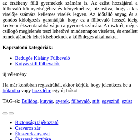
az érzékeny fülű gyermekek számára is. Az ezüst hozzájárul a
fülbevaló könnyedségéhez és kényelméhez, biztosítva, hogy a kis
viselője számára kellemes viselés legyen. Az időtálló anyag és a
gondos kidolgozás garantálják, hogy ez a fülbevaló hosszú ideig
kedvenc ékszerdarabbá váljon a gyermek számára. A diszkrét, mégis
csillogó megjelenés teszi lehetővé mindennapos viseletet, és emellett
remek ajándék lehet kisebbeknek a különleges alkalmakra.
Kapcsolódó kategóriák:
Bedugós Kislány Fülbevaló
Kutyás stift fülbevalók
új vélemény
Ha már korábban regisztráltál, akkor kérjük, hogy jelentkezz be a
fiókodba
vagy
hozz létre
egy új fiókot
TAG-ek:
Bulldog
,
kutyás
,
gyerek
,
fülbevaló
,
stift
,
egyszínű
,
ezüst
Biztonsági tájékoztató
Csavaros zár
Ékszerek anyagai
Ékszerek tisztítása