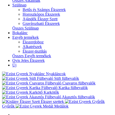
Összes Alkalmak
Szülinap
Betűs és Számos Ékszerek
Horoszkópos Ékszerek
Ajándék Ékszer Szett
Gravírozható Ékszerek
Összes Szülinap
Bokalánc
Egyéb termékek
Ékszerdoboz
Alkatrészek
Ékszer-tisztítás
Összes Egyéb termékek
Ovis Jeles Ékszerek
Új
Nyakláncok
Stift fülbevalók
Csavaros fülbevalók
Karika fülbevalók
Karkötők
Akasztós fülbevalók
Ékszer szettek
Gyűrűk
Medálok