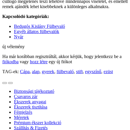
csillogó megjelenés teszi lehetővé mindennapos viseletet, és emellett
remek ajándék lehet kisebbeknek a különleges alkalmakra.
Kapcsolódó kategóriák:
Bedugós Kislány Fülbevaló
Egyéb állatos fülbevalók
Nyár
új vélemény
Ha már korábban regisztráltál, akkor kérjük, hogy jelentkezz be a
fiókodba
vagy
hozz létre
egy új fiókot
TAG-ek:
Cápa
,
alap
,
gyerek
,
fülbevaló
,
stift
,
egyszínű
,
ezüst
Biztonsági tájékoztató
Csavaros zár
Ékszerek anyagai
Ékszerek tisztítása
Fémjelzés
Méretek
Prémium ékszer kollekció
Szállítás & Fizetés