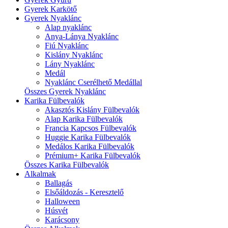
Gyerek Karkötő
Gyerek Nyaklánc
Alap nyaklánc
Anya-Lánya Nyaklánc
Fiú Nyaklánc
Kislány Nyaklánc
Lány Nyaklánc
Medál
Nyaklánc Cserélhető Medállal
Összes Gyerek Nyaklánc
Karika Fülbevalók
Akasztós Kislány Fülbevalók
Alap Karika Fülbevalók
Francia Kapcsos Fülbevalók
Huggie Karika Fülbevalók
Medálos Karika Fülbevalók
Prémium+ Karika Fülbevalók
Összes Karika Fülbevalók
Alkalmak
Ballagás
Elsőáldozás - Keresztelő
Halloween
Húsvét
Karácsony