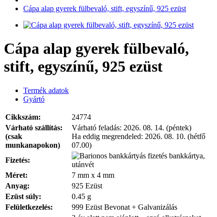
Cápa alap gyerek fülbevaló, stift, egyszínű, 925 ezüst
Cápa alap gyerek fülbevaló,
stift, egyszínű, 925 ezüst
Termék adatok
Gyártó
Cikkszám:
24774
Várható szállítás:
Várható feladás:
2026. 08. 14. (péntek)
(csak
Ha eddig megrendeled:
2026. 08. 10. (hétfő
munkanapokon)
07.00)
bankkártya,
Fizetés:
utánvét
Méret:
7 mm x 4 mm
Anyag:
925 Ezüst
Ezüst súly:
0.45 g
Felületkezelés:
999 Ezüst Bevonat + Galvanizálás