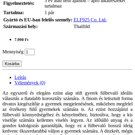
3 év alatt nem ajánlott – apró alkatrészeket
Figyelmeztetés:
tartalmaz
Tartalma:
1 pár
Gyártó és EU-ban felelős személy:
ELF925 Co. Ltd.
Származási hely:
Thaiföld
7.990 Ft
Mennyiség
Kosárba
Leírás
Vélemények (0)
Az egyszerű és elegáns ezüst alap stift gyerek fülbevaló ideális
választás a fiatalabb korosztály számára. A finom és letisztult forma
divatos kiegészítője a gyermek megjelenésének, miközben megfelel
az érzékeny fülű gyermekek számára is. Az ezüst hozzájárul a
fülbevaló könnyedségéhez és kényelméhez, biztosítva, hogy a kis
viselője számára kellemes viselés legyen. Az időtálló anyag és a
gondos kidolgozás garantálják, hogy ez a fülbevaló hosszú ideig
kedvenc ékszerdarabbá váljon a gyermek számára. A diszkrét, mégis