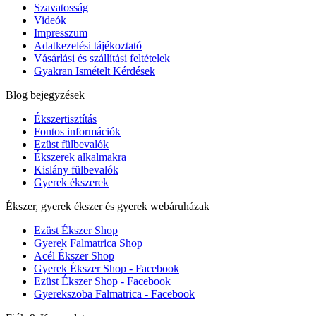
Szavatosság
Videók
Impresszum
Adatkezelési tájékoztató
Vásárlási és szállítási feltételek
Gyakran Ismételt Kérdések
Blog bejegyzések
Ékszertisztítás
Fontos információk
Ezüst fülbevalók
Ékszerek alkalmakra
Kislány fülbevalók
Gyerek ékszerek
Ékszer, gyerek ékszer és gyerek webáruházak
Ezüst Ékszer Shop
Gyerek Falmatrica Shop
Acél Ékszer Shop
Gyerek Ékszer Shop - Facebook
Ezüst Ékszer Shop - Facebook
Gyerekszoba Falmatrica - Facebook