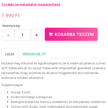
További termékadatok megjelenítése
7.990 Ft
Mennyiség
-
+
KOSÁRBA TESZEM
Leírás
Vélemények (0)
Mutasd meg stílusod és egyéniséged ezzel a vidám és játékos színes
stift fülbevalóval! Az ezüst fülbevalók kifejezetten gyerekek számára
tervezettek, hogy örömteli és divatos megjelenést biztosítsanak
számukra minden alkalomra.
Tulajdonságok:
Anyag: Ezüst
Kiváló minőségű kidolgozás
Bedugós kialakítás könnyű viseléshez és kényelmes viselethez
Színes stift dizájn, mely vidámságot és kreativitást sugall