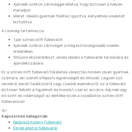
Ajándék szilikon záróvéggel ellátva, hogy biztosan a helyén
maradjon
Méret: Ideális gyermek füléhez igazítva, kényelmes viseletet
biztosítva
A csomag tartalmazza:
1 pár színes stift fülbevalót
Ajándék szilikon záróvéget a még biztonságosabb viselés
érdekében
Stílusos ékszerdobozt, amely ideális a fülbevalók tárolására és
ajándékozására
Ez a színes stift fülbevaló tökéletes választás minden olyan gyermek
számára, aki szereti kifejezni egyéniségét és stílusát. Legyen szó
iskoláról, baráti találkozóról vagy családi eseményről, ez a fülbevaló
biztosan felkelti a figyelmet és mosolyt csal az arcokra. Adj neki egy
kis színt és vidámságot az életébe ezzel a csodálatos színes stift
fülbevalóval!
/p>
Kapcsolódó kategóriák:
Bedugós Kislány Fülbevaló
Egyéb állatos fülbevalók