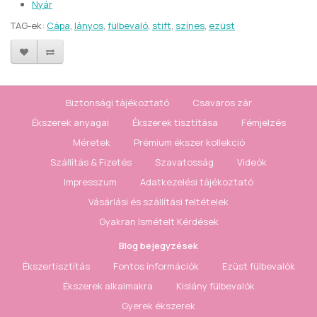
Nyár
TAG-ek:
Cápa
,
lányos
,
fülbevaló
,
stift
,
színes
,
ezüst
Biztonsági tájékoztató
Csavaros zár
Ékszerek anyagai
Ékszerek tisztítása
Fémjelzés
Méretek
Prémium ékszer kollekció
Szállítás & Fizetés
Szavatosság
Videók
Impresszum
Adatkezelési tájékoztató
Vásárlási és szállítási feltételek
Gyakran Ismételt Kérdések
Blog bejegyzések
Ékszertisztítás
Fontos információk
Ezüst fülbevalók
Ékszerek alkalmakra
Kislány fülbevalók
Gyerek ékszerek