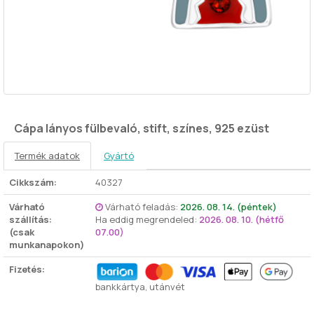
Cápa lányos fülbevaló, stift, színes, 925 ezüst
Termék adatok
Gyártó
Cikkszám:
40327
Várható
Várható feladás:
2026. 08. 14. (péntek)
szállítás:
Ha eddig megrendeled:
2026. 08. 10. (hétfő
(csak
07.00)
munkanapokon)
Fizetés:
bankkártya, utánvét