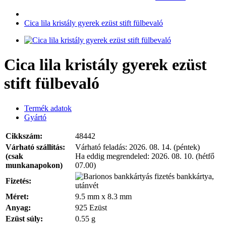
Cica lila kristály gyerek ezüst stift fülbevaló
Cica lila kristály gyerek ezüst
stift fülbevaló
Termék adatok
Gyártó
Cikkszám:
48442
Várható szállítás:
Várható feladás:
2026. 08. 14. (péntek)
(csak
Ha eddig megrendeled:
2026. 08. 10. (hétfő
munkanapokon)
07.00)
bankkártya,
Fizetés:
utánvét
Méret:
9.5 mm x 8.3 mm
Anyag:
925 Ezüst
Ezüst súly:
0.55 g