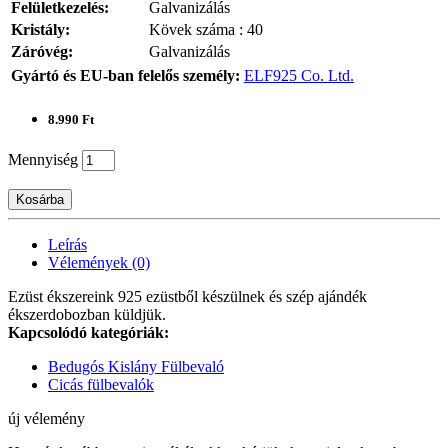
Felületkezelés:
Galvanizálás
Kristály:
Kövek száma : 40
Záróvég:
Galvanizálás
Gyártó és EU-ban felelős személy:
ELF925 Co. Ltd.
8.990 Ft
Mennyiség
Kosárba
Leírás
Vélemények (0)
Ezüst ékszereink 925 ezüstből készülnek és szép ajándék
ékszerdobozban küldjük.
Kapcsolódó kategóriák:
Bedugós Kislány Fülbevaló
Cicás fülbevalók
új vélemény