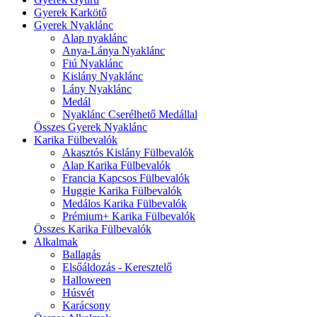
Gyerek Karkötő
Gyerek Nyaklánc
Alap nyaklánc
Anya-Lánya Nyaklánc
Fiú Nyaklánc
Kislány Nyaklánc
Lány Nyaklánc
Medál
Nyaklánc Cserélhető Medállal
Összes Gyerek Nyaklánc
Karika Fülbevalók
Akasztós Kislány Fülbevalók
Alap Karika Fülbevalók
Francia Kapcsos Fülbevalók
Huggie Karika Fülbevalók
Medálos Karika Fülbevalók
Prémium+ Karika Fülbevalók
Összes Karika Fülbevalók
Alkalmak
Ballagás
Elsőáldozás - Keresztelő
Halloween
Húsvét
Karácsony