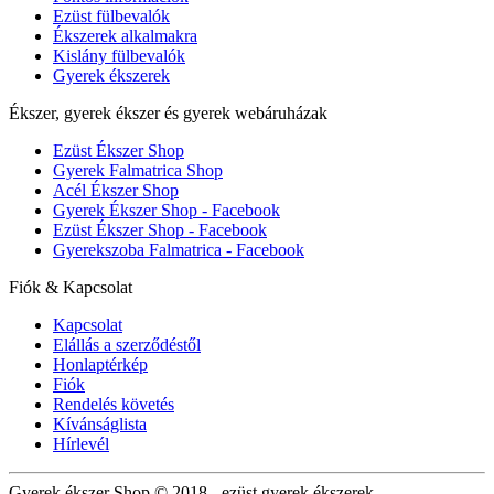
Ezüst fülbevalók
Ékszerek alkalmakra
Kislány fülbevalók
Gyerek ékszerek
Ékszer, gyerek ékszer és gyerek webáruházak
Ezüst Ékszer Shop
Gyerek Falmatrica Shop
Acél Ékszer Shop
Gyerek Ékszer Shop - Facebook
Ezüst Ékszer Shop - Facebook
Gyerekszoba Falmatrica - Facebook
Fiók & Kapcsolat
Kapcsolat
Elállás a szerződéstől
Honlaptérkép
Fiók
Rendelés követés
Kívánságlista
Hírlevél
Gyerek ékszer Shop © 2018 - ezüst gyerek ékszerek