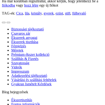
Ha már korábban regisztráltál, akkor kérjük, hogy jelentkezz be a
fiókodba
vagy
hozz létre
egy új fiókot
TAG-ek:
Cica
,
lila
,
kristály
,
gyerek
,
ezüst
,
stift
,
fülbevaló
Biztonsági tájékoztató
Csavaros zár
Ékszerek anyagai
Ékszerek tisztítása
Fémjelzés
Méretek
Prémium ékszer kollekció
Szállítás & Fizetés
Szavatosság
Videók
Impresszum
Adatkezelési tájékoztató
Vásárlási és szállítási feltételek
Gyakran Ismételt Kérdések
Blog bejegyzések
Ékszertisztítás
Fontos információk