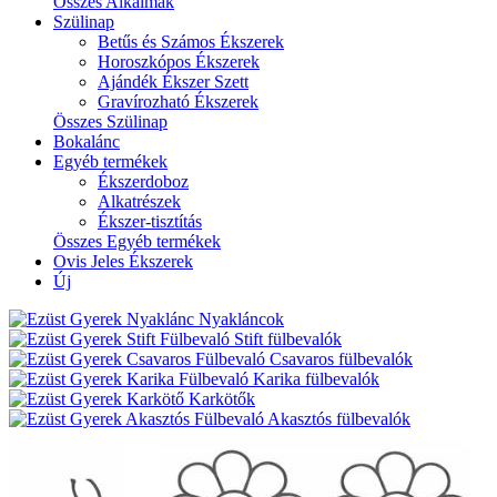
Összes Alkalmak
Szülinap
Betűs és Számos Ékszerek
Horoszkópos Ékszerek
Ajándék Ékszer Szett
Gravírozható Ékszerek
Összes Szülinap
Bokalánc
Egyéb termékek
Ékszerdoboz
Alkatrészek
Ékszer-tisztítás
Összes Egyéb termékek
Ovis Jeles Ékszerek
Új
Nyakláncok
Stift fülbevalók
Csavaros fülbevalók
Karika fülbevalók
Karkötők
Akasztós fülbevalók