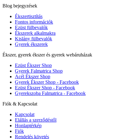
Blog bejegyzések
Ékszertisztítás
Fontos információk
Ezüst fülbevalók
Ékszerek alkalmakra
Kislány fülbevalók
Gyerek ékszerek
Ékszer, gyerek ékszer és gyerek webáruházak
Ezüst Ékszer Shop
Gyerek Falmatrica Shop
Acél Ékszer Shop
Gyerek Ékszer Shop - Facebook
Ezüst Ékszer Shop - Facebook
Gyerekszoba Falmatrica - Facebook
Fiók & Kapcsolat
Kapcsolat
Elállás a szerződéstől
Honlaptérkép
Fiók
Rendelés követés