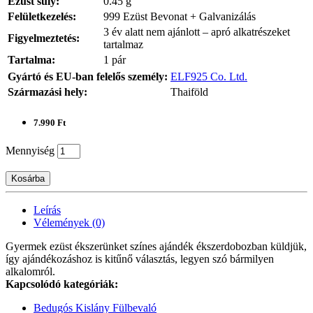
Ezüst súly:
0.45 g
Felületkezelés:
999 Ezüst Bevonat + Galvanizálás
3 év alatt nem ajánlott – apró alkatrészeket
Figyelmeztetés:
tartalmaz
Tartalma:
1 pár
Gyártó és EU-ban felelős személy:
ELF925 Co. Ltd.
Származási hely:
Thaiföld
7.990 Ft
Mennyiség
Kosárba
Leírás
Vélemények (0)
Gyermek ezüst ékszerünket színes ajándék ékszerdobozban küldjük,
így ajándékozáshoz is kitűnő választás, legyen szó bármilyen
alkalomról.
Kapcsolódó kategóriák:
Bedugós Kislány Fülbevaló