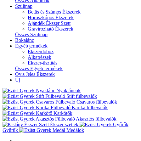
Összes Alkalmak
Szülinap
Betűs és Számos Ékszerek
Horoszkópos Ékszerek
Ajándék Ékszer Szett
Gravírozható Ékszerek
Összes Szülinap
Bokalánc
Egyéb termékek
Ékszerdoboz
Alkatrészek
Ékszer-tisztítás
Összes Egyéb termékek
Ovis Jeles Ékszerek
Új
Nyakláncok
Stift fülbevalók
Csavaros fülbevalók
Karika fülbevalók
Karkötők
Akasztós fülbevalók
Ékszer szettek
Gyűrűk
Medálok