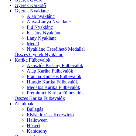
Gyerek Karkötő
Gyerek Nyaklánc
Alap nyaklánc
Anya-Lánya Nyaklánc
Fiú Nyaklánc
Kislány Nyaklánc
Lány Nyaklánc
Medál
Nyaklánc Cserélhető Medállal
Összes Gyerek Nyaklánc
Karika Fülbevalók
Akasztós Kislány Fülbevalók
Alap Karika Fülbevalók
Francia Kapcsos Fülbevalók
Huggie Karika Fülbevalók
Medálos Karika Fülbevalók
Prémium+ Karika Fülbevalók
Összes Karika Fülbevalók
Alkalmak
Ballagás
Elsőáldozás - Keresztelő
Halloween
Húsvét
Karácsony