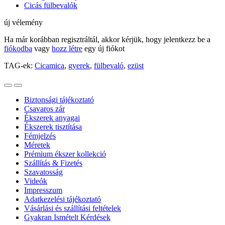
Cicás fülbevalók
új vélemény
Ha már korábban regisztráltál, akkor kérjük, hogy jelentkezz be a
fiókodba
vagy
hozz létre
egy új fiókot
TAG-ek:
Cicamica
,
gyerek
,
fülbevaló
,
ezüst
Biztonsági tájékoztató
Csavaros zár
Ékszerek anyagai
Ékszerek tisztítása
Fémjelzés
Méretek
Prémium ékszer kollekció
Szállítás & Fizetés
Szavatosság
Videók
Impresszum
Adatkezelési tájékoztató
Vásárlási és szállítási feltételek
Gyakran Ismételt Kérdések