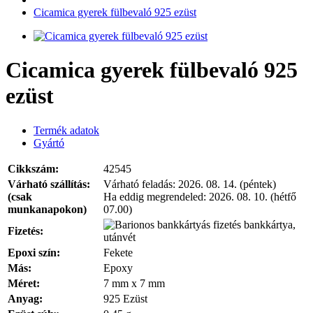
Cicamica gyerek fülbevaló 925 ezüst
Cicamica gyerek fülbevaló 925
ezüst
Termék adatok
Gyártó
Cikkszám:
42545
Várható szállítás:
Várható feladás:
2026. 08. 14. (péntek)
(csak
Ha eddig megrendeled:
2026. 08. 10. (hétfő
munkanapokon)
07.00)
bankkártya,
Fizetés:
utánvét
Epoxi szín:
Fekete
Más:
Epoxy
Méret:
7 mm x 7 mm
Anyag:
925 Ezüst