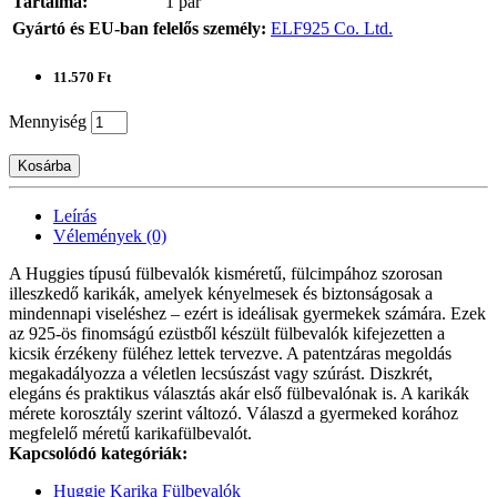
Tartalma:
1 pár
Gyártó és EU-ban felelős személy:
ELF925 Co. Ltd.
11.570 Ft
Mennyiség
Kosárba
Leírás
Vélemények (0)
A Huggies típusú fülbevalók kisméretű, fülcimpához szorosan
illeszkedő karikák, amelyek kényelmesek és biztonságosak a
mindennapi viseléshez – ezért is ideálisak gyermekek számára. Ezek
az 925-ös finomságú ezüstből készült fülbevalók kifejezetten a
kicsik érzékeny füléhez lettek tervezve. A patentzáras megoldás
megakadályozza a véletlen lecsúszást vagy szúrást. Diszkrét,
elegáns és praktikus választás akár első fülbevalónak is. A karikák
mérete korosztály szerint változó. Válaszd a gyermeked korához
megfelelő méretű karikafülbevalót.
Kapcsolódó kategóriák:
Huggie Karika Fülbevalók