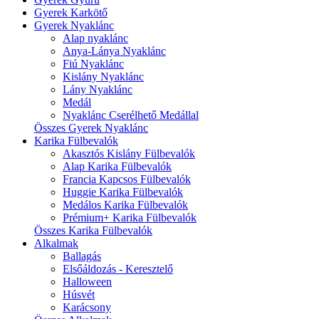
Gyerek Karkötő
Gyerek Nyaklánc
Alap nyaklánc
Anya-Lánya Nyaklánc
Fiú Nyaklánc
Kislány Nyaklánc
Lány Nyaklánc
Medál
Nyaklánc Cserélhető Medállal
Összes Gyerek Nyaklánc
Karika Fülbevalók
Akasztós Kislány Fülbevalók
Alap Karika Fülbevalók
Francia Kapcsos Fülbevalók
Huggie Karika Fülbevalók
Medálos Karika Fülbevalók
Prémium+ Karika Fülbevalók
Összes Karika Fülbevalók
Alkalmak
Ballagás
Elsőáldozás - Keresztelő
Halloween
Húsvét
Karácsony