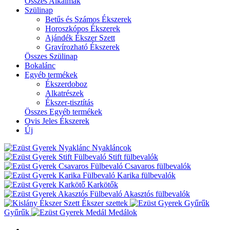
Összes Alkalmak
Szülinap
Betűs és Számos Ékszerek
Horoszkópos Ékszerek
Ajándék Ékszer Szett
Gravírozható Ékszerek
Összes Szülinap
Bokalánc
Egyéb termékek
Ékszerdoboz
Alkatrészek
Ékszer-tisztítás
Összes Egyéb termékek
Ovis Jeles Ékszerek
Új
Nyakláncok
Stift fülbevalók
Csavaros fülbevalók
Karika fülbevalók
Karkötők
Akasztós fülbevalók
Ékszer szettek
Gyűrűk
Medálok