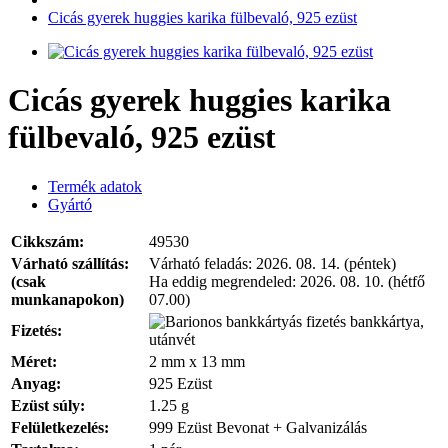
Cicás gyerek huggies karika fülbevaló, 925 ezüst
Cicás gyerek huggies karika
fülbevaló, 925 ezüst
Termék adatok
Gyártó
Cikkszám:
49530
Várható szállítás:
Várható feladás:
2026. 08. 14. (péntek)
(csak
Ha eddig megrendeled:
2026. 08. 10. (hétfő
munkanapokon)
07.00)
bankkártya,
Fizetés:
utánvét
Méret:
2 mm x 13 mm
Anyag:
925 Ezüst
Ezüst súly:
1.25 g
Felületkezelés:
999 Ezüst Bevonat + Galvanizálás