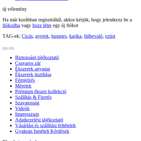
új vélemény
Ha már korábban regisztráltál, akkor kérjük, hogy jelentkezz be a
fiókodba
vagy
hozz létre
egy új fiókot
TAG-ek:
Cicás
,
gyerek
,
huggies
,
karika
,
fülbevaló
,
ezüst
Biztonsági tájékoztató
Csavaros zár
Ékszerek anyagai
Ékszerek tisztítása
Fémjelzés
Méretek
Prémium ékszer kollekció
Szállítás & Fizetés
Szavatosság
Videók
Impresszum
Adatkezelési tájékoztató
Vásárlási és szállítási feltételek
Gyakran Ismételt Kérdések