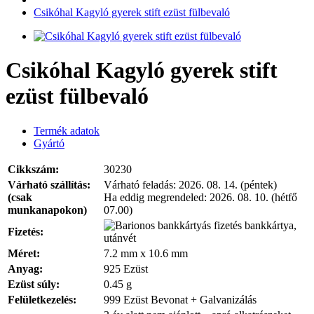
Csikóhal Kagyló gyerek stift ezüst fülbevaló
Csikóhal Kagyló gyerek stift
ezüst fülbevaló
Termék adatok
Gyártó
Cikkszám:
30230
Várható szállítás:
Várható feladás:
2026. 08. 14. (péntek)
(csak
Ha eddig megrendeled:
2026. 08. 10. (hétfő
munkanapokon)
07.00)
bankkártya,
Fizetés:
utánvét
Méret:
7.2 mm x 10.6 mm
Anyag:
925 Ezüst
Ezüst súly:
0.45 g
Felületkezelés:
999 Ezüst Bevonat + Galvanizálás