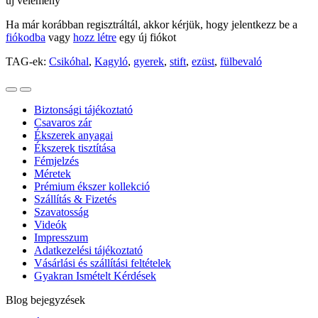
új vélemény
Ha már korábban regisztráltál, akkor kérjük, hogy jelentkezz be a
fiókodba
vagy
hozz létre
egy új fiókot
TAG-ek:
Csikóhal
,
Kagyló
,
gyerek
,
stift
,
ezüst
,
fülbevaló
Biztonsági tájékoztató
Csavaros zár
Ékszerek anyagai
Ékszerek tisztítása
Fémjelzés
Méretek
Prémium ékszer kollekció
Szállítás & Fizetés
Szavatosság
Videók
Impresszum
Adatkezelési tájékoztató
Vásárlási és szállítási feltételek
Gyakran Ismételt Kérdések
Blog bejegyzések