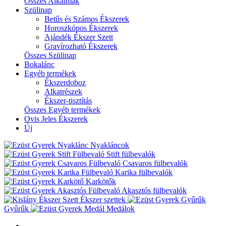
Összes Alkalmak
Szülinap
Betűs és Számos Ékszerek
Horoszkópos Ékszerek
Ajándék Ékszer Szett
Gravírozható Ékszerek
Összes Szülinap
Bokalánc
Egyéb termékek
Ékszerdoboz
Alkatrészek
Ékszer-tisztítás
Összes Egyéb termékek
Ovis Jeles Ékszerek
Új
Nyakláncok
Stift fülbevalók
Csavaros fülbevalók
Karika fülbevalók
Karkötők
Akasztós fülbevalók
Ékszer szettek
Gyűrűk
Medálok