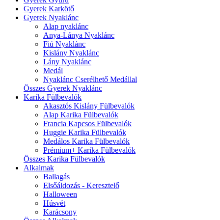
Gyerek Karkötő
Gyerek Nyaklánc
Alap nyaklánc
Anya-Lánya Nyaklánc
Fiú Nyaklánc
Kislány Nyaklánc
Lány Nyaklánc
Medál
Nyaklánc Cserélhető Medállal
Összes Gyerek Nyaklánc
Karika Fülbevalók
Akasztós Kislány Fülbevalók
Alap Karika Fülbevalók
Francia Kapcsos Fülbevalók
Huggie Karika Fülbevalók
Medálos Karika Fülbevalók
Prémium+ Karika Fülbevalók
Összes Karika Fülbevalók
Alkalmak
Ballagás
Elsőáldozás - Keresztelő
Halloween
Húsvét
Karácsony