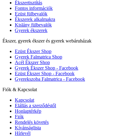
Ékszertisztítás
Fontos információk
Ezüst fülbevalók
Ékszerek alkalmakra
Kislány fülbevalók
Gyerek ékszerek
Ékszer, gyerek ékszer és gyerek webáruházak
Ezüst Ékszer Shop
Gyerek Falmatrica Shop
Acél Ékszer Shop
Gyerek Ékszer Shop - Facebook
Ezüst Ékszer Shop - Facebook
Gyerekszoba Falmatrica - Facebook
Fiók & Kapcsolat
Kapcsolat
Elállás a szerződéstől
Honlaptérkép
Fiók
Rendelés követés
Kívánságlista
Hírlevél