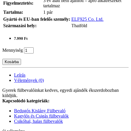
3 év alatt nem ajánlott – apró alkatrészeket
Figyelmeztetés:
tartalmaz
Tartalma:
1 pár
Gyártó és EU-ban felelős személy:
ELF925 Co. Ltd.
Származási hely:
Thaiföld
7.990 Ft
Mennyiség
Kosárba
Leírás
Vélemények (0)
Gyerek fülbevalóinkat kedves, egyedi ajándék ékszerdobozban
küldjük.
Kapcsolódó kategóriák:
Bedugós Kislány Fülbevaló
Kagylós és Csigás fülbevalók
Csikóhal, halas fülbevalók