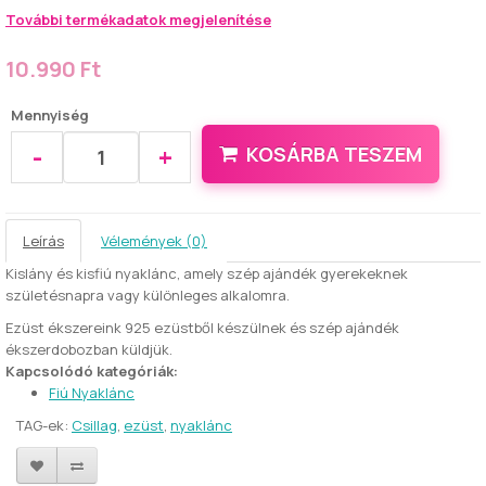
További termékadatok megjelenítése
10.990 Ft
Mennyiség
-
+
KOSÁRBA TESZEM
Leírás
Vélemények (0)
Kislány és kisfiú nyaklánc, amely szép ajándék gyerekeknek
születésnapra vagy különleges alkalomra.
Ezüst ékszereink 925 ezüstből készülnek és szép ajándék
ékszerdobozban küldjük.
Kapcsolódó kategóriák:
Fiú Nyaklánc
TAG-ek:
Csillag
,
ezüst
,
nyaklánc