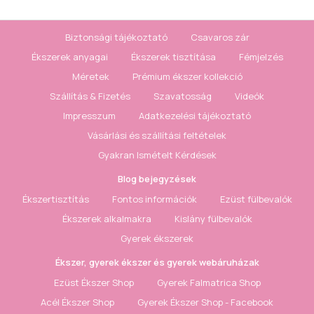
Biztonsági tájékoztató
Csavaros zár
Ékszerek anyagai
Ékszerek tisztítása
Fémjelzés
Méretek
Prémium ékszer kollekció
Szállítás & Fizetés
Szavatosság
Videók
Impresszum
Adatkezelési tájékoztató
Vásárlási és szállítási feltételek
Gyakran Ismételt Kérdések
Blog bejegyzések
Ékszertisztítás
Fontos információk
Ezüst fülbevalók
Ékszerek alkalmakra
Kislány fülbevalók
Gyerek ékszerek
Ékszer, gyerek ékszer és gyerek webáruházak
Ezüst Ékszer Shop
Gyerek Falmatrica Shop
Acél Ékszer Shop
Gyerek Ékszer Shop - Facebook