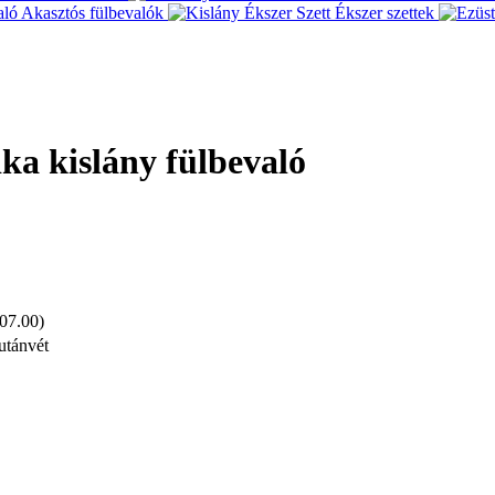
Akasztós fülbevalók
Ékszer szettek
ika kislány fülbevaló
 07.00)
utánvét