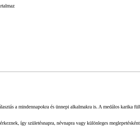
artalmaz
lasztás a mindennapokra és ünnepi alkalmakra is. A medálos karika fül
rkeznek, így születésnapra, névnapra vagy különleges meglepetésként is