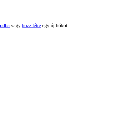
kodba
vagy
hozz létre
egy új fiókot