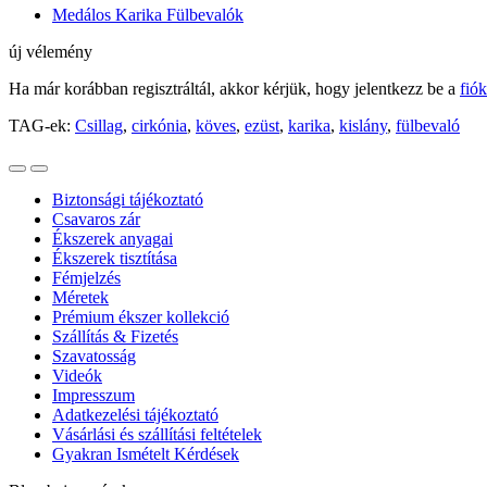
Medálos Karika Fülbevalók
új vélemény
Ha már korábban regisztráltál, akkor kérjük, hogy jelentkezz be a
fió
TAG-ek:
Csillag
,
cirkónia
,
köves
,
ezüst
,
karika
,
kislány
,
fülbevaló
Biztonsági tájékoztató
Csavaros zár
Ékszerek anyagai
Ékszerek tisztítása
Fémjelzés
Méretek
Prémium ékszer kollekció
Szállítás & Fizetés
Szavatosság
Videók
Impresszum
Adatkezelési tájékoztató
Vásárlási és szállítási feltételek
Gyakran Ismételt Kérdések