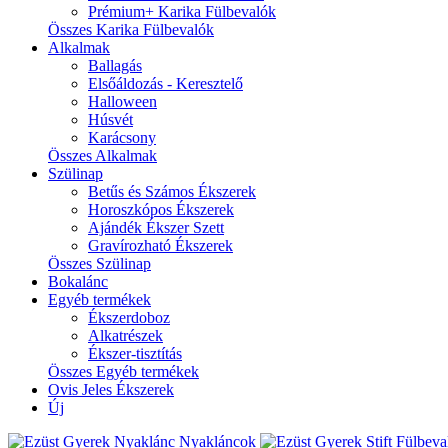
Prémium+ Karika Fülbevalók
Összes Karika Fülbevalók
Alkalmak
Ballagás
Elsőáldozás - Keresztelő
Halloween
Húsvét
Karácsony
Összes Alkalmak
Szülinap
Betűs és Számos Ékszerek
Horoszkópos Ékszerek
Ajándék Ékszer Szett
Gravírozható Ékszerek
Összes Szülinap
Bokalánc
Egyéb termékek
Ékszerdoboz
Alkatrészek
Ékszer-tisztítás
Összes Egyéb termékek
Ovis Jeles Ékszerek
Új
Nyakláncok