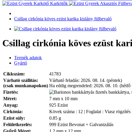
Karkötők
Csillag cirkónia köves ezüst karika kislány fülbevaló
Csillag cirkónia köves ezüst kar
Termék adatok
Gyártó
Cikkszám:
41783
Várható szállítás:
Várható feladás:
2026. 08. 14. (péntek)
(csak munkanapokon)
Ha eddig megrendeled:
2026. 08. 10. (hétfő
Fizetés:
bankkártya, 
Méret:
7 mm x 10 mm
Anyag:
925 Ezüst
Cirkónia:
Kövek száma : 12 | Foglalat : Viasz rögzítés
Ezüst súly:
0.85 g
Felületkezelés:
999 Ezüst Bevonat + Galvanizálás
Gyűrű Méret:
1.2 mm x 12 mm