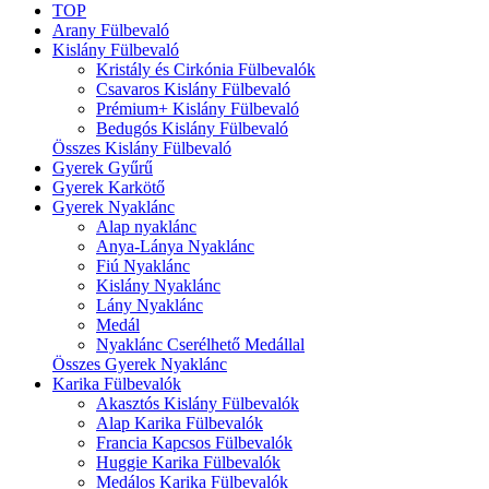
TOP
Arany Fülbevaló
Kislány Fülbevaló
Kristály és Cirkónia Fülbevalók
Csavaros Kislány Fülbevaló
Prémium+ Kislány Fülbevaló
Bedugós Kislány Fülbevaló
Összes Kislány Fülbevaló
Gyerek Gyűrű
Gyerek Karkötő
Gyerek Nyaklánc
Alap nyaklánc
Anya-Lánya Nyaklánc
Fiú Nyaklánc
Kislány Nyaklánc
Lány Nyaklánc
Medál
Nyaklánc Cserélhető Medállal
Összes Gyerek Nyaklánc
Karika Fülbevalók
Akasztós Kislány Fülbevalók
Alap Karika Fülbevalók
Francia Kapcsos Fülbevalók
Huggie Karika Fülbevalók
Medálos Karika Fülbevalók