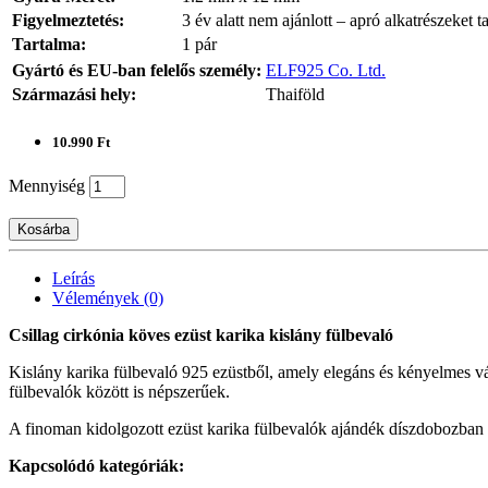
Figyelmeztetés:
3 év alatt nem ajánlott – apró alkatrészeket t
Tartalma:
1 pár
Gyártó és EU-ban felelős személy:
ELF925 Co. Ltd.
Származási hely:
Thaiföld
10.990 Ft
Mennyiség
Kosárba
Leírás
Vélemények (0)
Csillag cirkónia köves ezüst karika kislány fülbevaló
Kislány karika fülbevaló 925 ezüstből, amely elegáns és kényelmes vá
fülbevalók között is népszerűek.
A finoman kidolgozott ezüst karika fülbevalók ajándék díszdobozban é
Kapcsolódó kategóriák: