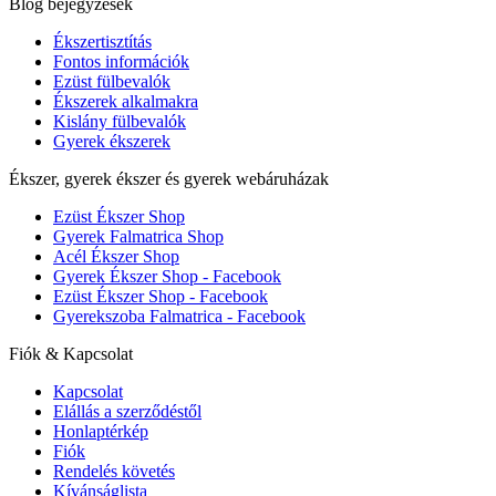
Blog bejegyzések
Ékszertisztítás
Fontos információk
Ezüst fülbevalók
Ékszerek alkalmakra
Kislány fülbevalók
Gyerek ékszerek
Ékszer, gyerek ékszer és gyerek webáruházak
Ezüst Ékszer Shop
Gyerek Falmatrica Shop
Acél Ékszer Shop
Gyerek Ékszer Shop - Facebook
Ezüst Ékszer Shop - Facebook
Gyerekszoba Falmatrica - Facebook
Fiók & Kapcsolat
Kapcsolat
Elállás a szerződéstől
Honlaptérkép
Fiók
Rendelés követés
Kívánságlista