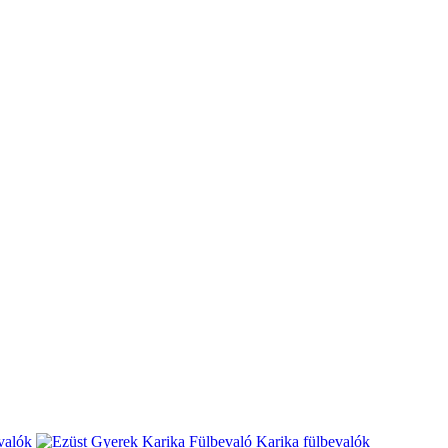
valók
Karika fülbevalók