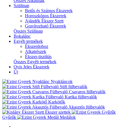
Összes Alkalmak
Szülinap
Betűs és Számos Ékszerek
Horoszkópos Ékszerek
Ajándék Ékszer Szett
Gravírozható Ékszerek
Összes Szülinap
Bokalánc
Egyéb termékek
Ékszerdoboz
Alkatrészek
Ékszer-tisztítás
Összes Egyéb termékek
Ovis Jeles Ékszerek
Új
Nyakláncok
Stift fülbevalók
Csavaros fülbevalók
Karika fülbevalók
Karkötők
Akasztós fülbevalók
Ékszer szettek
Gyűrűk
Medálok