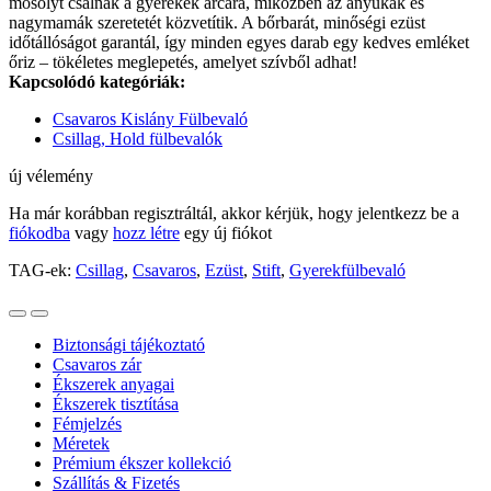
mosolyt csalnak a gyerekek arcára, miközben az anyukák és
nagymamák szeretetét közvetítik. A bőrbarát, minőségi ezüst
időtállóságot garantál, így minden egyes darab egy kedves emléket
őriz – tökéletes meglepetés, amelyet szívből adhat!
Kapcsolódó kategóriák:
Csavaros Kislány Fülbevaló
Csillag, Hold fülbevalók
új vélemény
Ha már korábban regisztráltál, akkor kérjük, hogy jelentkezz be a
fiókodba
vagy
hozz létre
egy új fiókot
TAG-ek:
Csillag
,
Csavaros
,
Ezüst
,
Stift
,
Gyerekfülbevaló
Biztonsági tájékoztató
Csavaros zár
Ékszerek anyagai
Ékszerek tisztítása
Fémjelzés
Méretek
Prémium ékszer kollekció
Szállítás & Fizetés