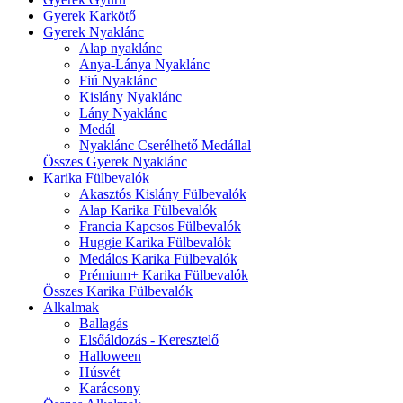
Gyerek Karkötő
Gyerek Nyaklánc
Alap nyaklánc
Anya-Lánya Nyaklánc
Fiú Nyaklánc
Kislány Nyaklánc
Lány Nyaklánc
Medál
Nyaklánc Cserélhető Medállal
Összes Gyerek Nyaklánc
Karika Fülbevalók
Akasztós Kislány Fülbevalók
Alap Karika Fülbevalók
Francia Kapcsos Fülbevalók
Huggie Karika Fülbevalók
Medálos Karika Fülbevalók
Prémium+ Karika Fülbevalók
Összes Karika Fülbevalók
Alkalmak
Ballagás
Elsőáldozás - Keresztelő
Halloween
Húsvét
Karácsony