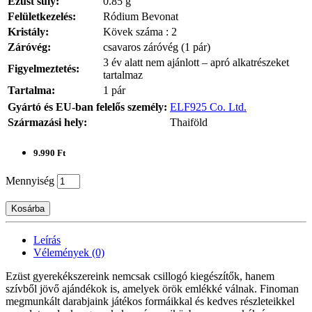
Ezüst súly:
0.85 g
Felületkezelés:
Ródium Bevonat
Kristály:
Kövek száma : 2
Záróvég:
csavaros záróvég (1 pár)
3 év alatt nem ajánlott – apró alkatrészeket
Figyelmeztetés:
tartalmaz
Tartalma:
1 pár
Gyártó és EU-ban felelős személy:
ELF925 Co. Ltd.
Származási hely:
Thaiföld
9.990 Ft
Mennyiség
Kosárba
Leírás
Vélemények (0)
Ezüst gyerekékszereink nemcsak csillogó kiegészítők, hanem
szívből jövő ajándékok is, amelyek örök emlékké válnak. Finoman
megmunkált darabjaink játékos formáikkal és kedves részleteikkel