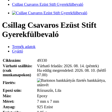
Csillag Csavaros Ezüst Stift Gyerekfülbevaló
Csillag Csavaros Ezüst Stift
Gyerekfülbevaló
Termék adatok
Gyártó
Cikkszám:
49330
Várható szállítás:
Várható feladás:
2026. 08. 14. (péntek)
(csak
Ha eddig megrendeled:
2026. 08. 10. (hétfő
munkanapokon)
07.00)
bankkártya,
Fizetés:
utánvét
Epoxi szín:
Rózsaszín, Lila
Más:
Epoxy
Méret:
7 mm x 7 mm
Anyag:
925 Ezüst