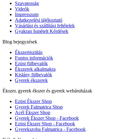
Szavatosság
Videók
Impresszum
Adatkezelési tájékoztató
Vásárlási és szállítási feltételek
Gyakran Ismételt Kérdések
Blog bejegyzések
Ékszertisztítás
Fontos információk
Ezüst fülbevalók
Ékszerek alkalmakra
Kislány fülbevalók
Gyerek ékszerek
Ékszer, gyerek ékszer és gyerek webáruházak
Ezüst Ékszer Shop
Gyerek Falmatrica Shop
Acél Ékszer Shop
Gyerek Ékszer Shop - Facebook
Ezüst Ékszer Shop - Facebook
Gyerekszoba Falmatrica - Facebook