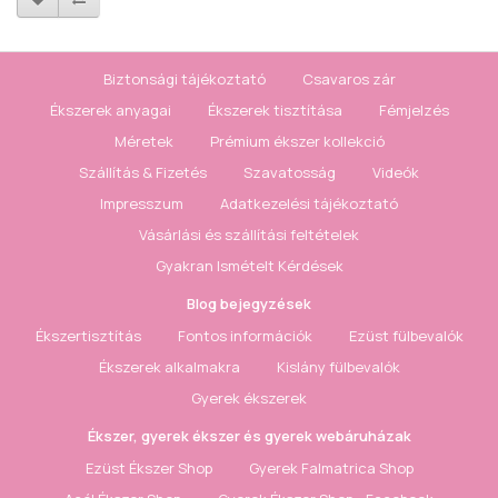
Biztonsági tájékoztató
Csavaros zár
Ékszerek anyagai
Ékszerek tisztítása
Fémjelzés
Méretek
Prémium ékszer kollekció
Szállítás & Fizetés
Szavatosság
Videók
Impresszum
Adatkezelési tájékoztató
Vásárlási és szállítási feltételek
Gyakran Ismételt Kérdések
Blog bejegyzések
Ékszertisztítás
Fontos információk
Ezüst fülbevalók
Ékszerek alkalmakra
Kislány fülbevalók
Gyerek ékszerek
Ékszer, gyerek ékszer és gyerek webáruházak
Ezüst Ékszer Shop
Gyerek Falmatrica Shop