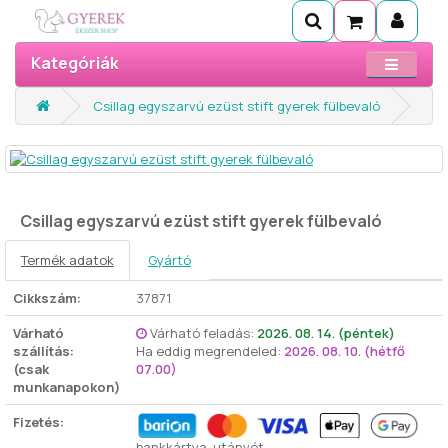
Kategóriák
Csillag egyszarvú ezüst stift gyerek fülbevaló
Csillag egyszarvú ezüst stift gyerek fülbevaló
Termék adatok
Gyártó
Cikkszám:
37871
Várható
Várható feladás:
2026. 08. 14. (péntek)
szállítás:
Ha eddig megrendeled:
2026. 08. 10. (hétfő
(csak
07.00)
munkanapokon)
Fizetés:
bankkártya, utánvét