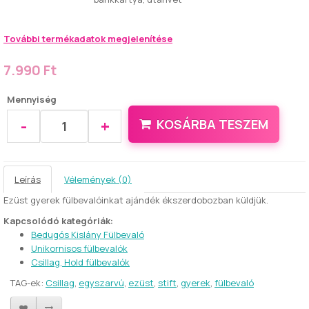
További termékadatok megjelenítése
7.990 Ft
Mennyiség
-
+
KOSÁRBA TESZEM
Leírás
Vélemények (0)
Ezüst gyerek fülbevalóinkat ajándék ékszerdobozban küldjük.
Kapcsolódó kategóriák:
Bedugós Kislány Fülbevaló
Unikornisos fülbevalók
Csillag, Hold fülbevalók
TAG-ek:
Csillag
,
egyszarvú
,
ezüst
,
stift
,
gyerek
,
fülbevaló