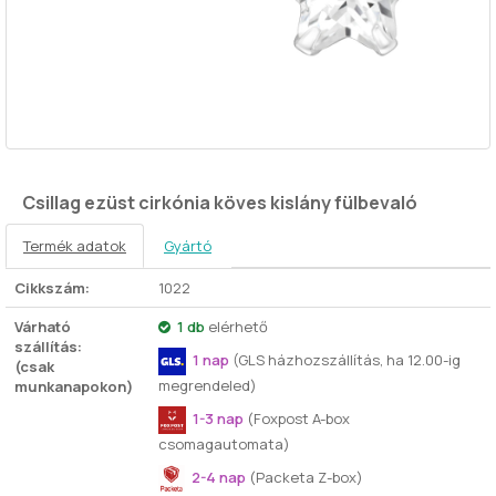
Csillag ezüst cirkónia köves kislány fülbevaló
Termék adatok
Gyártó
Cikkszám:
1022
Várható
1 db
elérhető
szállítás:
1 nap
(GLS házhozszállítás, ha 12.00-ig
(csak
megrendeled)
munkanapokon)
1-3 nap
(Foxpost A-box
csomagautomata)
2-4 nap
(Packeta Z-box)