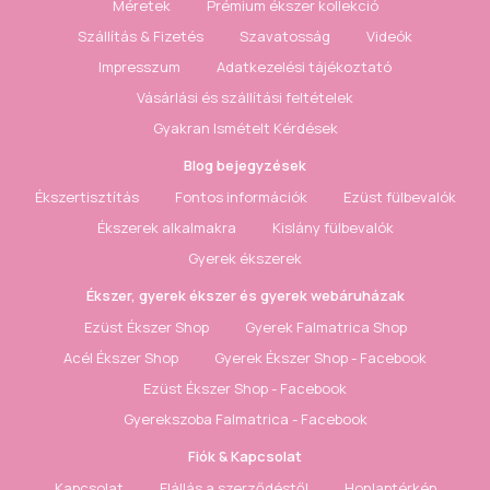
Méretek
Prémium ékszer kollekció
Szállítás & Fizetés
Szavatosság
Videók
Impresszum
Adatkezelési tájékoztató
Vásárlási és szállítási feltételek
Gyakran Ismételt Kérdések
Blog bejegyzések
Ékszertisztítás
Fontos információk
Ezüst fülbevalók
Ékszerek alkalmakra
Kislány fülbevalók
Gyerek ékszerek
Ékszer, gyerek ékszer és gyerek webáruházak
Ezüst Ékszer Shop
Gyerek Falmatrica Shop
Acél Ékszer Shop
Gyerek Ékszer Shop - Facebook
Ezüst Ékszer Shop - Facebook
Gyerekszoba Falmatrica - Facebook
Fiók & Kapcsolat
Kapcsolat
Elállás a szerződéstől
Honlaptérkép