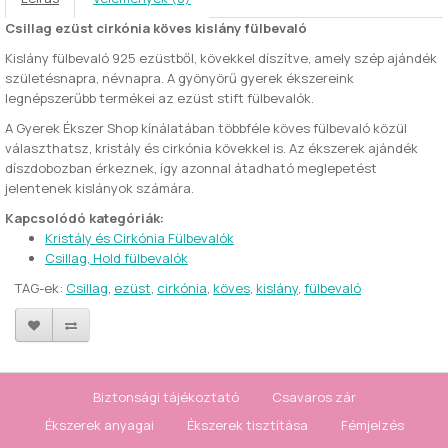
Csillag ezüst cirkónia köves kislány fülbevaló
Kislány fülbevaló 925 ezüstből, kövekkel díszítve, amely szép ajándék
születésnapra, névnapra. A gyönyörű gyerek ékszereink
legnépszerűbb termékei az ezüst stift fülbevalók.
A Gyerek Ékszer Shop kínálatában többféle köves fülbevaló közül
választhatsz, kristály és cirkónia kövekkel is. Az ékszerek ajándék
díszdobozban érkeznek, így azonnal átadható meglepetést
jelentenek kislányok számára.
Kapcsolódó kategóriák:
Kristály és Cirkónia Fülbevalók
Csillag, Hold fülbevalók
TAG-ek:
Csillag
,
ezüst
,
cirkónia
,
köves
,
kislány
,
fülbevaló
Biztonsági tájékoztató
Csavaros zár
Ékszerek anyagai
Ékszerek tisztítása
Fémjelzés