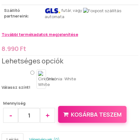
Szállító
futár, vagy
partnereink:
automata
További termékadatok megjelenítése
8.990 Ft
Lehetséges opciók
Cirkónia: White
Válassz színt!
Mennyiség
-
+
KOSÁRBA TESZEM
Leírás
Vélemények (0)