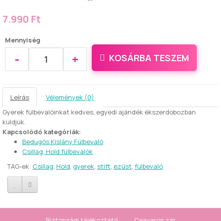
7.990 Ft
Mennyiség
-
+
KOSÁRBA TESZEM
Leírás
Vélemények (0)
Gyerek fülbevalóinkat kedves, egyedi ajándék ékszerdobozban
küldjük.
Kapcsolódó kategóriák:
Bedugós Kislány Fülbevaló
Csillag, Hold fülbevalók
TAG-ek:
Csillag
,
Hold
,
gyerek
,
stift
,
ezüst
,
fülbevaló
Biztonsági tájékoztató
Csavaros zár