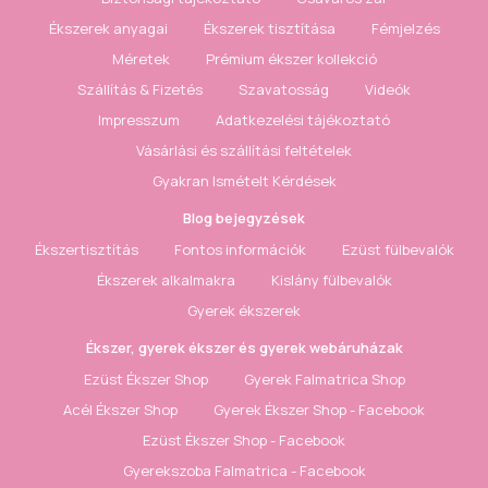
Ékszerek anyagai
Ékszerek tisztítása
Fémjelzés
Méretek
Prémium ékszer kollekció
Szállítás & Fizetés
Szavatosság
Videók
Impresszum
Adatkezelési tájékoztató
Vásárlási és szállítási feltételek
Gyakran Ismételt Kérdések
Blog bejegyzések
Ékszertisztítás
Fontos információk
Ezüst fülbevalók
Ékszerek alkalmakra
Kislány fülbevalók
Gyerek ékszerek
Ékszer, gyerek ékszer és gyerek webáruházak
Ezüst Ékszer Shop
Gyerek Falmatrica Shop
Acél Ékszer Shop
Gyerek Ékszer Shop - Facebook
Ezüst Ékszer Shop - Facebook
Gyerekszoba Falmatrica - Facebook