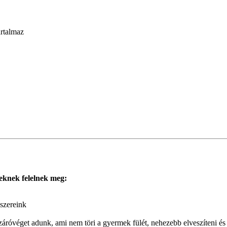
artalmaz
eknek felelnek meg:
szereink
ó záróvéget adunk, ami nem töri a gyermek fülét, nehezebb elveszíteni 