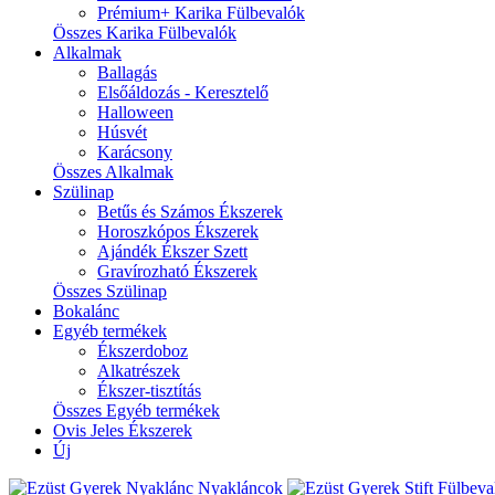
Prémium+ Karika Fülbevalók
Összes Karika Fülbevalók
Alkalmak
Ballagás
Elsőáldozás - Keresztelő
Halloween
Húsvét
Karácsony
Összes Alkalmak
Szülinap
Betűs és Számos Ékszerek
Horoszkópos Ékszerek
Ajándék Ékszer Szett
Gravírozható Ékszerek
Összes Szülinap
Bokalánc
Egyéb termékek
Ékszerdoboz
Alkatrészek
Ékszer-tisztítás
Összes Egyéb termékek
Ovis Jeles Ékszerek
Új
Nyakláncok