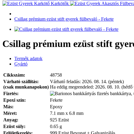
Karkötők
Csillag prémium ezüst stift gyerek fülbevaló - Fekete
Csillag prémium ezüst stift gyer
Termék adatok
Gyártó
Cikkszám:
48758
Várható szállítás:
Várható feladás:
2026. 08. 14. (péntek)
(csak munkanapokon)
Ha eddig megrendeled:
2026. 08. 10. (hétfő
Fizetés:
bankkártya, 
Epoxi szín:
Fekete
Más:
Epoxy
Méret:
7.1 mm x 6.8 mm
Anyag:
925 Ezüst
Ezüst súly:
0.65 g
Felületkezelés:
999 Ezüst Bevonat + Galvanizálás