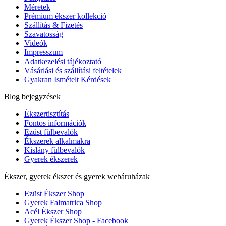
Méretek
Prémium ékszer kollekció
Szállítás & Fizetés
Szavatosság
Videók
Impresszum
Adatkezelési tájékoztató
Vásárlási és szállítási feltételek
Gyakran Ismételt Kérdések
Blog bejegyzések
Ékszertisztítás
Fontos információk
Ezüst fülbevalók
Ékszerek alkalmakra
Kislány fülbevalók
Gyerek ékszerek
Ékszer, gyerek ékszer és gyerek webáruházak
Ezüst Ékszer Shop
Gyerek Falmatrica Shop
Acél Ékszer Shop
Gyerek Ékszer Shop - Facebook