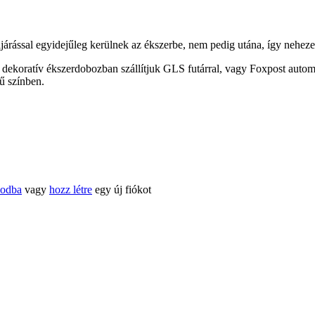
eljárással egyidejűleg kerülnek az ékszerbe, nem pedig utána, így nehez
 dekoratív ékszerdobozban szállítjuk GLS futárral, vagy Foxpost autom
ű színben.
kodba
vagy
hozz létre
egy új fiókot