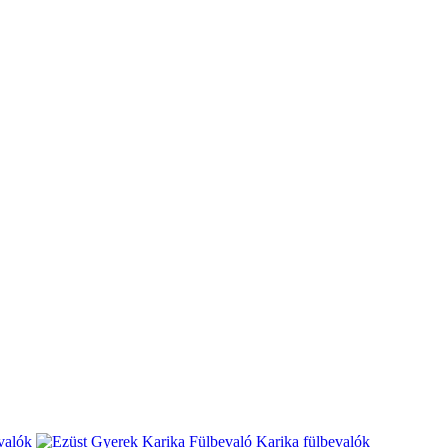
valók
Karika fülbevalók