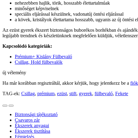
nehezebben hajlik, törik, hosszabb élettartalmúak
minőséget képviselnek
speciális eljárással készülnek, vadonatúj öntési eljárással
a kövek, kristályok élettartama hosszabb, ugyanis az új öntési 
Az ezüst gyerek ékszert biztonságos buborékos borítékban és ajándék
legújabb trendnek és készletünknek megfelelően küldjük, véletlenszer
Kapcsolódó kategóriák:
Prémium+ Kislány Fülbevaló
Csillag, Hold fülbevalók
új vélemény
Ha már korábban regisztráltál, akkor kérjük, hogy jelentkezz be a
fió
TAG-ek:
Csillag
,
prémium
,
ezüst
,
stift
,
gyerek
,
fülbevaló
,
Fekete
Biztonsági tájékoztató
Csavaros zár
Ékszerek anyagai
Ékszerek tisztítása
Fémjelzés