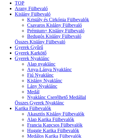
TOP
Arany Fülbevaló
Kislány Fülbevaló
Kristály és Cirkónia Fülbevalók
Csavaros Kislány Fülbevaló
Prémium+ Kislány Fülbevaló
Bedugós Kislány Fülbevaló
Összes Kislány Fülbevaló
Gyerek Gyűrű
Gyerek Karkötő
Gyerek Nyaklánc
Alap nyaklánc
Anya-Lánya Nyaklánc
Fiú Nyaklánc
Kislány Nyaklánc
Lány Nyaklánc
Medál
Nyaklánc Cserélhető Medállal
Összes Gyerek Nyaklánc
Karika Fülbevalók
Akasztós Kislány Fülbevalók
Alap Karika Fülbevalók
Francia Kapcsos Fülbevalók
Huggie Karika Fülbevalók
Medálos Karika Fülbevalók