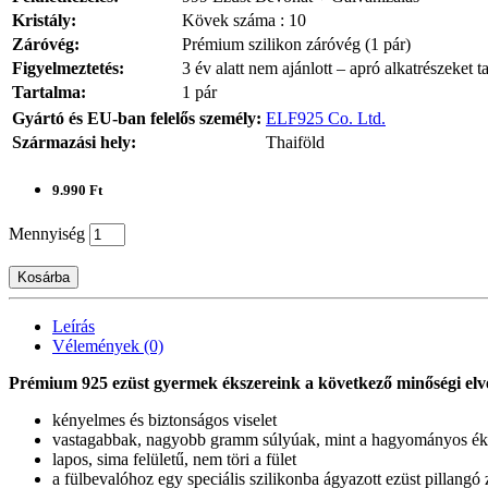
Kristály:
Kövek száma : 10
Záróvég:
Prémium szilikon záróvég (1 pár)
Figyelmeztetés:
3 év alatt nem ajánlott – apró alkatrészeket t
Tartalma:
1 pár
Gyártó és EU-ban felelős személy:
ELF925 Co. Ltd.
Származási hely:
Thaiföld
9.990 Ft
Mennyiség
Kosárba
Leírás
Vélemények (0)
Prémium 925 ezüst gyermek ékszereink a következő minőségi elv
kényelmes és biztonságos viselet
vastagabbak, nagyobb gramm súlyúak, mint a hagyományos ék
lapos, sima felületű, nem töri a fület
a fülbevalóhoz egy speciális szilikonba ágyazott ezüst pillang