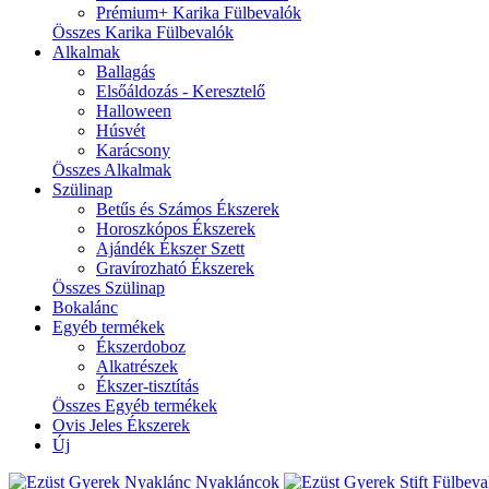
Prémium+ Karika Fülbevalók
Összes Karika Fülbevalók
Alkalmak
Ballagás
Elsőáldozás - Keresztelő
Halloween
Húsvét
Karácsony
Összes Alkalmak
Szülinap
Betűs és Számos Ékszerek
Horoszkópos Ékszerek
Ajándék Ékszer Szett
Gravírozható Ékszerek
Összes Szülinap
Bokalánc
Egyéb termékek
Ékszerdoboz
Alkatrészek
Ékszer-tisztítás
Összes Egyéb termékek
Ovis Jeles Ékszerek
Új
Nyakláncok