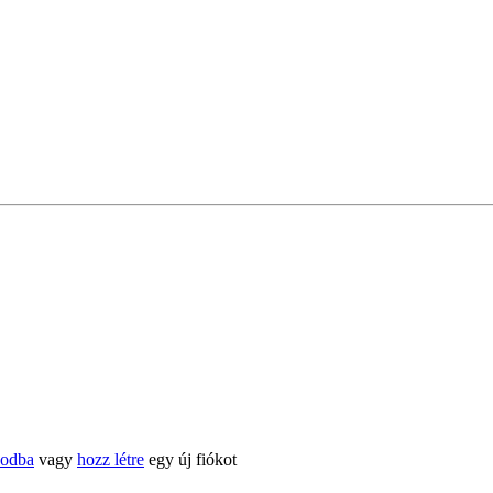
kodba
vagy
hozz létre
egy új fiókot