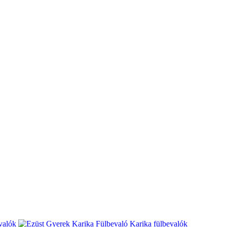
valók
Karika fülbevalók