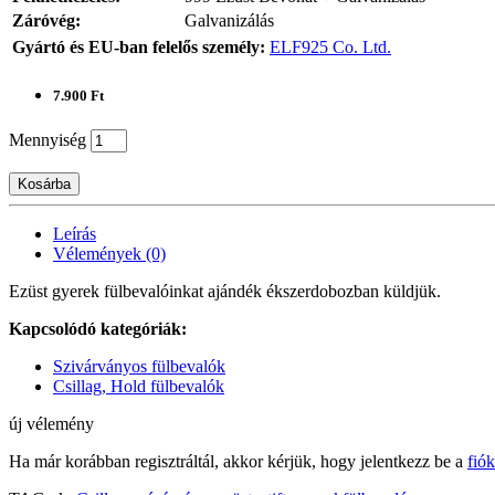
Záróvég:
Galvanizálás
Gyártó és EU-ban felelős személy:
ELF925 Co. Ltd.
7.900 Ft
Mennyiség
Kosárba
Leírás
Vélemények (0)
Ezüst gyerek fülbevalóinkat ajándék ékszerdobozban küldjük.
Kapcsolódó kategóriák:
Szivárványos fülbevalók
Csillag, Hold fülbevalók
új vélemény
Ha már korábban regisztráltál, akkor kérjük, hogy jelentkezz be a
fió