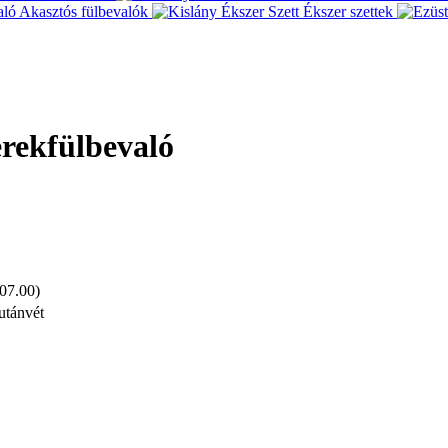
Akasztós fülbevalók
Ékszer szettek
yerekfülbevaló
 07.00)
utánvét