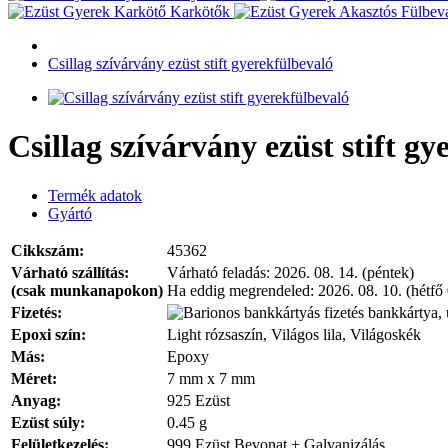
Karkötők
Csillag szívárvány ezüst stift gyerekfülbevaló
Csillag szívárvány ezüst stift g
Termék adatok
Gyártó
Cikkszám:
45362
Várható szállítás:
Várható feladás:
2026. 08. 14. (péntek)
(csak munkanapokon)
Ha eddig megrendeled:
2026. 08. 10. (hétfő
Fizetés:
bankkártya, 
Epoxi szín:
Light rózsaszín, Világos lila, Világoskék
Más:
Epoxy
Méret:
7 mm x 7 mm
Anyag:
925 Ezüst
Ezüst súly:
0.45 g
Felületkezelés:
999 Ezüst Bevonat + Galvanizálás