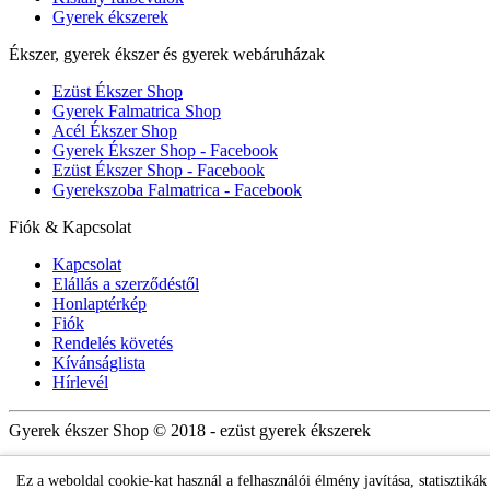
Gyerek ékszerek
Ékszer, gyerek ékszer és gyerek webáruházak
Ezüst Ékszer Shop
Gyerek Falmatrica Shop
Acél Ékszer Shop
Gyerek Ékszer Shop - Facebook
Ezüst Ékszer Shop - Facebook
Gyerekszoba Falmatrica - Facebook
Fiók & Kapcsolat
Kapcsolat
Elállás a szerződéstől
Honlaptérkép
Fiók
Rendelés követés
Kívánságlista
Hírlevél
Gyerek ékszer Shop © 2018 - ezüst gyerek ékszerek
Ez a weboldal cookie-kat használ a felhasználói élmény javítása, statisztiká