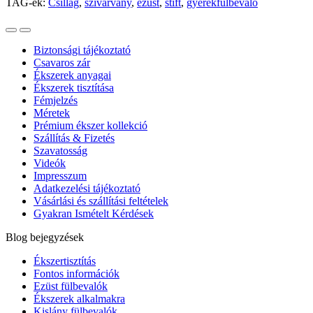
TAG-ek:
Csillag
,
szívárvány
,
ezüst
,
stift
,
gyerekfülbevaló
Biztonsági tájékoztató
Csavaros zár
Ékszerek anyagai
Ékszerek tisztítása
Fémjelzés
Méretek
Prémium ékszer kollekció
Szállítás & Fizetés
Szavatosság
Videók
Impresszum
Adatkezelési tájékoztató
Vásárlási és szállítási feltételek
Gyakran Ismételt Kérdések
Blog bejegyzések
Ékszertisztítás
Fontos információk
Ezüst fülbevalók
Ékszerek alkalmakra
Kislány fülbevalók