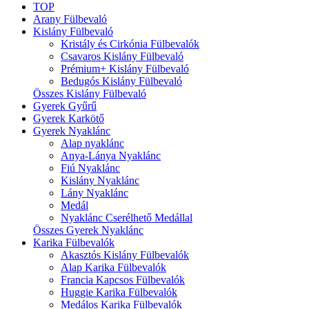
TOP
Arany Fülbevaló
Kislány Fülbevaló
Kristály és Cirkónia Fülbevalók
Csavaros Kislány Fülbevaló
Prémium+ Kislány Fülbevaló
Bedugós Kislány Fülbevaló
Összes Kislány Fülbevaló
Gyerek Gyűrű
Gyerek Karkötő
Gyerek Nyaklánc
Alap nyaklánc
Anya-Lánya Nyaklánc
Fiú Nyaklánc
Kislány Nyaklánc
Lány Nyaklánc
Medál
Nyaklánc Cserélhető Medállal
Összes Gyerek Nyaklánc
Karika Fülbevalók
Akasztós Kislány Fülbevalók
Alap Karika Fülbevalók
Francia Kapcsos Fülbevalók
Huggie Karika Fülbevalók
Medálos Karika Fülbevalók