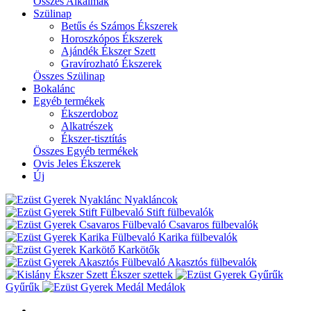
Összes Alkalmak
Szülinap
Betűs és Számos Ékszerek
Horoszkópos Ékszerek
Ajándék Ékszer Szett
Gravírozható Ékszerek
Összes Szülinap
Bokalánc
Egyéb termékek
Ékszerdoboz
Alkatrészek
Ékszer-tisztítás
Összes Egyéb termékek
Ovis Jeles Ékszerek
Új
Nyakláncok
Stift fülbevalók
Csavaros fülbevalók
Karika fülbevalók
Karkötők
Akasztós fülbevalók
Ékszer szettek
Gyűrűk
Medálok