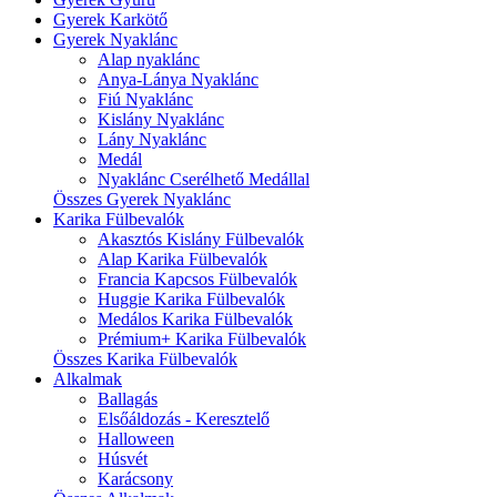
Gyerek Karkötő
Gyerek Nyaklánc
Alap nyaklánc
Anya-Lánya Nyaklánc
Fiú Nyaklánc
Kislány Nyaklánc
Lány Nyaklánc
Medál
Nyaklánc Cserélhető Medállal
Összes Gyerek Nyaklánc
Karika Fülbevalók
Akasztós Kislány Fülbevalók
Alap Karika Fülbevalók
Francia Kapcsos Fülbevalók
Huggie Karika Fülbevalók
Medálos Karika Fülbevalók
Prémium+ Karika Fülbevalók
Összes Karika Fülbevalók
Alkalmak
Ballagás
Elsőáldozás - Keresztelő
Halloween
Húsvét
Karácsony