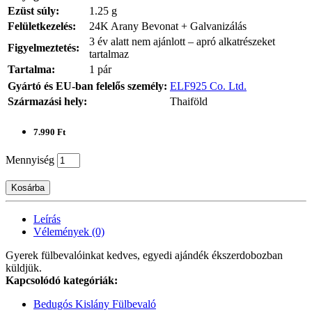
Ezüst súly:
1.25 g
Felületkezelés:
24K Arany Bevonat + Galvanizálás
3 év alatt nem ajánlott – apró alkatrészeket
Figyelmeztetés:
tartalmaz
Tartalma:
1 pár
Gyártó és EU-ban felelős személy:
ELF925 Co. Ltd.
Származási hely:
Thaiföld
7.990 Ft
Mennyiség
Kosárba
Leírás
Vélemények (0)
Gyerek fülbevalóinkat kedves, egyedi ajándék ékszerdobozban
küldjük.
Kapcsolódó kategóriák:
Bedugós Kislány Fülbevaló