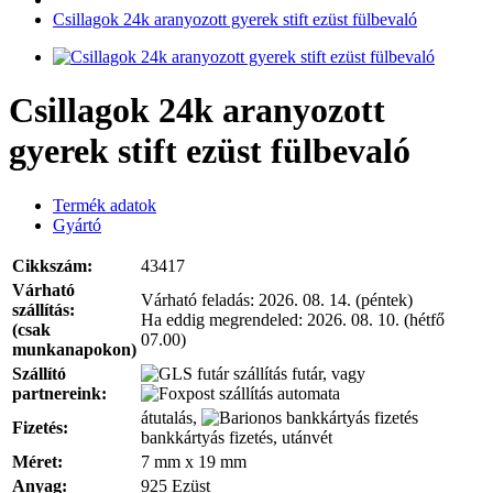
Csillagok 24k aranyozott gyerek stift ezüst fülbevaló
Csillagok 24k aranyozott
gyerek stift ezüst fülbevaló
Termék adatok
Gyártó
Cikkszám:
43417
Várható
Várható feladás:
2026. 08. 14. (péntek)
szállítás:
Ha eddig megrendeled:
2026. 08. 10. (hétfő
(csak
07.00)
munkanapokon)
Szállító
futár, vagy
partnereink:
automata
átutalás,
Fizetés:
bankkártyás fizetés, utánvét
Méret:
7 mm x 19 mm
Anyag:
925 Ezüst