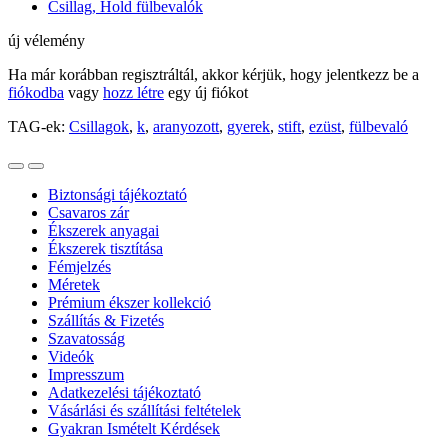
Csillag, Hold fülbevalók
új vélemény
Ha már korábban regisztráltál, akkor kérjük, hogy jelentkezz be a
fiókodba
vagy
hozz létre
egy új fiókot
TAG-ek:
Csillagok
,
k
,
aranyozott
,
gyerek
,
stift
,
ezüst
,
fülbevaló
Biztonsági tájékoztató
Csavaros zár
Ékszerek anyagai
Ékszerek tisztítása
Fémjelzés
Méretek
Prémium ékszer kollekció
Szállítás & Fizetés
Szavatosság
Videók
Impresszum
Adatkezelési tájékoztató
Vásárlási és szállítási feltételek
Gyakran Ismételt Kérdések