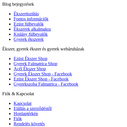
Blog bejegyzések
Ékszertisztítás
Fontos információk
Ezüst fülbevalók
Ékszerek alkalmakra
Kislány fülbevalók
Gyerek ékszerek
Ékszer, gyerek ékszer és gyerek webáruházak
Ezüst Ékszer Shop
Gyerek Falmatrica Shop
Acél Ékszer Shop
Gyerek Ékszer Shop - Facebook
Ezüst Ékszer Shop - Facebook
Gyerekszoba Falmatrica - Facebook
Fiók & Kapcsolat
Kapcsolat
Elállás a szerződéstől
Honlaptérkép
Fiók
Rendelés követés