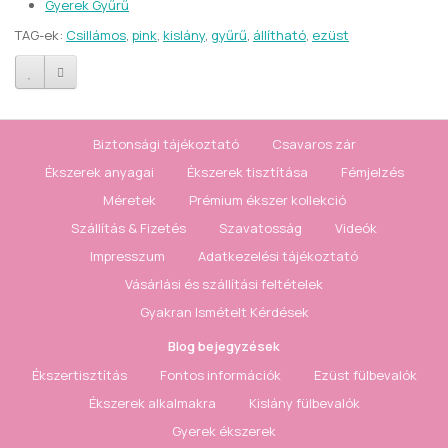
Gyerek Gyűrű
TAG-ek:
Csillámos
,
pink
,
kislány
,
gyűrű
,
állítható
,
ezüst
Biztonsági tájékoztató
Csavaros zár
Ékszerek anyagai
Ékszerek tisztítása
Fémjelzés
Méretek
Prémium ékszer kollekció
Szállítás & Fizetés
Szavatosság
Videók
Impresszum
Adatkezelési tájékoztató
Vásárlási és szállítási feltételek
Gyakran Ismételt Kérdések
Blog bejegyzések
Ékszertisztítás
Fontos információk
Ezüst fülbevalók
Ékszerek alkalmakra
Kislány fülbevalók
Gyerek ékszerek