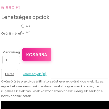
6.990 Ft
Lehetséges opciók
43
47
Gyűrű méret
Mennyiség
KOSÁRBA
Leírás
Vélemények (0)
Gyönyörű és praktikus állítható ezüst gyerek gyűrű kicsiknek. Ez az
egyedi ékszer nem csak csodásan mutat a gyermek kis ujján, de
rugalmas kialakításuknak köszönhetően hosszú ideig elkísérik őt a
növekedésük során.