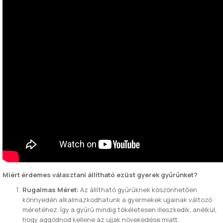
Miért érdemes választani állítható ezüst gyerek gyűrűnket?
Rugalmas Méret:
Az állítható gyűrűknek köszönhetően
könnyedén alkalmazkodhatunk a gyermekek ujjainak változó
méretéhez. Így a gyűrű mindig tökéletesen illeszkedik, anélkül,
hogy aggódnod kellene az ujjak növekedése miatt.