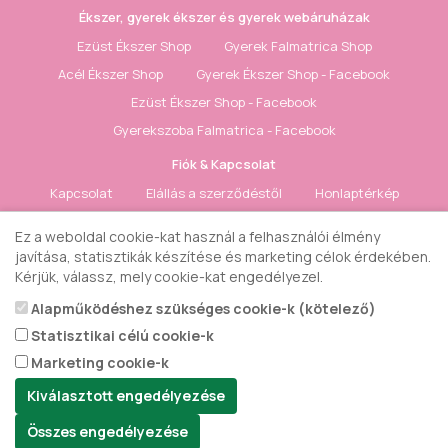
Ékszer, gyerek ékszer és gyerek webáruházak
Ezüst Ékszer Shop
Gyerek Falmatrica Shop
Acél Ékszer Shop
Gyerek Ékszer Shop - Facebook
Ezüst Ékszer Shop - Facebook
Gyerekszoba Falmatrica - Facebook
Fiók & Kapcsolat
Kapcsolat
Elállás a szerződéstől
Honlaptérkép
Fiók
Rendelés követés
Kívánságlista
Hírlevél
Ez a weboldal cookie-kat használ a felhasználói élmény
javítása, statisztikák készítése és marketing célok érdekében.
Gyerek ékszer Shop © 2018 - ezüst gyerek ékszerek
Kérjük, válassz, mely cookie-kat engedélyezel.
Alapműködéshez szükséges cookie-k (kötelező)
Statisztikai célú cookie-k
Marketing cookie-k
Kiválasztott engedélyezése
Összes engedélyezése