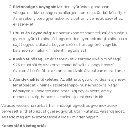
Biztonságos Anyagok:
Minden gyűrűnket gondosan
válogatott, biztonságos és allergénmentes ezüstből készítjük.
Az érzékeny bőrű gyermekeink is bátran viselhetik ezeket az
ékszereket.
Stílus és Egyediség:
Kínálatunkban számos stílusú és dizájnú
gyerek gyűrű található, hogy minden gyermek megtalálhassa a
saját egyedi stílusát. Legyen szó kis hercegnőről vagy kis
kalandorról, nálunk mindent megtalálsz!
Kiváló Minőség:
Az ékszereinket kizárólag kiváló minőségű
925 ezüstből és szakértelemmel készítjük, hogy hosszú
éveken át örömöt okozzanak és kiváló állapotban maradjanak.
Ajándéknak is tökéletes:
Az állítható gyűrűink ideális ajándék
lehetőséget kínálnak születésnapokra, névnapokra, vagy
bármilyen különleges alkalomra. Adj egy ékszert, amely
nemcsak szép, hanem személyes jelentéssel is bír.
Válaszd webáruházunkat, ha minőségi, egyedi és gyermekeknek
tervezett állítható ezüst gyerek gyűrűk után kutatsz. Vásárolj most,
és tedd még emlékezetesebbé a kicsik mindennapjait!
Kapcsolódó kategóriák: