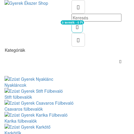
0 termék - 0 Ft
Kosár
Kategóriák
Nyakláncok
Stift fülbevalók
Csavaros fülbevalók
Karika fülbevalók
Karkötők