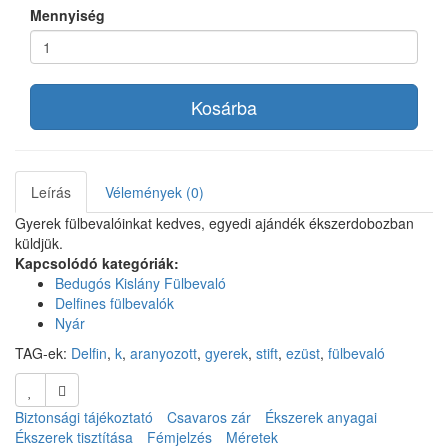
Mennyiség
Kosárba
Leírás
Vélemények (0)
Gyerek fülbevalóinkat kedves, egyedi ajándék ékszerdobozban
küldjük.
Kapcsolódó kategóriák:
Bedugós Kislány Fülbevaló
Delfines fülbevalók
Nyár
TAG-ek:
Delfin
,
k
,
aranyozott
,
gyerek
,
stift
,
ezüst
,
fülbevaló
Biztonsági tájékoztató
Csavaros zár
Ékszerek anyagai
Ékszerek tisztítása
Fémjelzés
Méretek