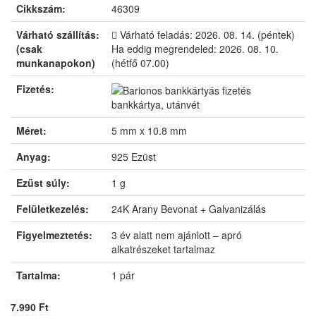
Cikkszám:
46309
Várható szállítás:
Várható feladás:
2026. 08. 14. (péntek)
(csak
Ha eddig megrendeled:
2026. 08. 10.
munkanapokon)
(hétfő 07.00)
Fizetés:
bankkártya, utánvét
Méret:
5 mm x 10.8 mm
Anyag:
925 Ezüst
Ezüst súly:
1 g
Felületkezelés:
24K Arany Bevonat + Galvanizálás
Figyelmeztetés:
3 év alatt nem ajánlott – apró
alkatrészeket tartalmaz
Tartalma:
1 pár
7.990 Ft