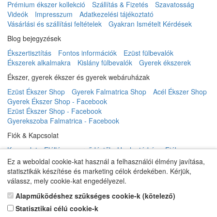
Prémium ékszer kollekció
Szállítás & Fizetés
Szavatosság
Videók
Impresszum
Adatkezelési tájékoztató
Vásárlási és szállítási feltételek
Gyakran Ismételt Kérdések
Blog bejegyzések
Ékszertisztítás
Fontos információk
Ezüst fülbevalók
Ékszerek alkalmakra
Kislány fülbevalók
Gyerek ékszerek
Ékszer, gyerek ékszer és gyerek webáruházak
Ezüst Ékszer Shop
Gyerek Falmatrica Shop
Acél Ékszer Shop
Gyerek Ékszer Shop - Facebook
Ezüst Ékszer Shop - Facebook
Gyerekszoba Falmatrica - Facebook
Fiók & Kapcsolat
Kapcsolat
Elállás a szerződéstől
Honlaptérkép
Fiók
Rendelés követés
Kívánságlista
Hírlevél
Ez a weboldal cookie-kat használ a felhasználói élmény javítása,
statisztikák készítése és marketing célok érdekében. Kérjük,
válassz, mely cookie-kat engedélyezel.
Gyerek ékszer Shop © 2018 - ezüst gyerek ékszerek
Alapműködéshez szükséges cookie-k (kötelező)
Statisztikai célú cookie-k