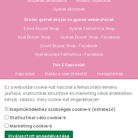
Ékszerek alkalmakra
Kislány fülbevalók
Gyerek ékszerek
Ékszer, gyerek ékszer és gyerek webáruházak
Ezüst Ékszer Shop
Gyerek Falmatrica Shop
Acél Ékszer Shop
Gyerek Ékszer Shop - Facebook
Ezüst Ékszer Shop - Facebook
Gyerekszoba Falmatrica - Facebook
Fiók & Kapcsolat
Kapcsolat
Elállás a szerződéstől
Honlaptérkép
Fiók
Rendelés követés
Kívánságlista
Hírlevél
Ez a weboldal cookie-kat használ a felhasználói élmény
javítása, statisztikák készítése és marketing célok érdekében.
Gyerek ékszer Shop © 2018 - ezüst gyerek ékszerek
Kérjük, válassz, mely cookie-kat engedélyezel.
Alapműködéshez szükséges cookie-k (kötelező)
Statisztikai célú cookie-k
Marketing cookie-k
Kiválasztott engedélyezése