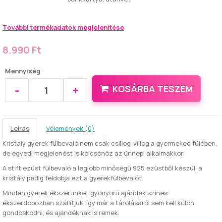
További termékadatok megjelenítése
8.990 Ft
Mennyiség
-
+
KOSÁRBA TESZEM
Leírás
Vélemények (0)
Kristály gyerek fülbevaló nem csak csillog-villog a gyermeked fülében,
de egyedi megjelenést is kölcsönöz az ünnepi alkalmakkor.
A stift ezüst fülbevaló a legjobb minőségű 925 ezüstből készül, a
kristály pedig feldobja ezt a gyerekfülbevalót.
Minden gyerek ékszerünket gyönyörű ajándék színes
ékszerdobozban szállítjuk, így már a tárolásáról sem kell külön
gondoskodni, és ajándéknak is remek.