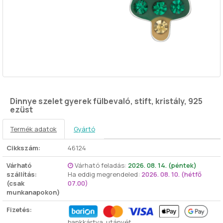
Dinnye szelet gyerek fülbevaló, stift, kristály, 925
ezüst
Termék adatok
Gyártó
Cikkszám:
46124
Várható
Várható feladás:
2026. 08. 14. (péntek)
szállítás:
Ha eddig megrendeled:
2026. 08. 10. (hétfő
(csak
07.00)
munkanapokon)
Fizetés:
bankkártya, utánvét