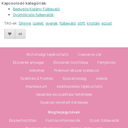
Kapcsolódó kategóriák:
Bedugós Kislány Fülbevaló
Gyümölcsös fülbevalók
TAG-ek:
Dinnye
,
szelet
,
gyerek
,
fülbevaló
,
stift
,
kristály
,
ezüst
Biztonsági tájékoztató
Csavaros zár
Ékszerek anyagai
Ékszerek tisztítása
Fémjelzés
Méretek
Prémium ékszer kollekció
Szállítás & Fizetés
Szavatosság
Videók
Impresszum
Adatkezelési tájékoztató
Vásárlási és szállítási feltételek
Gyakran Ismételt Kérdések
Blog bejegyzések
Ékszertisztítás
Fontos információk
Ezüst fülbevalók