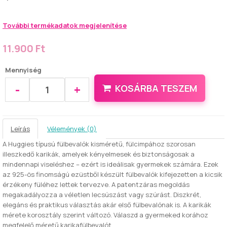
További termékadatok megjelenítése
11.900 Ft
Mennyiség
-
+
KOSÁRBA TESZEM
Leírás
Vélemények (0)
A Huggies típusú fülbevalók kisméretű, fülcimpához szorosan
illeszkedő karikák, amelyek kényelmesek és biztonságosak a
mindennapi viseléshez – ezért is ideálisak gyermekek számára. Ezek
az 925-ös finomságú ezüstből készült fülbevalók kifejezetten a kicsik
érzékeny füléhez lettek tervezve. A patentzáras megoldás
megakadályozza a véletlen lecsúszást vagy szúrást. Diszkrét,
elegáns és praktikus választás akár első fülbevalónak is. A karikák
mérete korosztály szerint változó. Válaszd a gyermeked korához
megfelelő méretű karikafülbevalót.