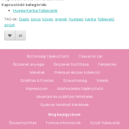
Kapcsolódó kategóriák:
Huggie Karika Fülbevalók
TAG-ek:
Dupla
,
soros
,
köves
,
gyerek
,
huggies
,
karika
,
fülbevaló
,
ezüst
Biztonsági tájékoztató
Csavaros zár
Ékszerek anyagai
Ékszerek tisztítása
Fémjelzés
Méretek
Prémium ékszer kollekció
Szállítás & Fizetés
Szavatosság
Videók
Impresszum
Adatkezelési tájékoztató
Vásárlási és szállítási feltételek
Gyakran Ismételt Kérdések
Blog bejegyzések
Ékszertisztítás
Fontos információk
Ezüst fülbevalók