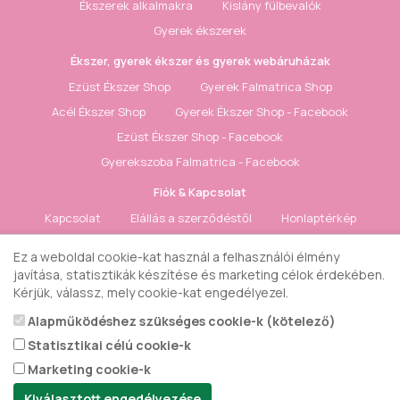
Ékszerek alkalmakra
Kislány fülbevalók
Gyerek ékszerek
Ékszer, gyerek ékszer és gyerek webáruházak
Ezüst Ékszer Shop
Gyerek Falmatrica Shop
Acél Ékszer Shop
Gyerek Ékszer Shop - Facebook
Ezüst Ékszer Shop - Facebook
Gyerekszoba Falmatrica - Facebook
Fiók & Kapcsolat
Kapcsolat
Elállás a szerződéstől
Honlaptérkép
Fiók
Rendelés követés
Kívánságlista
Hírlevél
Ez a weboldal cookie-kat használ a felhasználói élmény
javítása, statisztikák készítése és marketing célok érdekében.
Gyerek ékszer Shop © 2018 - ezüst gyerek ékszerek
Kérjük, válassz, mely cookie-kat engedélyezel.
Alapműködéshez szükséges cookie-k (kötelező)
Statisztikai célú cookie-k
Marketing cookie-k
Kiválasztott engedélyezése