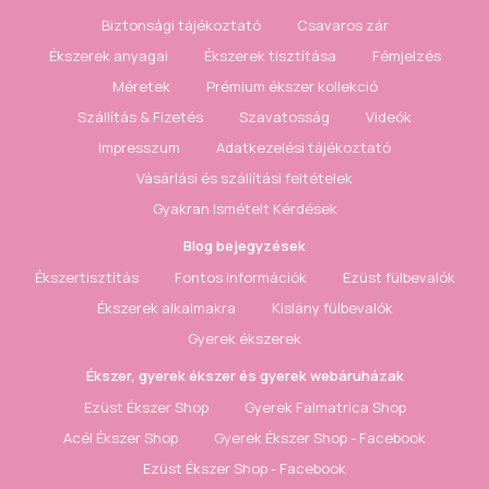
Biztonsági tájékoztató
Csavaros zár
Ékszerek anyagai
Ékszerek tisztítása
Fémjelzés
Méretek
Prémium ékszer kollekció
Szállítás & Fizetés
Szavatosság
Videók
Impresszum
Adatkezelési tájékoztató
Vásárlási és szállítási feltételek
Gyakran Ismételt Kérdések
Blog bejegyzések
Ékszertisztítás
Fontos információk
Ezüst fülbevalók
Ékszerek alkalmakra
Kislány fülbevalók
Gyerek ékszerek
Ékszer, gyerek ékszer és gyerek webáruházak
Ezüst Ékszer Shop
Gyerek Falmatrica Shop
Acél Ékszer Shop
Gyerek Ékszer Shop - Facebook
Ezüst Ékszer Shop - Facebook