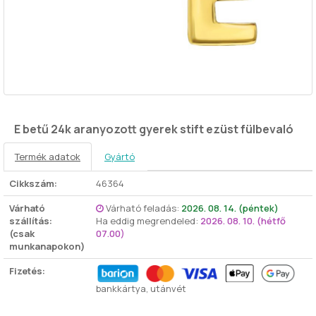
E betű 24k aranyozott gyerek stift ezüst fülbevaló
Termék adatok
Gyártó
Cikkszám:
46364
Várható
Várható feladás:
2026. 08. 14. (péntek)
szállítás:
Ha eddig megrendeled:
2026. 08. 10. (hétfő
(csak
07.00)
munkanapokon)
Fizetés:
bankkártya, utánvét