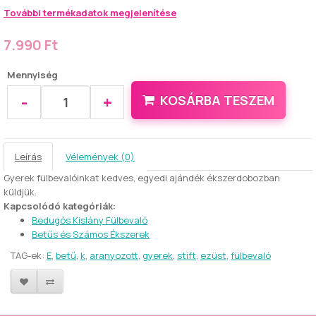
További termékadatok megjelenítése
7.990 Ft
Mennyiség
-
+
KOSÁRBA TESZEM
Leírás
Vélemények (0)
Gyerek fülbevalóinkat kedves, egyedi ajándék ékszerdobozban
küldjük.
Kapcsolódó kategóriák:
Bedugós Kislány Fülbevaló
Betűs és Számos Ékszerek
TAG-ek:
E
,
betű
,
k
,
aranyozott
,
gyerek
,
stift
,
ezüst
,
fülbevaló