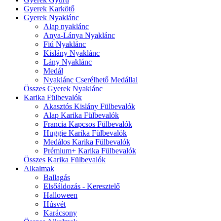
Gyerek Karkötő
Gyerek Nyaklánc
Alap nyaklánc
Anya-Lánya Nyaklánc
Fiú Nyaklánc
Kislány Nyaklánc
Lány Nyaklánc
Medál
Nyaklánc Cserélhető Medállal
Összes Gyerek Nyaklánc
Karika Fülbevalók
Akasztós Kislány Fülbevalók
Alap Karika Fülbevalók
Francia Kapcsos Fülbevalók
Huggie Karika Fülbevalók
Medálos Karika Fülbevalók
Prémium+ Karika Fülbevalók
Összes Karika Fülbevalók
Alkalmak
Ballagás
Elsőáldozás - Keresztelő
Halloween
Húsvét
Karácsony