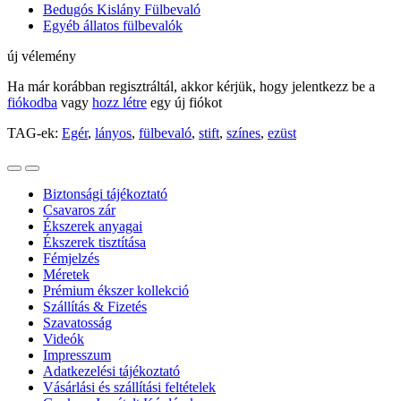
Bedugós Kislány Fülbevaló
Egyéb állatos fülbevalók
új vélemény
Ha már korábban regisztráltál, akkor kérjük, hogy jelentkezz be a
fiókodba
vagy
hozz létre
egy új fiókot
TAG-ek:
Egér
,
lányos
,
fülbevaló
,
stift
,
színes
,
ezüst
Biztonsági tájékoztató
Csavaros zár
Ékszerek anyagai
Ékszerek tisztítása
Fémjelzés
Méretek
Prémium ékszer kollekció
Szállítás & Fizetés
Szavatosság
Videók
Impresszum
Adatkezelési tájékoztató
Vásárlási és szállítási feltételek