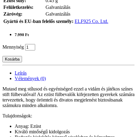
Ezüst súly:
0.45 g
Felületkezelés:
Galvanizálás
Záróvég:
Galvanizálás
Gyártó és EU-ban felelős személy:
ELF925 Co. Ltd.
7.990 Ft
Mennyiség
Kosárba
Leírás
Vélemények (0)
Mutasd meg stílusod és egyéniséged ezzel a vidám és játékos színes
stift fülbevalóval! Az ezüst fülbevalók kifejezetten gyerekek számára
tervezettek, hogy örömteli és divatos megjelenést biztosítsanak
számukra minden alkalomra.
Tulajdonságok:
Anyag: Ezüst
Kiváló minőségű kidolgozás