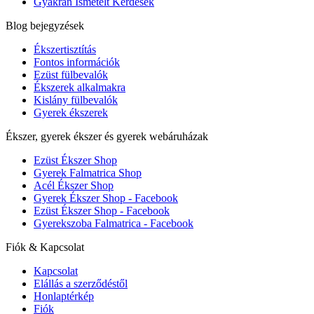
Gyakran Ismételt Kérdések
Blog bejegyzések
Ékszertisztítás
Fontos információk
Ezüst fülbevalók
Ékszerek alkalmakra
Kislány fülbevalók
Gyerek ékszerek
Ékszer, gyerek ékszer és gyerek webáruházak
Ezüst Ékszer Shop
Gyerek Falmatrica Shop
Acél Ékszer Shop
Gyerek Ékszer Shop - Facebook
Ezüst Ékszer Shop - Facebook
Gyerekszoba Falmatrica - Facebook
Fiók & Kapcsolat
Kapcsolat
Elállás a szerződéstől
Honlaptérkép
Fiók