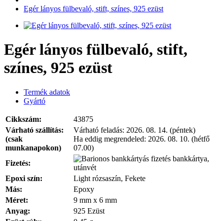
Egér lányos fülbevaló, stift, színes, 925 ezüst
Egér lányos fülbevaló, stift,
színes, 925 ezüst
Termék adatok
Gyártó
Cikkszám:
43875
Várható szállítás:
Várható feladás:
2026. 08. 14. (péntek)
(csak
Ha eddig megrendeled:
2026. 08. 10. (hétfő
munkanapokon)
07.00)
bankkártya,
Fizetés:
utánvét
Epoxi szín:
Light rózsaszín, Fekete
Más:
Epoxy
Méret:
9 mm x 6 mm
Anyag:
925 Ezüst