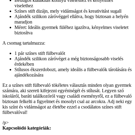
Bedugós kialakítás könnyű viseléshez és kényelmes
viselethez
Színes stift dizájn, mely vidámságot és kreativitást sugall
Ajándék szilikon záróvéggel ellátva, hogy biztosan a helyén
maradjon
Méret: Ideális gyermek füléhez igazítva, kényelmes viseletet
biztosítva
A csomag tartalmazza:
1 pár színes stift fülbevalót
Ajándék szilikon záróvéget a még biztonságosabb viselés
érdekében
Stílusos ékszerdobozt, amely ideális a fülbevalók tárolására és
ajándékozására
Ez a színes stift fülbevaló tökéletes választás minden olyan gyermek
számára, aki szereti kifejezni egyéniségét és stílusát. Legyen szó
iskoláról, baráti találkozóról vagy családi eseményről, ez a fülbevaló
biztosan felkelti a figyelmet és mosolyt csal az arcokra. Adj neki egy
kis színt és vidámságot az életébe ezzel a csodálatos színes stift
fülbevalóval!
/p>
Kapcsolódó kategóriák: