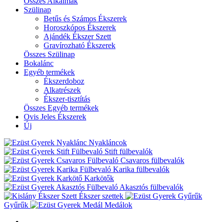
Összes Alkalmak
Szülinap
Betűs és Számos Ékszerek
Horoszkópos Ékszerek
Ajándék Ékszer Szett
Gravírozható Ékszerek
Összes Szülinap
Bokalánc
Egyéb termékek
Ékszerdoboz
Alkatrészek
Ékszer-tisztítás
Összes Egyéb termékek
Ovis Jeles Ékszerek
Új
Nyakláncok
Stift fülbevalók
Csavaros fülbevalók
Karika fülbevalók
Karkötők
Akasztós fülbevalók
Ékszer szettek
Gyűrűk
Medálok