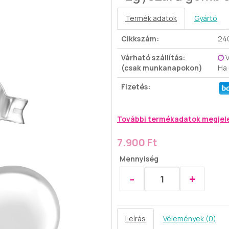
Termék adatok
Gyártó
Cikkszám:
24
Várható szállítás:
V
(csak munkanapokon)
Ha
Fizetés:
További termékadatok megjel
7.900 Ft
Mennyiség
-
+
Leírás
Vélemények (0)