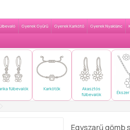
Fülbevaló
Gyerek Gyűrű
Gyerek Karkötő
Gyerek Nyaklánc
arika fülbevalók
Karkötők
Akasztós
Ékszer
fülbevalók
Egyszarű gömb s