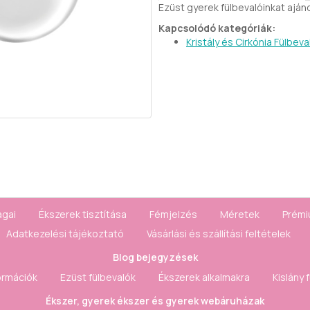
Ezüst gyerek fülbevalóinkat ajá
Kapcsolódó kategóriák:
Kristály és Cirkónia Fülbeva
agai
Ékszerek tisztítása
Fémjelzés
Méretek
Prémi
Adatkezelési tájékoztató
Vásárlási és szállítási feltételek
Blog bejegyzések
ormációk
Ezüst fülbevalók
Ékszerek alkalmakra
Kislány 
Ékszer, gyerek ékszer és gyerek webáruházak