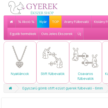
% Akció %
Nyár
TOP
Arany Fülbevaló
Kislány 
Egyéb termékek
Ovis Jeles Ékszerek
Új
Nyakláncok
Stift fülbevalók
Csavaros
K
fülbevalók
Egyszarű gömb stift ezüst gyerek fülbevaló - 6mm