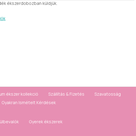
ndék ékszerdobozban küldjük.
lók
um ékszer kollekció
Szállítás & Fizetés
Szavatosság
Gyakran Ismételt Kérdések
fülbevalók
Gyerek ékszerek