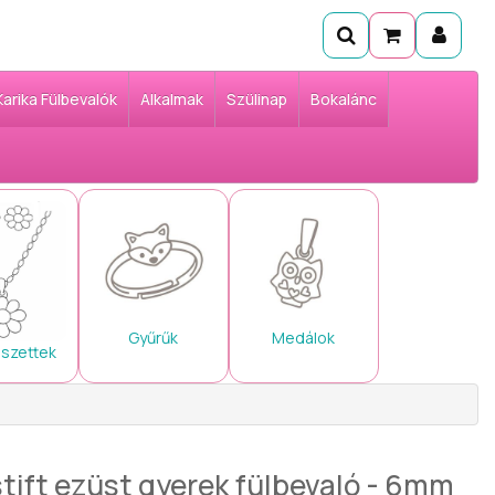
Karika Fülbevalók
Alkalmak
Szülinap
Bokalánc
Gyűrűk
Medálok
 szettek
tift ezüst gyerek fülbevaló - 6mm