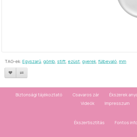
TAG-ek:
Egyszarű
,
gömb
,
stift
,
ezüst
,
gyerek
,
fülbevaló
,
mm
Biztonsági tájékoztató
Csavaros zár
Ékszerek any
Videók
Impresszum
Ékszertisztítás
Fontos inf