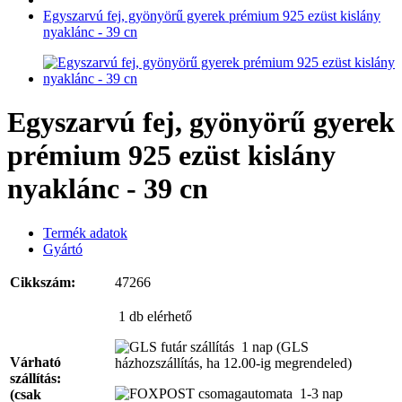
Egyszarvú fej, gyönyörű gyerek prémium 925 ezüst kislány
nyaklánc - 39 cn
Egyszarvú fej, gyönyörű gyerek
prémium 925 ezüst kislány
nyaklánc - 39 cn
Termék adatok
Gyártó
Cikkszám:
47266
1 db
elérhető
1 nap
(GLS
Várható
házhozszállítás, ha 12.00-ig megrendeled)
szállítás:
1-3 nap
(csak