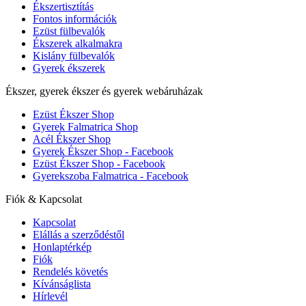
Ékszertisztítás
Fontos információk
Ezüst fülbevalók
Ékszerek alkalmakra
Kislány fülbevalók
Gyerek ékszerek
Ékszer, gyerek ékszer és gyerek webáruházak
Ezüst Ékszer Shop
Gyerek Falmatrica Shop
Acél Ékszer Shop
Gyerek Ékszer Shop - Facebook
Ezüst Ékszer Shop - Facebook
Gyerekszoba Falmatrica - Facebook
Fiók & Kapcsolat
Kapcsolat
Elállás a szerződéstől
Honlaptérkép
Fiók
Rendelés követés
Kívánságlista
Hírlevél