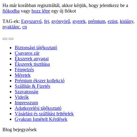
Ha már korábban regisztráltál, akkor kérjük, hogy jelentkezz be a
fiókodba
vagy
hozz létre
egy új fiókot
TAG-ek:
Egyszarvú
,
fej
,
gyönyörű
,
gyerek
,
prémium
,
ezüst
,
kislány
,
nyaklánc
,
cn
Biztonsági tájékoztató
Csavaros zár
Ékszerek anyagai
Ékszerek tisztítása
Fémjelzés
Méretek
Prémium ékszer kollekció
Szállítás & Fizetés
Szavatosság
Videók
Impresszum
Adatkezelési tájékoztató
Vásárlási és szállítási feltételek
Gyakran Ismételt Kérdések
Blog bejegyzések