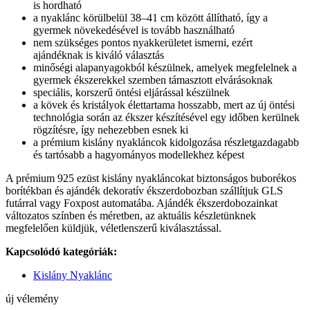
is hordható
a nyaklánc körülbelül 38–41 cm között állítható, így a
gyermek növekedésével is tovább használható
nem szükséges pontos nyakkerületet ismerni, ezért
ajándéknak is kiváló választás
minőségi alapanyagokból készülnek, amelyek megfelelnek a
gyermek ékszerekkel szemben támasztott elvárásoknak
speciális, korszerű öntési eljárással készülnek
a kövek és kristályok élettartama hosszabb, mert az új öntési
technológia során az ékszer készítésével egy időben kerülnek
rögzítésre, így nehezebben esnek ki
a prémium kislány nyakláncok kidolgozása részletgazdagabb
és tartósabb a hagyományos modellekhez képest
A prémium 925 ezüst kislány nyakláncokat biztonságos buborékos
borítékban és ajándék dekoratív ékszerdobozban szállítjuk GLS
futárral vagy Foxpost automatába. Ajándék ékszerdobozainkat
változatos színben és méretben, az aktuális készletünknek
megfelelően küldjük, véletlenszerű kiválasztással.
Kapcsolódó kategóriák:
Kislány Nyaklánc
új vélemény