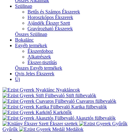
Összes Alkalmak
Szülinap
Betűs és Számos Ékszerek
Horoszkópos Ékszerek
Ajándék Ékszer Szett
Gravírozható Ékszerek
Összes Szülinap
Bokalánc
Egyéb termékek
Ékszerdoboz
Alkatrészek
Ékszer-tisztítás
Összes Egyéb termékek
Ovis Jeles Ékszerek
Új
Nyakláncok
Stift fülbevalók
Csavaros fülbevalók
Karika fülbevalók
Karkötők
Akasztós fülbevalók
Ékszer szettek
Gyűrűk
Medálok