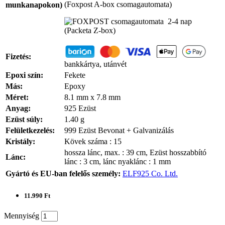
(Foxpost A-box csomagautomata)
munkanapokon)
2-4 nap
(Packeta Z-box)
Fizetés:
bankkártya, utánvét
Epoxi szín:
Fekete
Más:
Epoxy
Méret:
8.1 mm x 7.8 mm
Anyag:
925 Ezüst
Ezüst súly:
1.40 g
Felületkezelés:
999 Ezüst Bevonat + Galvanizálás
Kristály:
Kövek száma : 15
hossza lánc, max. : 39 cm, Ezüst hosszabbító
Lánc:
lánc : 3 cm, lánc nyaklánc : 1 mm
Gyártó és EU-ban felelős személy:
ELF925 Co. Ltd.
11.990 Ft
Mennyiség