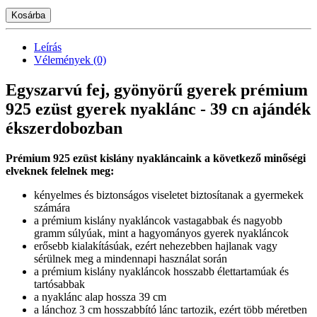
Kosárba
Leírás
Vélemények (0)
Egyszarvú fej, gyönyörű gyerek prémium
925 ezüst gyerek nyaklánc - 39 cn ajándék
ékszerdobozban
Prémium 925 ezüst kislány nyakláncaink a következő minőségi
elveknek felelnek meg:
kényelmes és biztonságos viseletet biztosítanak a gyermekek
számára
a prémium kislány nyakláncok vastagabbak és nagyobb
gramm súlyúak, mint a hagyományos gyerek nyakláncok
erősebb kialakításúak, ezért nehezebben hajlanak vagy
sérülnek meg a mindennapi használat során
a prémium kislány nyakláncok hosszabb élettartamúak és
tartósabbak
a nyaklánc alap hossza 39 cm
a lánchoz 3 cm hosszabbító lánc tartozik, ezért több méretben