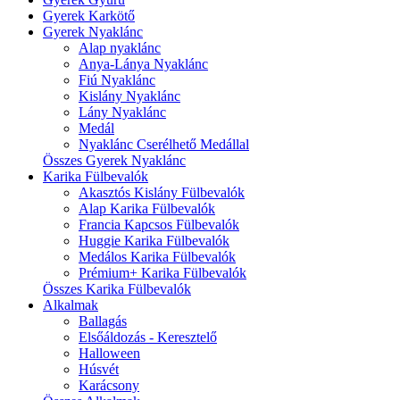
Gyerek Karkötő
Gyerek Nyaklánc
Alap nyaklánc
Anya-Lánya Nyaklánc
Fiú Nyaklánc
Kislány Nyaklánc
Lány Nyaklánc
Medál
Nyaklánc Cserélhető Medállal
Összes Gyerek Nyaklánc
Karika Fülbevalók
Akasztós Kislány Fülbevalók
Alap Karika Fülbevalók
Francia Kapcsos Fülbevalók
Huggie Karika Fülbevalók
Medálos Karika Fülbevalók
Prémium+ Karika Fülbevalók
Összes Karika Fülbevalók
Alkalmak
Ballagás
Elsőáldozás - Keresztelő
Halloween
Húsvét
Karácsony